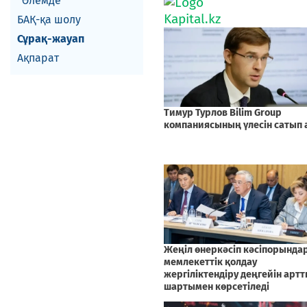
Әлемде
БАҚ-қа шолу
Сұрақ-жауап
Ақпарат