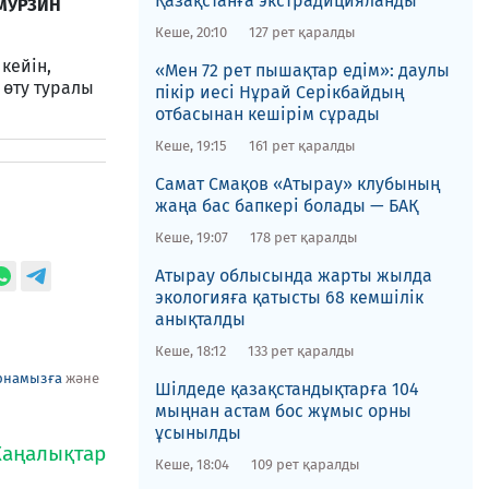
Қазақстанға экстрадицияланды
ЛМУРЗИН
Кеше, 20:10
127 рет қаралды
кейін,
«Мен 72 рет пышақтар едім»: даулы
 өту туралы
пікір иесі Нұрай Серікбайдың
отбасынан кешірім сұрады
Кеше, 19:15
161 рет қаралды
​Самат Смақов «Атырау» клубының
жаңа бас бапкері болады — БАҚ
Кеше, 19:07
178 рет қаралды
​Атырау облысында жарты жылда
экологияға қатысты 68 кемшілік
анықталды
Кеше, 18:12
133 рет қаралды
рнамызға
және
​Шілдеде қазақстандықтарға 104
мыңнан астам бос жұмыс орны
ұсынылды
Кеше, 18:04
109 рет қаралды