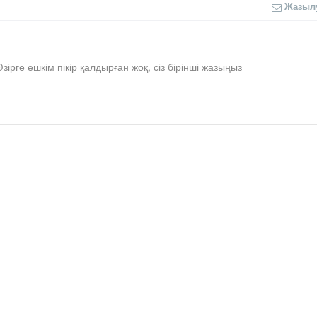
Жазыл
Әзірге ешкім пікір қалдырған жоқ, сіз бірінші жазыңыз