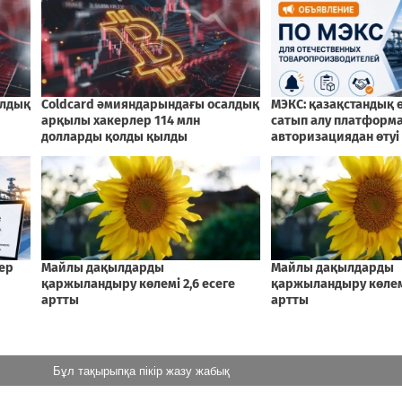
Бұл тақырыпқа пікір жазу жабық