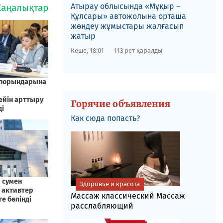
​Атырау облысында «Мұқыр –
Құлсары» автожолына орташа
жөндеу жұмыстары жалғасып
жатыр
Кеше, 18:01
113 рет қаралды
Горячие объявления
Как сюда попасть?
Здоровье и красота
Массаж классический Массаж
расслабляющий