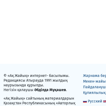
© «Ақ Жайық» интернет- басылымы.
Жарнама бе
Редакциясы Атырауда 1991 жылдың
Мекен-жайы
наурызында құрылды.
Пайдаланушы
Негізін қалаушы
Әбділда Мұқашев
.
Құпиялылық
«Ақ Жайық» сайтының материалдарын
Русский
Қазақстан Республикасының «Авторлық