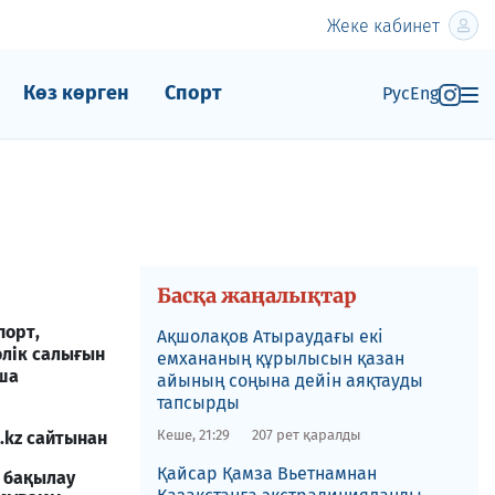
Жеке кабинет
Көз көрген
Спорт
Рус
Eng
Басқа жаңалықтар
порт,
Ақшолақов Атыраудағы екі
өлік салығын
емхананың құрылысын қазан
нша
айының соңына дейін аяқтауды
тапсырды
Кеше, 21:29
207 рет қаралды
.kz сайтынан
​Қайсар Қамза Вьетнамнан
 бақылау