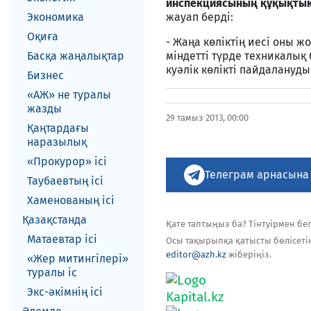
инспекциясының құқықтық
Экономика
жауап берді:
Оқиға
- Жаңа көліктің иесі оны ж
Басқа жаңалықтар
міндетті түрде техникалық
куәлік көлікті пайдалану
Бизнес
«АЖ» не туралы
жазды
29 тамыз 2013, 00:00
Қаңтардағы
наразылық
«Прокурор» ісі
Телеграм арнасына
Таубаевтың ісі
Хаменованың ісі
Қазақстанда
Қате таптыңыз ба? Тінтуірмен белг
Матаевтар ici
Осы тақырыпқа қатысты бөлісеті
editor@azh.kz
жіберіңіз.
«Жер митингілері»
туралы іс
Экс-әкiмнiң iсi