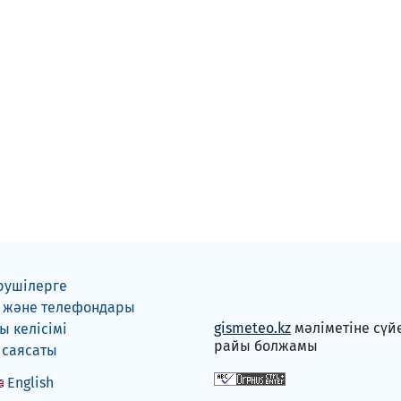
рушілерге
 және телефондары
gismeteo.kz
мәліметіне сүй
 келісімі
райы болжамы
 саясаты
English