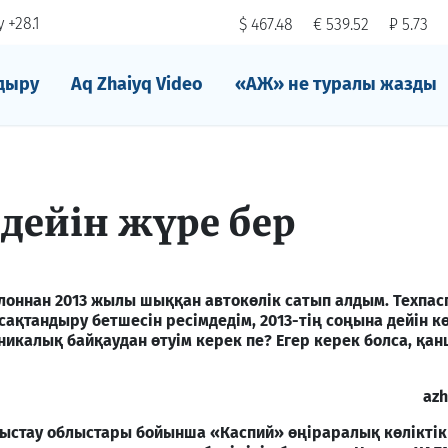
 +28.1
$ 467.48
€ 539.52
₽ 5.73
дыру
Aq Zhaiyq Video
«АЖ» не туралы жазды
дейін жүре бер
лоннан 2013 жылы шыққан автокөлік сатып алдым. Техпас
сақтандыру бетшесін ресімдедім, 2013-тің соңына дейін к
никалық байқаудан өтуім керек пе? Егер керек болса, қа
azh
ыстау облыстары бойынша «Каспий» өңіраралық көліктік