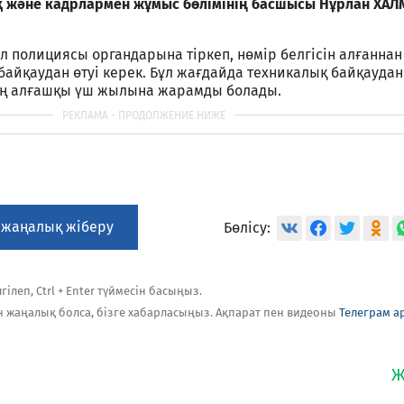
 және кадрлармен жұмыс бөлімінің басшысы Нұрлан ХА
ол полициясы органдарына тіркеп, нөмір белгісін алғаннан 
 байқаудан өтуі керек. Бұл жағдайда техникалық байқаудан
дың алғашқы үш жылына жарамды болады.
 жаңалық жіберу
Бөлісу:
ілеп, Ctrl + Enter түймесін басыңыз.
н жаңалық болса, бізге хабарласыңыз. Ақпарат пен видеоны
Телеграм а