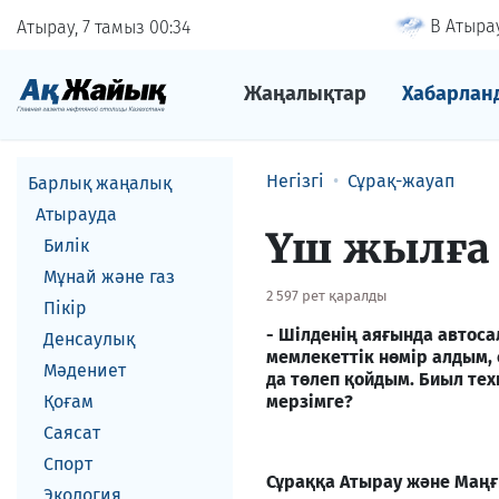
В Атырау
Атырау, 7 тамыз
00
34
Жаңалықтар
Хабарлан
Негізгі
Сұрақ-жауап
Барлық жаңалық
Атырауда
Үш жылға 
Билік
Мұнай және газ
2 597 рет қаралды
Пікір
- Шілденің аяғында автоса
Денсаулық
мемлекеттік нөмір алдым, 
Мәдениет
да төлеп қойдым. Биыл тех
Қоғам
мерзімге?
Саясат
Спорт
Сұраққа Атырау және Маңғ
Экология