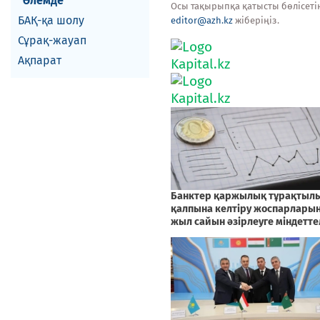
Әлемде
Осы тақырыпқа қатысты бөлісеті
БАҚ-қа шолу
editor@azh.kz
жіберіңіз.
Сұрақ-жауап
Ақпарат