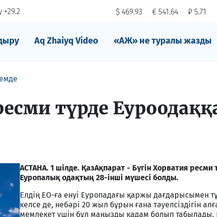
 +29.2
$ 469.93
€ 541.64
₽ 5.71
дыру
Aq Zhaiyq Video
«АЖ» не туралы жазды
емде
ресми түрде Еуроодаққ
АСТАНА. 1 шілде. ҚазАқпарат - Бүгін Хорватия ресми 
Еуропалық одақтың 28-інші мүшесі болды.
Елдің ЕО-ға енуі Еуропадағы қаржы дағдарысымен тұ
келсе де, небәрі 20 жыл бұрын ғана тәуелсіздігін ал
мемлекет үшін бұл маңызды қадам болып табылады. 