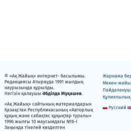
© «Ақ Жайық» интернет- басылымы.
Жарнама бе
Редакциясы Атырауда 1991 жылдың
Мекен-жайы
наурызында құрылды.
Пайдаланушы
Негізін қалаушы
Әбділда Мұқашев
.
Құпиялылық
«Ақ Жайық» сайтының материалдарын
Русский
Қазақстан Республикасының «Авторлық
құқық және сабақтас құқықтар туралы»
1996 жылғы 10 маусымдағы №6-I
Заңында тікелей көзделген