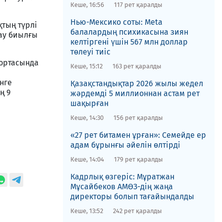
Кеше, 16:56
117 рет қаралды
Нью-Мексико соты​: Meta
қтың түрлі
балалардың психикасына зиян
лау биылғы
келтіргені үшін 567 млн доллар
төлеуі тиіс
 ортасында
Кеше, 15:12
163 рет қаралды
нге
Қазақстандықтар 2026 жылы жедел
ң 9
жәрдемді 5 миллионнан астам рет
шақырған
Кеше, 14:30
156 рет қаралды
«27 рет битамен ұрған»: Семейде ер
адам бұрынғы әйелін өлтірді
Кеше, 14:04
179 рет қаралды
Кадрлық өзгеріс: Мұратжан
Мұсайбеков АМӨЗ-дің жаңа
директоры болып ​тағайындалды
Кеше, 13:52
242 рет қаралды