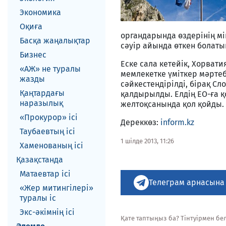
Экономика
Оқиға
органдарында өздерінің мі
Басқа жаңалықтар
сәуір айында өткен болаты
Бизнес
Еске сала кетейік, Хорват
«АЖ» не туралы
мемлекетке үміткер мәртеб
жазды
сәйкестендірілді, бірақ С
Қаңтардағы
қалдырылды. Елдің ЕО-ға қ
наразылық
желтоқсанында қол қойды.
«Прокурор» ісі
Дереккөз:
inform.kz
Таубаевтың ісі
1 шілде 2013, 11:26
Хаменованың ісі
Қазақстанда
Матаевтар ici
Телеграм арнасына
«Жер митингілері»
туралы іс
Экс-әкiмнiң iсi
Қате таптыңыз ба? Тінтуірмен белг