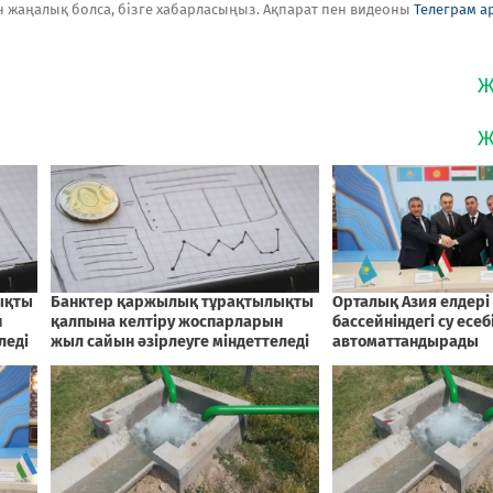
н жаңалық болса, бізге хабарласыңыз. Ақпарат пен видеоны
Телеграм а