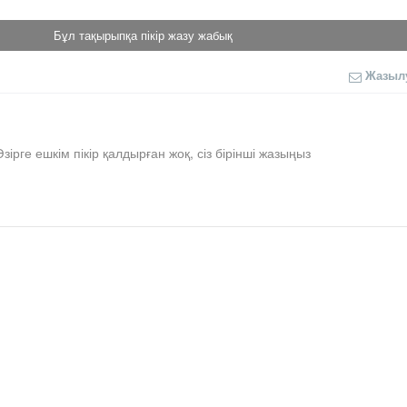
Бұл тақырыпқа пікір жазу жабық
Жазыл
Әзірге ешкім пікір қалдырған жоқ, сіз бірінші жазыңыз