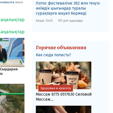
рнамызға
және
Лотос фестиваліне​ 382 млн теңге:
әкімдік шығындар туралы
сүрақтарға жауап бермеді
Кеше, 13:45
191 рет қаралды
Горячие объявления
Как сюда попасть?
Здоровье и красота
Массаж 8775 0517630 Силовой
Массаж...