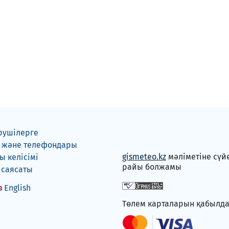
рушілерге
 және телефондары
gismeteo.kz
мәліметіне сүй
 келісімі
райы болжамы
 саясаты
English
Төлем карталарын қабылд