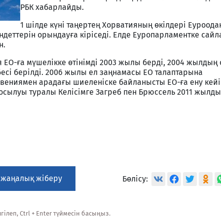
РБК хабарлайды.
1 шілде күні таңертең Хорватияның өкілдері Еуроода
ндеттерін орындауға кіріседі. Елде Еуропарламентке сай
н.
ия ЕО-ға мүшелікке өтінімді 2003 жылы берді, 2004 жылдың
есі берілді. 2006 жылы ел заңнамасы ЕО талаптарына
ловениямен арадағы шиеленіске байланысты ЕО-ға ену кейі
осылуы туралы Келісімге Загреб пен Брюссель 2011 жылды
 жаңалық жіберу
Бөлісу:
ілеп, Ctrl + Enter түймесін басыңыз.