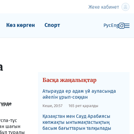
Жеке кабинет
Көз көрген
Спорт
Рус
Eng
а
Басқа жаңалықтар
Атырауда ер адам үй ауласында
әйелін ұрып-соққан
түрде
Кеше, 20:57
165 рет қаралды
Қазақстан мен Сауд Арабиясы
спа-тұс
көпжақты ынтымақтастықтың
ған шағын
басым бағыттарын талқылады
Бұл туралы