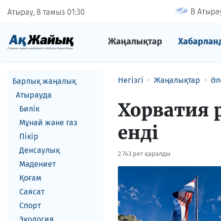
В Атырау
Атырау, 8 тамыз
01
30
Жаңалықтар
Хабарлан
Негізгі
Жаңалықтар
Әл
Барлық жаңалық
Атырауда
Хорватия 
Билік
Мұнай және газ
енді
Пікір
Денсаулық
2 743 рет қаралды
Мәдениет
Қоғам
Саясат
Спорт
Экология