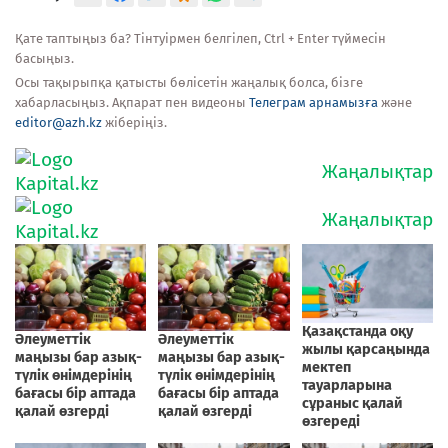
Қате таптыңыз ба? Тінтуірмен белгілеп, Ctrl + Enter түймесін
басыңыз.
Осы тақырыпқа қатысты бөлісетін жаңалық болса, бізге
хабарласыңыз. Ақпарат пен видеоны
Телеграм арнамызға
және
editor@azh.kz
жіберіңіз.