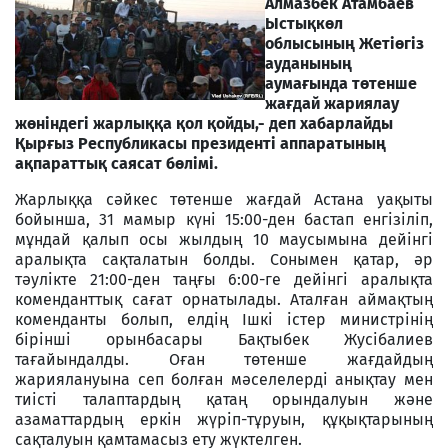
Алмазбек Атамбаев
Ыстықкөл
облысының Жетіөгіз
ауданының
аумағында төтенше
жағдай жариялау
жөніндегі жарлыққа қол қойды,- деп хабарлайды
Қырғыз Республикасы президенті аппаратының
ақпараттық саясат бөлімі.
Жарлыққа сәйкес төтенше жағдай Астана уақыты
бойынша, 31 мамыр күні 15:00-ден бастап енгізіліп,
мұндай қалып осы жылдың 10 маусымына дейінгі
аралықта сақталатын болды. Сонымен қатар, әр
тәулікте 21:00-ден таңғы 6:00-ге дейінгі аралықта
коменданттық сағат орнатылады. Аталған аймақтың
коменданты болып, елдің Ішкі істер министрінің
бірінші орынбасары Бақтыбек Жусібалиев
тағайындалды. Оған төтенше жағдайдың
жариялануына сеп болған мәселелерді анықтау мен
тиісті талаптардың қатаң орындалуын және
азаматтардың еркін жүріп-тұруын, құқықтарының
сақталуын қамтамасыз ету жүктелген.