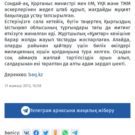
Сондай-ақ, Қорғаныс министрі мен ІІМ, ҰҚК және ТЖМ
әскерлерінен жедел штаб құрып, жағдайды мұқият
бақылауда ұстау тапсырылған.
Естеріңізге сала кетейік, бүгін таңертең Қырғыздың
Ыстықкөл облысының тұрғындары тағы да митинг
өткізуге жиналған еді. Жұртшылық «Құмтөр» кенішіне
барар жолды жауып тастауды жоспарлаған. Алайда,
оларды райынан қайтару үшін билік өкілдері
милицияның күшін қолдануына тура келген. Осыдан
соң аймақта жаппай тәртіпсіздік орын алып,
салдарынан екі тараптан да алты адам зардап шекті.
Дереккөз:
baq.kz
31 мамыр 2013, 16:58
Телеграм арнасына жаңалық жіберу
Бөлісу: