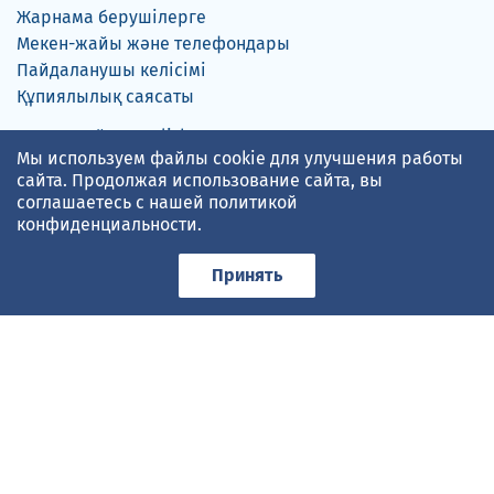
Жарнама берушілерге
Мекен-жайы және телефондары
Пайдаланушы келісімі
Құпиялылық саясаты
Русский
English
Мы используем файлы cookie для улучшения работы
сайта. Продолжая использование сайта, вы
соглашаетесь с нашей
политикой
конфиденциальности
.
gismeteo.kz
мәліметіне сүйенген ауа-райы болжамы
Принять
Төлем карталарын қабылдаймыз