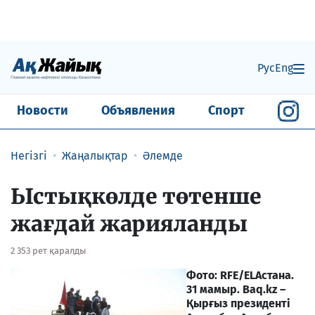
Рус
Eng
Новости
Объявления
Спорт
Негізгі
Жаңалықтар
Әлемде
Ыстықкөлде төтенше
жағдай жарияланды
2 353 рет қаралды
Фото: RFE/EL
Астана.
31 мамыр. Baq.kz –
Қырғыз президенті