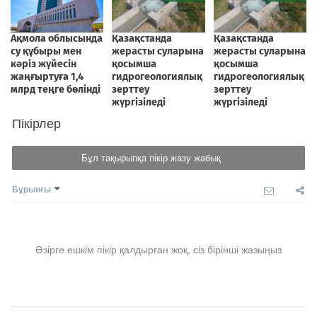
Пікірлер
Бұл тақырыпқа пікір жазу жабық
Бұрынғы
Әзірге ешкім пікір қалдырған жоқ, сіз бірінші жазыңыз