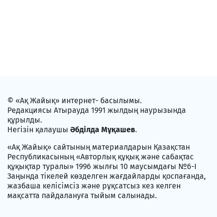
© «Ақ Жайық» интернет- басылымы.
Редакциясы Атырауда 1991 жылдың наурызында
құрылды.
Негізін қалаушы
Әбділда Мұқашев
.
«Ақ Жайық» сайтының материалдарын Қазақстан
Республикасының «Авторлық құқық және сабақтас
құқықтар туралы» 1996 жылғы 10 маусымдағы №6-I
Заңында тікелей көзделген жағдайларды қоспағанда,
жазбаша келісімсіз және рұқсатсыз кез келген
мақсатта пайдалануға тыйым салынады.