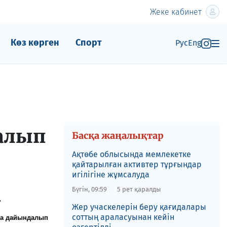
Жеке кабинет
Көз көрген
Спорт
Рус
Eng
далып
Басқа жаңалықтар
​Ақтөбе облысында мемлекетке
қайтарылған активтер тұрғындар
игілігіне жұмсалуда
Бүгін, 09:59
5 рет қаралды
.
Жер учаскелерін беру қағидалары
соттың араласуынан кейін
ына дайындалып