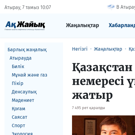
В Атырау
Атырау, 7 тамыз
10
07
Жаңалықтар
Хабарлан
Негізгі
Жаңалықтар
Қа
Барлық жаңалық
Атырауда
Қазақстан
Билік
Мұнай және газ
немересі 
Пікір
жатыр
Денсаулық
Мәдениет
7 495 рет қаралды
Қоғам
Саясат
Спорт
Экология