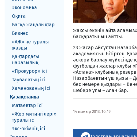
Экономика
Оқиға
Басқа жаңалықтар
жақсы екенін айта аламыз»,
Бизнес
басқаратынын айтты.
«АЖ» не туралы
23 жасар Айсұлтан Назарб
жазды
академиясын бітірген. Қаз
Қаңтардағы
әскери барлау жүйесінде 
наразылық
футболдан жастар клубы «П
«Прокурор» ісі
«Астана» клубының резерв 
Назарбаевтың үш қызы – Да
Таубаевтың ісі
бес немере қыздары – Вене
Хаменованың ісі
шөбере ұлы – Алан бар.
Қазақстанда
Матаевтар ici
14 мамыр 2013, 10:49
«Жер митингілері»
туралы іс
Экс-әкiмнiң iсi
Телеграм арнасына