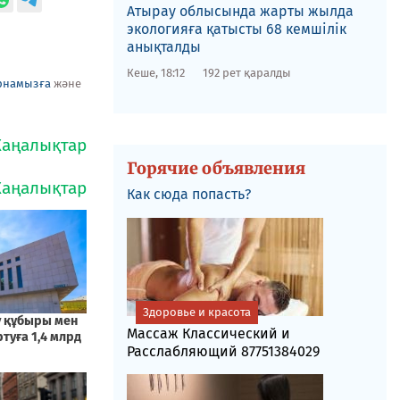
​Атырау облысында жарты жылда
экологияға қатысты 68 кемшілік
анықталды
Кеше, 18:12
192 рет қаралды
рнамызға
және
Горячие объявления
Как сюда попасть?
Здоровье и красота
Массаж Классический и
Расслабляющий 87751384029