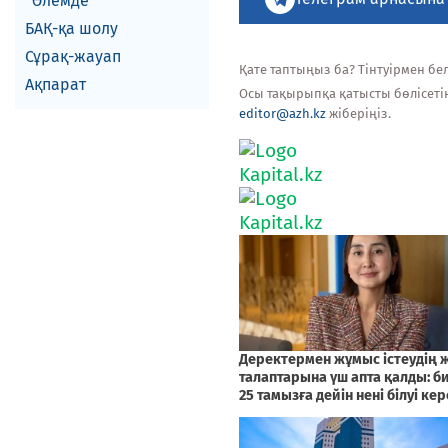
Әлемде
БАҚ-қа шолу
Сұрақ-жауап
Қате таптыңыз ба? Тінтуірмен белг
Ақпарат
Осы тақырыпқа қатысты бөлісеті
editor@azh.kz
жіберіңіз.