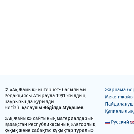
© «Ақ Жайық» интернет- басылымы.
Жарнама бе
Редакциясы Атырауда 1991 жылдың
Мекен-жайы
наурызында құрылды.
Пайдаланушы
Негізін қалаушы
Әбділда Мұқашев
.
Құпиялылық
«Ақ Жайық» сайтының материалдарын
Русский
Қазақстан Республикасының «Авторлық
құқық және сабақтас құқықтар туралы»