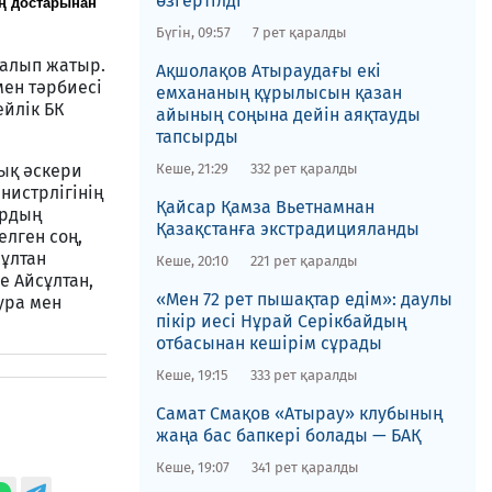
өзгертілді
ың достарынан
Бүгін, 09:57
7 рет қаралды
далып жатыр.
Ақшолақов Атыраудағы екі
мен тәрбиесі
емхананың құрылысын қазан
ейлік БК
айының соңына дейін аяқтауды
тапсырды
ық әскери
Кеше, 21:29
332 рет қаралды
нистрлігінің
​Қайсар Қамза Вьетнамнан
ардың
Қазақстанға экстрадицияланды
елген соң,
сұлтан
Кеше, 20:10
221 рет қаралды
е Айсұлтан,
«Мен 72 рет пышақтар едім»: даулы
ура мен
пікір иесі Нұрай Серікбайдың
отбасынан кешірім сұрады
Кеше, 19:15
333 рет қаралды
​Самат Смақов «Атырау» клубының
жаңа бас бапкері болады — БАҚ
Кеше, 19:07
341 рет қаралды