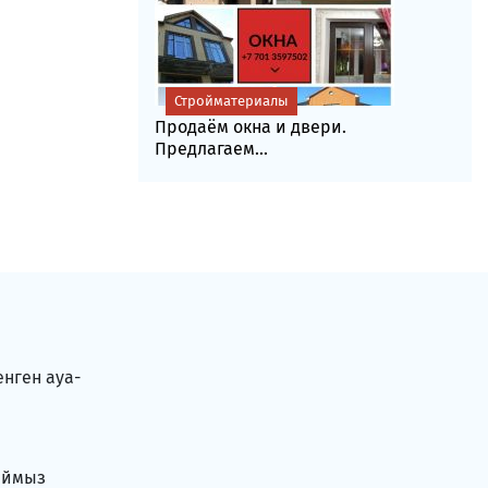
Стройматериалы
Продаём окна и двери.
Предлагаем...
енген ауа-
аймыз