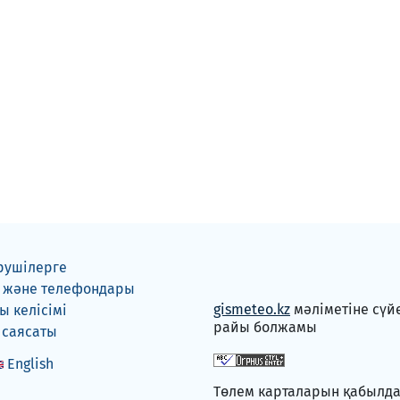
рушілерге
 және телефондары
gismeteo.kz
мәліметіне сүй
 келісімі
райы болжамы
 саясаты
English
Төлем карталарын қабылд