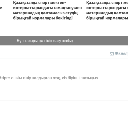
Бұл тақырыпқа пікір жазу жабық
Жазыл
Әзірге ешкім пікір қалдырған жоқ, сіз бірінші жазыңыз