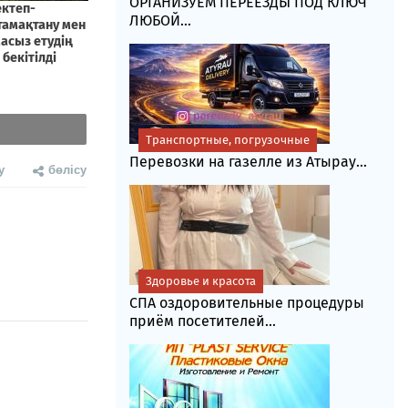
ОРГАНИЗУЕМ ПЕРЕЕЗДЫ ПОД КЛЮЧ
ЛЮБОЙ...
Транспортные, погрузочные
Перевозки на газелле из Атырау...
у
бөлісу
Здоровье и красота
СПА оздоровительные процедуры
приём посетителей...