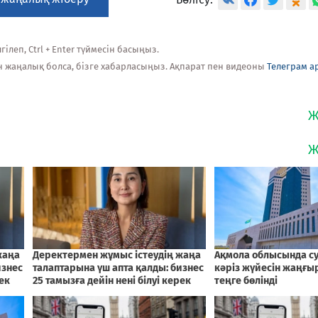
ілеп, Ctrl + Enter түймесін басыңыз.
н жаңалық болса, бізге хабарласыңыз. Ақпарат пен видеоны
Телеграм а