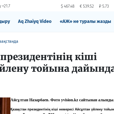
 +21.7
$ 467.48
€ 539.52
₽ 5.73
дыру
Aq Zhaiyq Video
«АЖ» не туралы жазды
зақстанда
 президентінің кіші
үйлену тойына дайын
Айсұлтан Назарбаев. Фото yvision.kz сайтынан алынды
Қазақстан президентінің кіші немересі Айсұлтан үйлену той