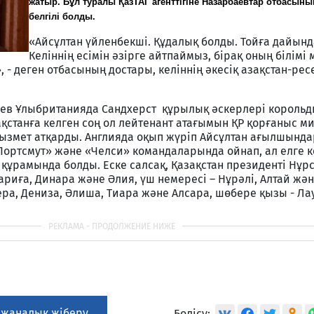
жатыр. Бұл туралы ҚазТАГ агенттігіне Назарбаевтар отбасын
белгілі болды.
«Айсұлтан үйленбекші. Құдалық болды. Тойға дайын
Келіннің есімін әзірге айтпаймыз, бірақ оның білімі 
 - деген отбасының достары, келіннің әкесіқ азақстан-рес
аев Ұлыбританияда Сандхерст құрылық әскерлері корольд
ақстанға келген соң ол лейтенант атағымын ҚР қорғаныс ми
қызмет атқарды. Англияда оқып жүріп Айсұлтан ағылшынд
ортсмут» және «Челси» командаларында ойнап, ал елге к
құрамында болды. Еске салсақ, Қазақстан президенті Нұр
риға, Динара және Әлия, үш немересі – Нұрәлі, Алтай жән
ра, Дениза, Әлиша, Тиара және Алсара, шөбере қызы - Ла
 жаңалық жіберу
Бөлісу: