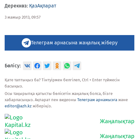
Дереккөз:
ҚазАқпарат
3 мамыр 2013, 09:57
Телеграм арнасына жаңалық жіберу
Бөлісу:
Қате таптыңыз ба? Тінтуірмен белгілеп, Ctrl + Enter түймесін
басыңыз.
Осы тақырыпқа қатысты бөлісетін жаңалық болса, бізге
хабарласыңыз. Ақпарат пен видеоны
Телеграм арнамызға
және
editor@azh.kz
жіберіңіз.