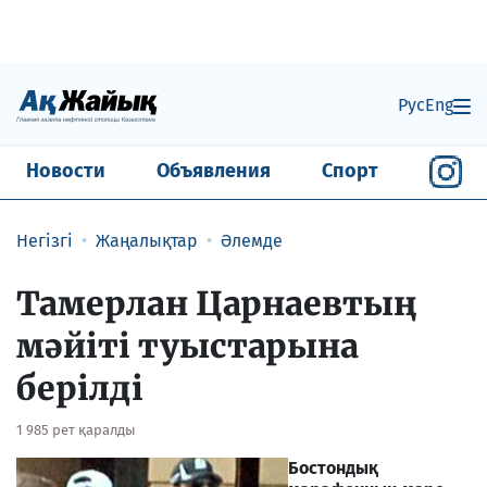
Рус
Eng
Новости
Объявления
Спорт
Негізгі
Жаңалықтар
Әлемде
Тамерлан Царнаевтың
мәйіті туыстарына
берілді
1 985 рет қаралды
Бостондық