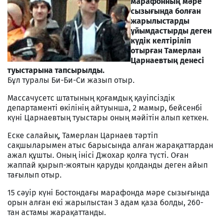
марафонның мәре
сызығында болған
жарылыстарды
ұйымдастырды деген
күдік келтіріліп
отырған Тамерлан
Царнаевтың денесі
туыстарына тапсырылды.
Бұл туралы Би-Би-Си жазып отыр.
Массачусетс штатының қоғамдық қауіпсіздік
департаменті өкілінің айтуынша, 2 мамыр, бейсенбі
күні Царнаевтың туыстары оның мәйітін алып кеткен.
Еске салайық, Тамерлан Царнаев тәртіп
сақшыларымен атыс барысында алған жарақаттардан
ажал құшты. Оның інісі Джохар қолға түсті. Оған
жаппай қырып-жоятын қаруды қолданды деген айып
тағылып отыр.
15 сәуір күні Бостондағы марафонда мәре сызығында
орын алған екі жарылыстан 3 адам қаза болды, 260-
тан астамы жарақаттанды.