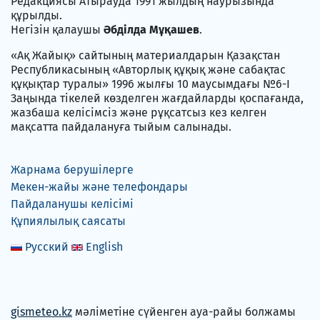
Редакциясы Атырауда 1991 жылдың наурызында
құрылды.
Негізін қалаушы
Әбділда Мұқашев
.
«Ақ Жайық» сайтының материалдарын Қазақстан
Республикасының «Авторлық құқық және сабақтас
құқықтар туралы» 1996 жылғы 10 маусымдағы №6-I
Заңында тікелей көзделген жағдайларды қоспағанда,
жазбаша келісімсіз және рұқсатсыз кез келген
мақсатта пайдалануға тыйым салынады.
Жарнама берушілерге
Мекен-жайы және телефондары
Пайдаланушы келісімі
Құпиялылық саясаты
Русский
English
gismeteo.kz
мәліметіне сүйенген ауа-райы болжамы