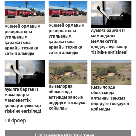
Пікірлер
Бұл тақырыпқа пікір жазу жабық