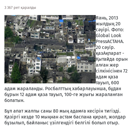
3 367 рет қаралды
Яань, 2013
жылдың 20
сәуірі. Фото:
Global Look
Press
АСТАНА.
20 сәуір.
қазАқпарат -
Қытайда орын
алған жер
сілкінісінен 72
адам қаза
тауып, 600
адам жараланды. Росбалттың хабарлауынша, бұдан
бұрын 12 адам қаза тауып, 100-ге жуығы жараланған
болатын.
Бұл апат жалпы саны 80 мың адамға кесірін тигізді.
Қазіргі кезде 10 мыңнан астам баспана қирап, жолдар
бұзылып, байланыс үзілгендігі белгілі болып отыр.