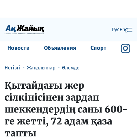
Рус
Eng
Новости
Объявления
Спорт
Негізгі
Жаңалықтар
Әлемде
Қытайдағы жер
сілкінісінен зардап
шеккендердің саны 600-
ге жетті, 72 адам қаза
тапты