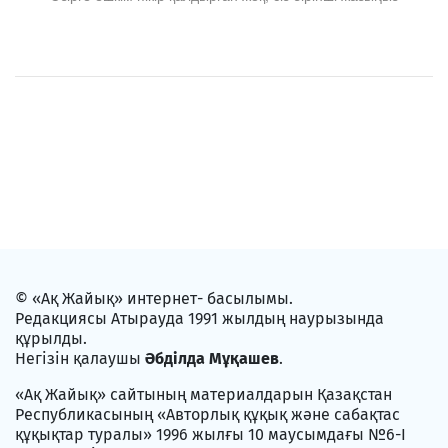
© «Ақ Жайық» интернет- басылымы.
Редакциясы Атырауда 1991 жылдың наурызында
құрылды.
Негізін қалаушы
Әбділда Мұқашев
.
«Ақ Жайық» сайтының материалдарын Қазақстан
Республикасының «Авторлық құқық және сабақтас
құқықтар туралы» 1996 жылғы 10 маусымдағы №6-I