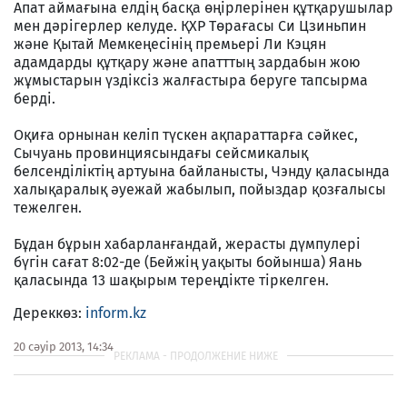
Апат аймағына елдің басқа өңірлерінен құтқарушылар
мен дәрігерлер келуде. ҚХР Төрағасы Си Цзиньпин
және Қытай Мемкеңесінің премьері Ли Кэцян
адамдарды құтқару және апатттың зардабын жою
жұмыстарын үздіксіз жалғастыра беруге тапсырма
берді.
Оқиға орнынан келіп түскен ақпараттарға сәйкес,
Сычуань провинциясындағы сейсмикалық
белсенділіктің артуына байланысты, Чэнду қаласында
халықаралық әуежай жабылып, пойыздар қозғалысы
тежелген.
Бұдан бұрын хабарланғандай, жерасты дүмпулері
бүгін сағат 8:02-де (Бейжің уақыты бойынша) Яань
қаласында 13 шақырым тереңдікте тіркелген.
Дереккөз:
inform.kz
20 сәуір 2013, 14:34