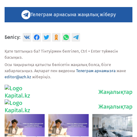
Телеграм арнасына жаңалық жіберу
Бөлісу:
Қате таптыңыз ба? Тінтуірмен белгілеп, Ctrl + Enter түймесін
басыңыз.
Осы тақырыпқа қатысты бөлісетін жаңалық болса, бізге
хабарласыңыз. Ақпарат пен видеоны
Телеграм арнамызға
және
editor@azh.kz
жіберіңіз.