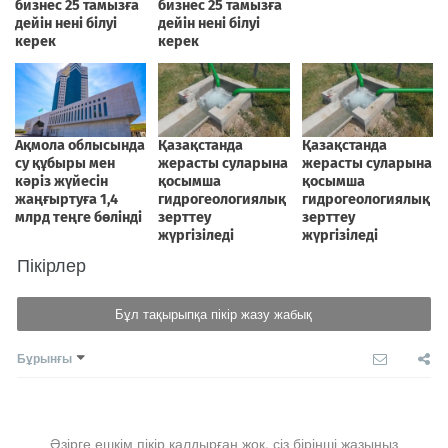
Пікірлер
Бұл тақырыпқа пікір жазу жабық
Бұрынғы
Әзірге ешкім пікір қалдырған жоқ, сіз бірінші жазыңыз