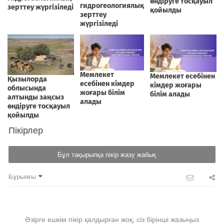
Пікірлер
Бұл тақырыпқа пікір жазу жабық
Бұрынғы
Әзірге ешкім пікір қалдырған жоқ, сіз бірінші жазыңыз