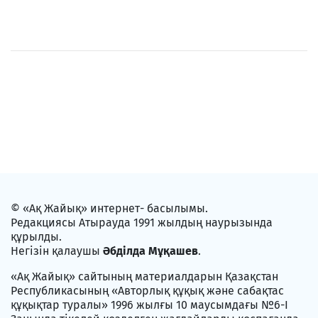
© «Ақ Жайық» интернет- басылымы.
Редакциясы Атырауда 1991 жылдың наурызында
құрылды.
Негізін қалаушы
Әбділда Мұқашев
.
«Ақ Жайық» сайтының материалдарын Қазақстан
Республикасының «Авторлық құқық және сабақтас
құқықтар туралы» 1996 жылғы 10 маусымдағы №6-I