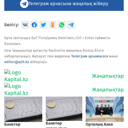
Телеграм арнасына жаңалық жіберу
Бөлісу:
Қате таптыңыз ба? Тінтуірмен белгілеп, Ctrl + Enter түймесін
басыңыз.
Осы тақырыпқа қатысты бөлісетін жаңалық болса, бізге
хабарласыңыз. Ақпарат пен видеоны
Телеграм арнамызға
және
editor@azh.kz
жіберіңіз.