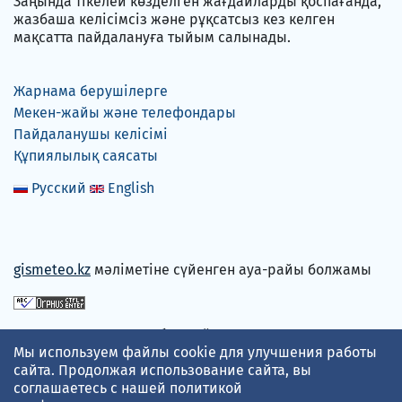
Заңында тікелей көзделген жағдайларды қоспағанда,
жазбаша келісімсіз және рұқсатсыз кез келген
мақсатта пайдалануға тыйым салынады.
Жарнама берушілерге
Мекен-жайы және телефондары
Пайдаланушы келісімі
Құпиялылық саясаты
Русский
English
gismeteo.kz
мәліметіне сүйенген ауа-райы болжамы
Төлем карталарын қабылдаймыз
Мы используем файлы cookie для улучшения работы
сайта. Продолжая использование сайта, вы
соглашаетесь с нашей
политикой