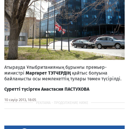
Атырауда Ұлыбританияның бұрынғы премьер-
министрі
Маргарет ТЭТЧЕРДІҢ
қайтыс болуына
байланысты осы мемлекеттің тулары төмен түсірілді.
Суретті түсірген Анастаси
я ПАСТУХОВ
А
10 сәуір 2013, 18:05