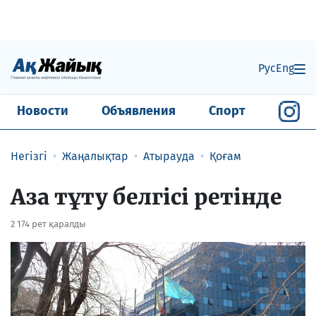
Рус
Eng
Новости
Объявления
Спорт
Негізгі
Жаңалықтар
Атырауда
Қоғам
Аза тұту белгісі ретінде
2 174 рет қаралды