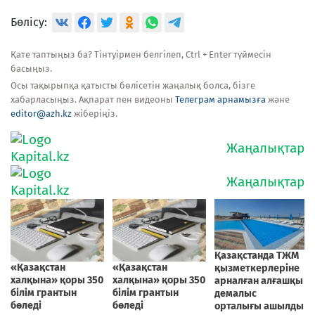
Бөлісу:
Қате таптыңыз ба? Тінтуірмен белгілеп, Ctrl + Enter түймесін
басыңыз.
Осы тақырыпқа қатысты бөлісетін жаңалық болса, бізге
хабарласыңыз. Ақпарат пен видеоны
Телеграм арнамызға
және
editor@azh.kz
жіберіңіз.