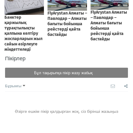
Пікірлер
Бұл тақырыпқа пікір жазу жабық
Бұрынғы
Әзірге ешкім пікір қалдырған жоқ, сіз бірінші жазыңыз