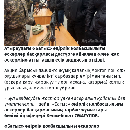
Атыраудағы
«Батыс» өңірлік қолбасшылығы
әскерлер
басқармасы дәстүрге айналған «Мен жас
әскермін» атты ашық есік акциясын өткізді.
Акция барысында300-ге жуық қалалық мектеп пен едж
оқушылары күнделікті сарбаздар өмірімен танысып,
(әскери қару-жарақ үлгілері, асхана, казарма) қолтық
ұрысының элементтерін үйренді.
-
Бұл кездесуден жастар үлкен әсер алып қайтты деп
үміттенемін,
- дейді «Батыс»
өңірлік қолбасшылығы
әскерлер
басқармасының тәрбие жұмыстары
бөлімінің офицері Кенжеболат СМАҒҰЛОВ.
«Батыс» өңірлік қолбасшылығы әскерлер