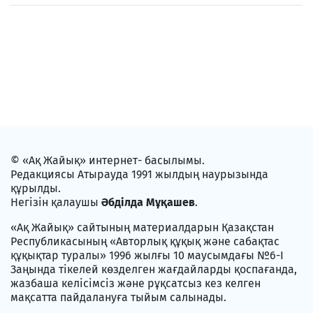
© «Ақ Жайық» интернет- басылымы.
Редакциясы Атырауда 1991 жылдың наурызында
құрылды.
Негізін қалаушы
Әбділда Мұқашев
.
«Ақ Жайық» сайтының материалдарын Қазақстан
Республикасының «Авторлық құқық және сабақтас
құқықтар туралы» 1996 жылғы 10 маусымдағы №6-I
Заңында тікелей көзделген жағдайларды қоспағанда,
жазбаша келісімсіз және рұқсатсыз кез келген
мақсатта пайдалануға тыйым салынады.