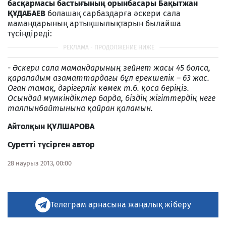
басқармасы бастығының орынбасары Бақытжан
ҚҰДАБАЕВ
болашақ сарбаздарға әскери сала
мамандарының артықшылықтарын былайша
түсіндіреді:
-
Әскери сала мамандарының зейнет жасы 45 болса,
қарапайым азаматтардағы бұл ерекшелік – 63 жас.
Оған тамақ, дәрігерлік көмек т.б. қоса беріңіз.
Осындай мүмкіндіктер барда, біздің жігіттердің неге
талпынбайтынына қайран қаламын.
Айтолқын ҚҰЛШАРОВА
Суретті түсірген автор
28 наурыз 2013, 00:00
Телеграм арнасына жаңалық жіберу