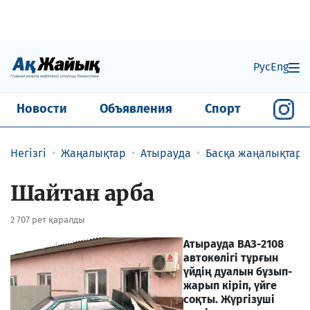
Рус
Eng
Новости
Объявления
Спорт
Негізгі
Жаңалықтар
Атырауда
Басқа жаңалықтар
Шайтан арба
2 707 рет қаралды
Атырауда ВАЗ-2108
автокөлігі тұрғын
үйдің дуалын бұзып-
жарып кіріп, үйге
соқты. Жүргізуші