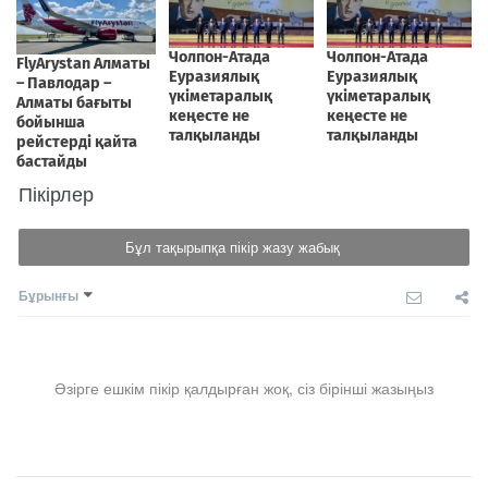
Пікірлер
Бұл тақырыпқа пікір жазу жабық
Бұрынғы
Әзірге ешкім пікір қалдырған жоқ, сіз бірінші жазыңыз