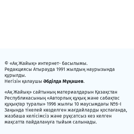
© «Ақ Жайық» интернет- басылымы.
Редакциясы Атырауда 1991 жылдың наурызында
құрылды.
Негізін қалаушы
Әбділда Мұқашев
.
«Ақ Жайық» сайтының материалдарын Қазақстан
Республикасының «Авторлық құқық және сабақтас
құқықтар туралы» 1996 жылғы 10 маусымдағы №6-I
Заңында тікелей көзделген жағдайларды қоспағанда,
жазбаша келісімсіз және рұқсатсыз кез келген
мақсатта пайдалануға тыйым салынады.