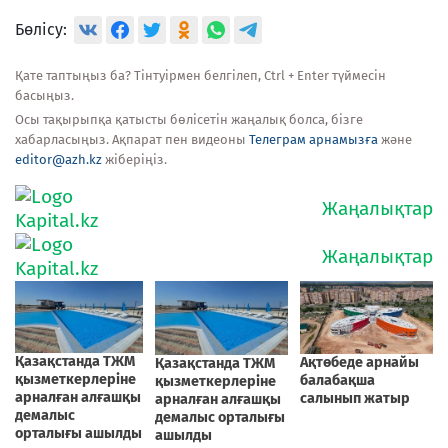
Бөлісу:
Қате таптыңыз ба? Тінтуірмен белгілеп, Ctrl + Enter түймесін
басыңыз.
Осы тақырыпқа қатысты бөлісетін жаңалық болса, бізге
хабарласыңыз. Ақпарат пен видеоны
Телеграм арнамызға
және
editor@azh.kz
жіберіңіз.