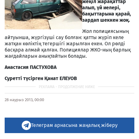
жеңіл жарақаттар
алып, үй иелері,
бақыттарына қарай,
зардап шеккен жоқ.
Жол полициясының
айтуынша, жүргізуші сау болған: қатты жүріп келе
жатқан көліктің тегершігі жарылған екен. Ол рөлді
басқара алмай қалған. Полициялар ЖКО-ның барлық
жағдайларын анықтайтын болады.
Анастасия ПАСТУХОВА
Суретті түсірген Қанат ЕЛЕУОВ
28 наурыз 2013, 00:00
Телеграм арнасына жаңалық жіберу