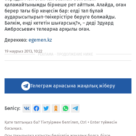
қаламайтынымды бірнеше рет айттым. Алайда, оған
берер тағы бір кеңесім бар: елді тап бұлай
аударысытырып-төікерістіре беруге болмайды.
Бәлкім, енді кететін шығарсың?», – деді Эдуард
Амбросьевич телеарна арқылы оған.
Дереккөз:
egemen.kz
19 наурыз 2013, 10:22
Телеграм арнасына жаңалық жіберу
Бөлісу:
Қате таптыңыз ба? Тінтуірмен белгілеп, Ctrl + Enter түймесін
басыңыз.
Осы тақырыпқа қатысты бөлісетін жаңалық болса, бізге