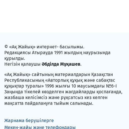
© «Ақ Жайық» интернет- басылымы.
Редакциясы Атырауда 1991 жылдың наурызында
құрылды.
Негізін қалаушы
Әбділда Мұқашев
.
«Ақ Жайық» сайтының материалдарын Қазақстан
Республикасының «Авторлық құқық және сабақтас
құқықтар туралы» 1996 жылғы 10 маусымдағы №6-I
Заңында тікелей көзделген жағдайларды қоспағанда,
жазбаша келісімсіз және рұқсатсыз кез келген
мақсатта пайдалануға тыйым салынады.
Жарнама берушілерге
Мекен-жайы және телефондары