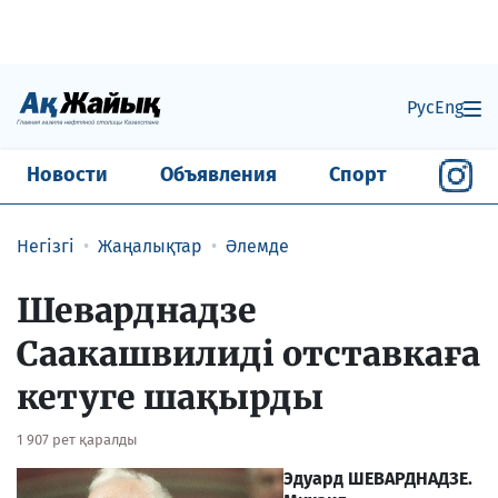
Рус
Eng
Новости
Объявления
Спорт
Негізгі
Жаңалықтар
Әлемде
Шеварднадзе
Саакашвилиді отставкаға
кетуге шақырды
1 907 рет қаралды
Эдуард ШЕВАРДНАДЗЕ.