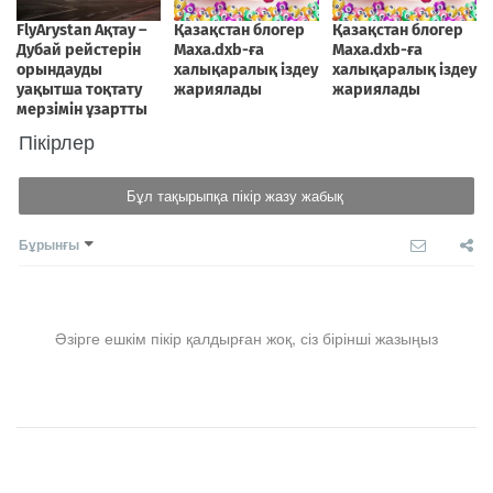
Пікірлер
Бұл тақырыпқа пікір жазу жабық
Бұрынғы
Әзірге ешкім пікір қалдырған жоқ, сіз бірінші жазыңыз