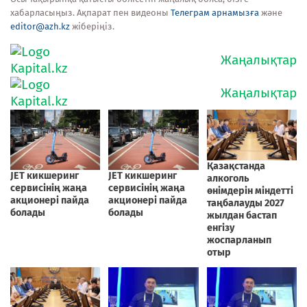
хабарласыңыз. Ақпарат пен видеоны
Телеграм арнамызға
және
editor@azh.kz
жіберіңіз.