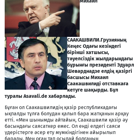
Михаил
СААКАШВИЛИ.
Грузияның
Кеңес Одағы кезіндегі
бірінші хатшысы,
тәуелсіздік жылдарындағы
бұрынғы президенті Эдуарл
Шеварднадзе елдің қазіргі
басшысы Михаил
Саакашвилиді отставкаға
кетуге шақырды. Бұл
туралы Asavali.de хабарлады.
Бұған ол Саакашвилидің қазір республикадағы
ықпалды тұлға болудан қалып бара жатқанын арқау
етті. «Мен шынымды айтайын, Саакашвили қазір әу
басындағы саясаткер емес. Ол енді елдегі саяси
үдерістерге әсер ету мүмкіндігінен айырылып
барады. Мен оған тап осылай болғанын