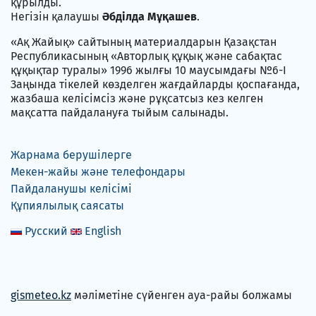
құрылды.
Негізін қалаушы
Әбділда Мұқашев
.
«Ақ Жайық» сайтының материалдарын Қазақстан
Республикасының «Авторлық құқық және сабақтас
құқықтар туралы» 1996 жылғы 10 маусымдағы №6-I
Заңында тікелей көзделген жағдайларды қоспағанда,
жазбаша келісімсіз және рұқсатсыз кез келген
мақсатта пайдалануға тыйым салынады.
Жарнама берушілерге
Мекен-жайы және телефондары
Пайдаланушы келісімі
Құпиялылық саясаты
Русский
English
gismeteo.kz
мәліметіне сүйенген ауа-райы болжамы