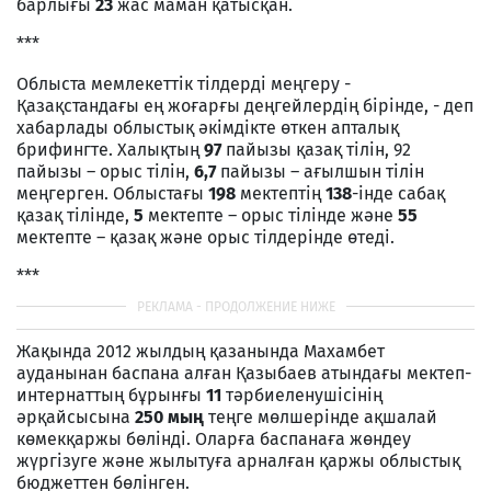
барлығы
23
жас маман қатысқан.
***
Облыста мемлекеттік тілдерді меңгеру -
Қазақстандағы ең жоғарғы деңгейлердің бірінде, - деп
хабарлады облыстық әкімдікте өткен апталық
брифингте. Халықтың
97
пайызы қазақ тілін, 92
пайызы – орыс тілін,
6,7
пайызы – ағылшын тілін
меңгерген. Облыстағы
198
мектептің
138
-інде сабақ
қазақ тілінде,
5
мектепте – орыс тілінде және
55
мектепте – қазақ және орыс тілдерінде өтеді.
***
Жақында 2012 жылдың қазанында Махамбет
ауданынан баспана алған Қазыбаев атындағы мектеп-
интернаттың бұрынғы
11
тәрбиеленушісінің
әрқайсысына
250 мың
теңге мөлшерінде ақшалай
көмекқаржы бөлінді. Оларға баспанаға жөндеу
жүргізуге және жылытуға арналған қаржы облыстық
бюджеттен бөлінген.