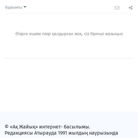
Бұрынғы
Әзірге ешкім пікір қалдырған жоқ, сіз бірінші жазыңыз
© «Ақ Жайық» интернет- басылымы.
Редакциясы Атырауда 1991 жылдың наурызында