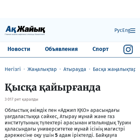
Рус
Eng
Новости
Объявления
Спорт
Негізгі
Жаңалықтар
Атырауда
Басқа жаңалықтар
Қысқа қайырғанда
3 017 рет қаралды
Облыстық әкімдік пен «Аджип ҚКО» арасындағы
уағдаластыққа сәйкес, Атырау мұнай және газ
институтының түлектері арасынан итальяндық Турин
қаласындағы университетке мұнай ісінің магистрі
дәрежесіне оқу үшін
5
адам іріктелді. Байқауға