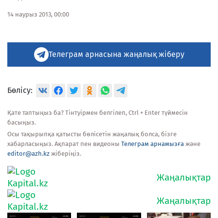
14 наурыз 2013, 00:00
Телеграм арнасына жаңалық жіберу
Бөлісу:
Қате таптыңыз ба? Тінтуірмен белгілеп, Ctrl + Enter түймесін
басыңыз.
Осы тақырыпқа қатысты бөлісетін жаңалық болса, бізге
хабарласыңыз. Ақпарат пен видеоны
Телеграм арнамызға
және
editor@azh.kz
жіберіңіз.