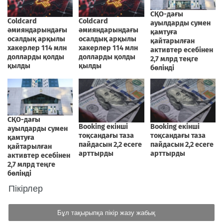
Пікірлер
Бұл тақырыпқа пікір жазу жабық