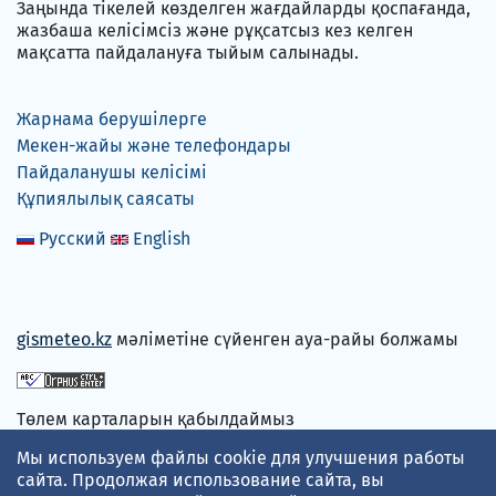
Заңында тікелей көзделген жағдайларды қоспағанда,
жазбаша келісімсіз және рұқсатсыз кез келген
мақсатта пайдалануға тыйым салынады.
Жарнама берушілерге
Мекен-жайы және телефондары
Пайдаланушы келісімі
Құпиялылық саясаты
Русский
English
gismeteo.kz
мәліметіне сүйенген ауа-райы болжамы
Төлем карталарын қабылдаймыз
Мы используем файлы cookie для улучшения работы
сайта. Продолжая использование сайта, вы