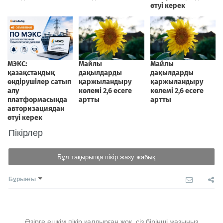
Пікірлер
Бұл тақырыпқа пікір жазу жабық
Бұрынғы
Әзірге ешкім пікір қалдырған жоқ, сіз бірінші жазыңыз