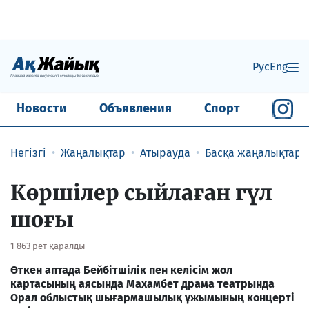
Рус
Eng
Новости
Объявления
Спорт
Негізгі
Жаңалықтар
Атырауда
Басқа жаңалықтар
Көршілер сыйлаған гүл
шоғы
1 863 рет қаралды
Өткен аптада Бейбітшілік пен келісім жол
картасының аясында Махамбет драма театрында
Орал облыстық шығармашылық ұжымының концерті