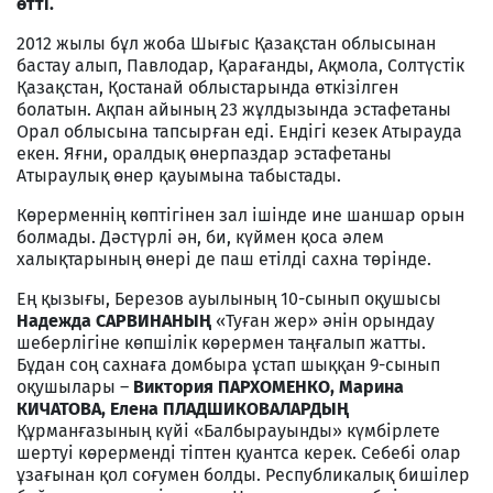
өтті.
2012 жылы бұл жоба Шығыс Қазақстан облысынан
бастау алып, Павлодар, Қарағанды, Ақмола, Солтүстік
Қазақстан, Қостанай облыстарында өткізілген
болатын. Ақпан айының 23 жұлдызында эстафетаны
Орал облысына тапсырған еді. Ендігі кезек Атырауда
екен. Яғни, оралдық өнерпаздар эстафетаны
Атыраулық өнер қауымына табыстады.
Көрерменнің көптігінен зал ішінде ине шаншар орын
болмады. Дәстүрлі ән, би, күймен қоса әлем
халықтарының өнері де паш етілді сахна төрінде.
Ең қызығы, Березов ауылының 10-сынып оқушысы
Надежда САРВИНАНЫҢ
«Туған жер» әнін орындау
шеберлігіне көпшілік көрермен таңғалып жатты.
Бұдан соң сахнаға домбыра ұстап шыққан 9-сынып
оқушылары –
Виктория ПАРХОМЕНКО, Марина
КИЧАТОВА, Елена ПЛАДШИКОВАЛАРДЫҢ
Құрманғазының күйі «Балбырауынды» күмбірлете
шертуі көрерменді тіптен қуантса керек. Себебі олар
ұзағынан қол соғумен болды. Республикалық бишілер