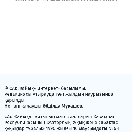
© «Ақ Жайық» интернет- басылымы.
Редакциясы Атырауда 1991 жылдың наурызында
құрылды.
Негізін қалаушы
Әбділда Мұқашев
.
«Ақ Жайық» сайтының материалдарын Қазақстан
Республикасының «Авторлық құқық және сабақтас
құқықтар туралы» 1996 жылғы 10 маусымдағы №6-I