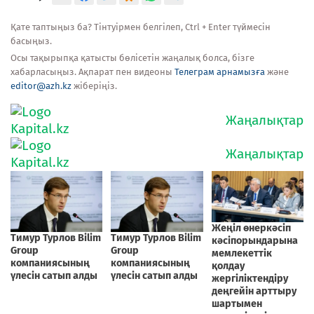
Қате таптыңыз ба? Тінтуірмен белгілеп, Ctrl + Enter түймесін
басыңыз.
Осы тақырыпқа қатысты бөлісетін жаңалық болса, бізге
хабарласыңыз. Ақпарат пен видеоны
Телеграм арнамызға
және
editor@azh.kz
жіберіңіз.