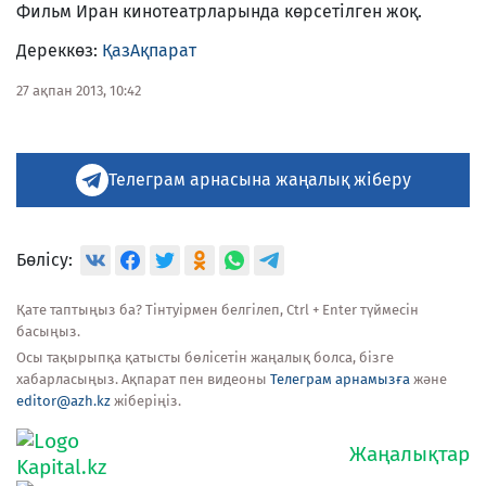
Фильм Иран кинотеатрларында көрсетілген жоқ.
Дереккөз:
ҚазАқпарат
27 ақпан 2013, 10:42
Телеграм арнасына жаңалық жіберу
Бөлісу:
Қате таптыңыз ба? Тінтуірмен белгілеп, Ctrl + Enter түймесін
басыңыз.
Осы тақырыпқа қатысты бөлісетін жаңалық болса, бізге
хабарласыңыз. Ақпарат пен видеоны
Телеграм арнамызға
және
editor@azh.kz
жіберіңіз.