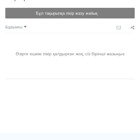
Бұл тақырыпқа пікір жазу жабық
Бұрынғы
Әзірге ешкім пікір қалдырған жоқ, сіз бірінші жазыңыз