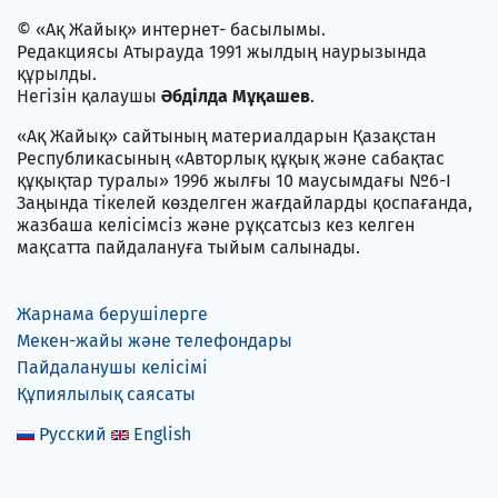
© «Ақ Жайық» интернет- басылымы.
Редакциясы Атырауда 1991 жылдың наурызында
құрылды.
Негізін қалаушы
Әбділда Мұқашев
.
«Ақ Жайық» сайтының материалдарын Қазақстан
Республикасының «Авторлық құқық және сабақтас
құқықтар туралы» 1996 жылғы 10 маусымдағы №6-I
Заңында тікелей көзделген жағдайларды қоспағанда,
жазбаша келісімсіз және рұқсатсыз кез келген
мақсатта пайдалануға тыйым салынады.
Жарнама берушілерге
Мекен-жайы және телефондары
Пайдаланушы келісімі
Құпиялылық саясаты
Русский
English