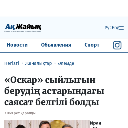
Рус
Eng
Новости
Объявления
Спорт
Негізгі
Жаңалықтар
Әлемде
«Оскар» сыйлығын
берудің астарындағы
саясат белгілі болды
3 068 рет қаралды
Иран