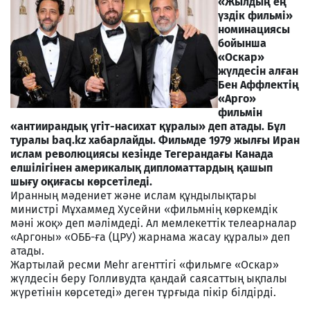
«Жылдың ең
үздік фильмі»
номинациясы
бойынша
«Оскар»
жүлдесін алған
Бен Аффлектің
«Арго»
фильмін
«антиирандық үгіт-насихат құралы» деп атады. Бұл
туралы baq.kz хабарлайды. Фильмде 1979 жылғы Иран
ислам революциясы кезінде Тегерандағы Канада
елшілігінен америкалық дипломаттардың қашып
шығу оқиғасы көрсетіледі.
Иранның мәдениет және ислам құндылықтары
министрі Мұхаммед Хусейни «фильмнің көркемдік
мәні жоқ» деп мәлімдеді. Ал мемлекеттік телеарналар
«Аргоны» «ОББ-ға (ЦРУ) жарнама жасау құралы» деп
атады.
Жартылай ресми Mehr агенттігі «фильмге «Оскар»
жүлдесін беру Голливудта қандай саясаттың ықпалы
жүретінін көрсетеді» деген тұрғыда пікір білдірді.