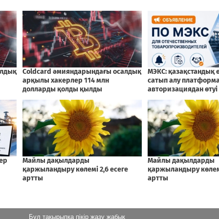
Бұл тақырыпқа пікір жазу жабық