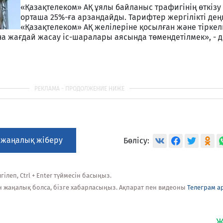
«Қазақтелеком» АҚ ұялы байланыс трафигінің өткізу
орташа 25%-ға арзандайды. Тарифтер жергілікті дең
«Қазақтелеком» АҚ желілеріне қосылған және тірке
 жағдай жасау іс-шаралары аясында төмендетілмек», - д
 жаңалық жіберу
Бөлісу:
ілеп, Ctrl + Enter түймесін басыңыз.
н жаңалық болса, бізге хабарласыңыз. Ақпарат пен видеоны
Телеграм а