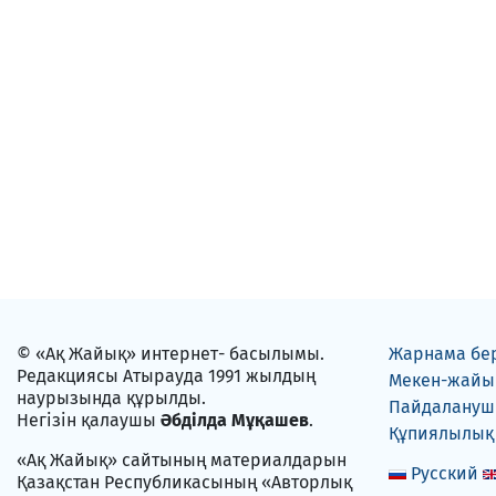
© «Ақ Жайық» интернет- басылымы.
Жарнама бе
Редакциясы Атырауда 1991 жылдың
Мекен-жайы
наурызында құрылды.
Пайдаланушы
Негізін қалаушы
Әбділда Мұқашев
.
Құпиялылық
«Ақ Жайық» сайтының материалдарын
Русский
Қазақстан Республикасының «Авторлық