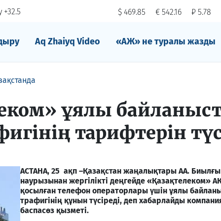
 +32.5
$ 469.85
€ 542.16
₽ 5.78
дыру
Aq Zhaiyq Video
«АЖ» не туралы жазды
зақстанда
леком» ұялы байланыс
фигінің тарифтерін түс
АСТАНА, 25 ақп –Қазақстан жаңалықтары АА. Биылғ
наурызынан жергілікті деңгейде «Қазақтелеком» АҚ
қосылған телефон операторлары үшін ұялы байланы
трафигінің құнын түсіреді, деп хабарлайды компан
баспасөз қызметі.