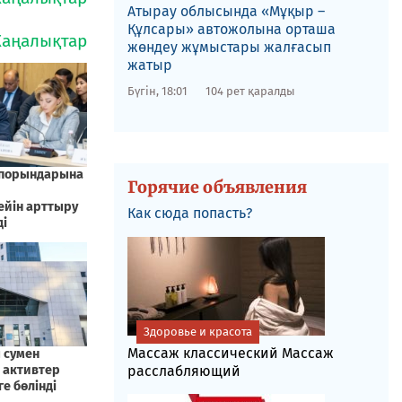
​Атырау облысында «Мұқыр –
Құлсары» автожолына орташа
жөндеу жұмыстары жалғасып
жатыр
Бүгін, 18:01
104 рет қаралды
Горячие объявления
Как сюда попасть?
Здоровье и красота
Массаж классический Массаж
расслабляющий