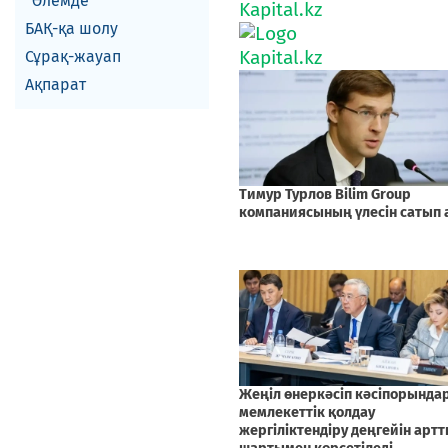
Әлемде
БАҚ-қа шолу
Сұрақ-жауап
Ақпарат