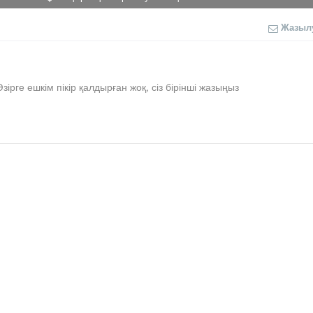
Жазыл
Әзірге ешкім пікір қалдырған жоқ, сіз бірінші жазыңыз