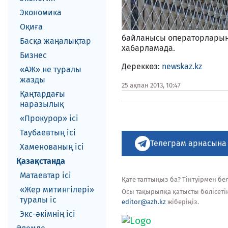
Экономика
Оқиға
байланысы операторларына
Басқа жаңалықтар
хабарламада.
Бизнес
Дереккөз:
newskaz.kz
«АЖ» не туралы
жазды
25 ақпан 2013, 10:47
Қаңтардағы
наразылық
«Прокурор» ісі
Таубаевтың ісі
Телеграм арнасына
Хаменованың ісі
Қазақстанда
Матаевтар ici
Қате таптыңыз ба? Тінтуірмен белг
«Жер митингілері»
Осы тақырыпқа қатысты бөлісеті
туралы іс
editor@azh.kz
жіберіңіз.
Экс-әкiмнiң iсi