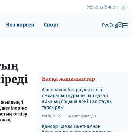
Жеке кабинет
Көз көрген
Спорт
Рус
Eng
тың
іреді
Басқа жаңалықтар
Ақшолақов Атыраудағы екі
емхананың құрылысын қазан
айының соңына дейін аяқтауды
ы жылдың 1
тапсырды
 желілеріне
стың өткізу
Бүгін, 21:29
143 рет қаралды
ияның
​Қайсар Қамза Вьетнамнан