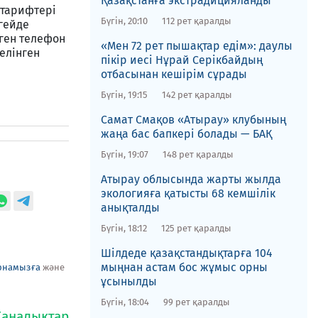
Қазақстанға экстрадицияланды
 тарифтері
Бүгін, 20:10
112 рет қаралды
гейде
лген телефон
«Мен 72 рет пышақтар едім»: даулы
елінген
пікір иесі Нұрай Серікбайдың
отбасынан кешірім сұрады
Бүгін, 19:15
142 рет қаралды
​Самат Смақов «Атырау» клубының
жаңа бас бапкері болады — БАҚ
Бүгін, 19:07
148 рет қаралды
​Атырау облысында жарты жылда
экологияға қатысты 68 кемшілік
анықталды
Бүгін, 18:12
125 рет қаралды
​Шілдеде қазақстандықтарға 104
мыңнан астам бос жұмыс орны
рнамызға
және
ұсынылды
Бүгін, 18:04
99 рет қаралды