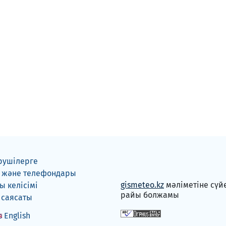
рушілерге
 және телефондары
gismeteo.kz
мәліметіне сүй
 келісімі
райы болжамы
 саясаты
English