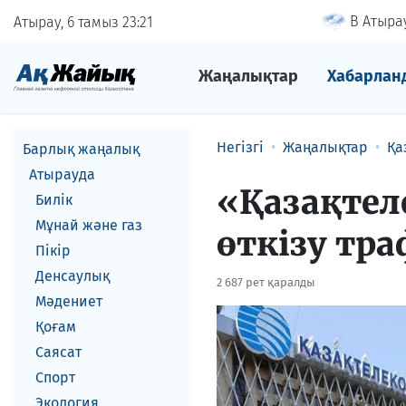
В Атырау
Атырау, 6 тамыз
23
21
Жаңалықтар
Хабарлан
Негізгі
Жаңалықтар
Қа
Барлық жаңалық
Атырауда
«Қазақте
Билік
Мұнай және газ
өткізу тра
Пікір
Денсаулық
2 687 рет қаралды
Мәдениет
Қоғам
Саясат
Спорт
Экология