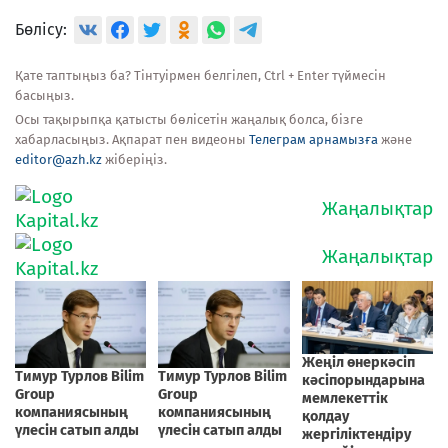
Бөлісу:
Қате таптыңыз ба? Тінтуірмен белгілеп, Ctrl + Enter түймесін
басыңыз.
Осы тақырыпқа қатысты бөлісетін жаңалық болса, бізге
хабарласыңыз. Ақпарат пен видеоны
Телеграм арнамызға
және
editor@azh.kz
жіберіңіз.