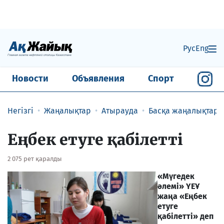
Рус
Eng
Новости
Объявления
Спорт
Негізгі
Жаңалықтар
Атырауда
Басқа жаңалықтар
Еңбек етуге қабілетті
2 075 рет қаралды
«Мүгедек
әлемі» ҮЕҰ
жаңа «Еңбек
етуге
қабілетті» деп