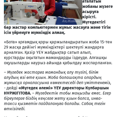
аталатын
жобаны жүзеге
асыруға
кірісті.
Мүгедектігі
бар жастар компьютермен жұмыс жасауға және тігін
ісін үйренуге мүмкіндік алмақ.
«Бота» қоғамдық қоры қаржыландыратын жоба 15-тен
29 жасқа дейінгі мүмкіндіктері шектеулі жандарға
арналған. Қазір ҮЕҰ жабдықтар сатып алып,
курстарды оқытатын мамандарды іздеуде. Алғашқы
оқушыларды наурыз айында қабылдау жоспарланған.
– Мүгедек жастарға мамандық алу түгілі, білім
алудың өзі өте қиын. Жоба болашақта олардың
жұмысқа орналасуына көмектеседі деп үміттенеміз,
-
дейді
«Мүгедек әлемі» ҮЕҰ директоры Күлбаршын
НҰРЖІГІТОВА.
–
Мүгедектік тобы маңызды емес. Егер
біреулерге біздің кеңсеге жету қиын болса, инва-
такси қызметін пайдалануға болады. Сабақ тегін
өткізіледі.