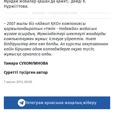
Мұндай жобалар қашан да қажет,- дейді К.
Нұржігітова:
– 2007 жылы біз «Аджип ҚКО» компаниясы
қаржыландыратын «Үміт - Надежда» жобасын
жүзеге асырдық. Мүмкіндіктері шектеулі жандарды
компьютермен жұмыс істеуге үйреттік. Ниет
білдірушілер өте көп болды. Ал курсты аяқтағаннан
кейін біршама адам колледждерге оқуға түсіп,
жұмысқа орналаса алды.
Тамара СУХОМЛИНОВА
Суретті түсірген автор
7 ақпан 2013, 00:00
Телеграм арнасына жаңалық жіберу