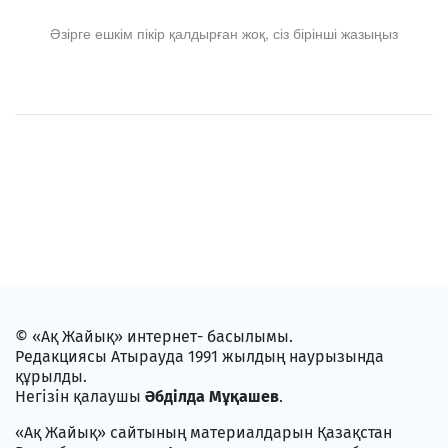
Әзірге ешкім пікір қалдырған жоқ, сіз бірінші жазыңыз
© «Ақ Жайық» интернет- басылымы.
Редакциясы Атырауда 1991 жылдың наурызында
құрылды.
Негізін қалаушы
Әбділда Мұқашев
.
«Ақ Жайық» сайтының материалдарын Қазақстан