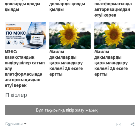
Пікірлер
Бұл тақырыпқа пікір жазу жабық
Бұрынғы