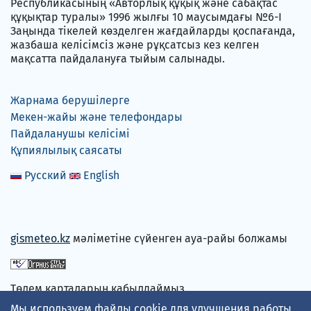
Республикасының «Авторлық құқық және сабақтас
құқықтар туралы» 1996 жылғы 10 маусымдағы №6-I
Заңында тікелей көзделген жағдайларды қоспағанда,
жазбаша келісімсіз және рұқсатсыз кез келген
мақсатта пайдалануға тыйым салынады.
Жарнама берушілерге
Мекен-жайы және телефондары
Пайдаланушы келісімі
Құпиялылық саясаты
Русский
English
gismeteo.kz
мәліметіне сүйенген ауа-райы болжамы
Төлем карталарын қабылдаймыз
Мы используем файлы cookie для улучшения работы