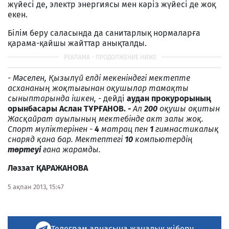
жүйесі де, электр энергиясы мен кәріз жүйесі де жоқ
екен.
Білім беру саласында да санитарлық нормаларға
қарама-қайшы жайттар анықталды.
-
Мәселен, Қызылүй елді мекеніндегі мектепте
асхананың жоқтығынан оқушылар тамақты
сыныптарында ішкен, -
дейді
аудан прокурорының
орынбасары Аслан ТҰРҒАНОВ.
-
Ал
200
оқушы оқитын
Жасқайрат ауылының мектебінде акт залы жоқ.
Спорт мүліктерінен -
4
матрац пен
1
гимнастикалық
снаряд қана бар. Мектептегі
10
компьютердің
төртеуі
ғана жарамды.
Л
ә
ззат
ҚА
РАЖАНОВА
5 ақпан 2013, 15:47
Телеграм арнасына жаңалық жіберу