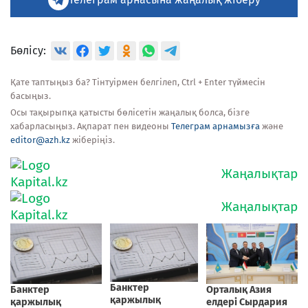
Бөлісу:
Қате таптыңыз ба? Тінтуірмен белгілеп, Ctrl + Enter түймесін
басыңыз.
Осы тақырыпқа қатысты бөлісетін жаңалық болса, бізге
хабарласыңыз. Ақпарат пен видеоны
Телеграм арнамызға
және
editor@azh.kz
жіберіңіз.