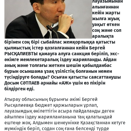
лауазымынан
алынғаннан
кейін жарты
жылға жуық
уақыт өткен
соң және сол
аралықта
бірінен соң бірі сыбайлас жемқорлыққа қатысты
қылмыстық істер қозғалғаннан кейін Бергей
РЫСҚАЛИЕВТЫ қамауға алуға санкция беріліп, экс-
әкімге мемлекетаралық іздеу жарияланды. Айдан
анық және толғағы жеткен шешім қабылданбас
бұрын осыншама ұзақ үзілістің болғанын немен
түсіндіруге болады? Осыған қатысты саясаттанушы
Досым СӘТПАЕВ арнайы «АЖ» үшін өз пікірін
білдірген еді.
Атырау облысының бұрынғы әкімі Бергей
Рысқалиевқа бюджет қаржыларын ұрлап,
лауазымдық өкілеттігін асыра пайдаланды деген
айыппен іздеу жарияланғанына таң қалатындай
ештеңе жоқ. Алдымен шенеунікке Қазақстаннан кетуге
мүмкіндік беріп, содан соң ғана белсенді түрде