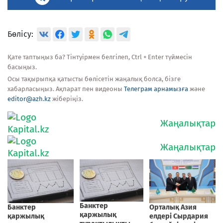
Бөлісу:
Қате таптыңыз ба? Тінтуірмен белгілеп, Ctrl + Enter түймесін
басыңыз.
Осы тақырыпқа қатысты бөлісетін жаңалық болса, бізге
хабарласыңыз. Ақпарат пен видеоны
Телеграм арнамызға
және
editor@azh.kz
жіберіңіз.