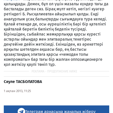
қалыңдады. Демек, бұл ол үшін мазалы күндер тағы да
басталады деген сөз. Бірақ мүлт кетіп, негізгі куәгер
ретіндегі Б. Рысқалиевтан айырылып қалды. Енді
анағұрлым ұсақ балықтарды сығымдауға тура келеді.
Қалай еткенде де, осы әурешіліктің бәрі бір қателікті
қайталай беретін биліктің беделін түсіреді.
Біріншіден, сыбайлас жемқорлыққа қарсы күресті
астарлы ойындар мен элитааралық текетірес
деңгейіне дейін жеткізеді. Екіншіден, өз әрекеттері
арқылы шетелден ақшасы бар, ең бастысы
қазақстандық элитаға қарсы «чемодан толы
компроматы» бар тағы бір жалған оппозиционерге
қол жеткізу қаупі төніп тұр.
С
ә
уле ТАСБ
О
ЛАТОВА
1 ақпан 2013, 11:25
Телеграм арнасына жаңалық жіберу