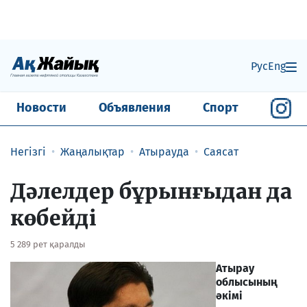
Рус
Eng
Новости
Объявления
Спорт
Негізгі
Жаңалықтар
Атырауда
Саясат
Дәлелдер бұрынғыдан да
көбейді
5 289 рет қаралды
Атырау
облысының
әкімі