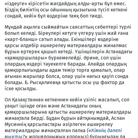
«іздеуге» кірісетін жағдайдың алды-арты бұл емес.
Біздің биліктің осы ойынның қызығына түсіп кеткені
сондай, кейін бұл өздеріне таяқ боп тиеді.
Мұндай ақылға сыймайтын саясаттың себептері түрлі
болып келеді. Біреулері кетуге үлгеру үшін жай ғана
«карт-бланш» сатып алады. Екіншілері өздеріне
қарсы әлдебір әшкерелеу материалдары жиналмас
бұрын ертерек қашып кетеді. Үшіншілерін Астанадағы
«қамқоршылары» бүркемелейді. Әрине, сол үшін
олардың өздері тәуекелге барады. Алайда олардың
қамқорлығындағы адам темір торға қамалып, олар
ағынан жарылар болса, олар үшін нағыз қауіп сонда
болады. Б. Рысқалиевқа қатысты осы үш фактор да
іске қосылды.
Ол Қазақстаннан кеткеннен кейін үзіліс жасалып, сол
уақыт ішінде оған және Астанадағы оның
қамқоршыларына қатысты әшкерелеу материалдары
жинақтала берді. Бұдан бұрын айтқанымдай, Аслан
Мусиннің қарсыластары әзірлеген әшкерелеу
материалдары жинақталған папка
(«
Кімнің дәлелі
мықты?
»
жарияланымын қараңыз
) бұрынғыдан да