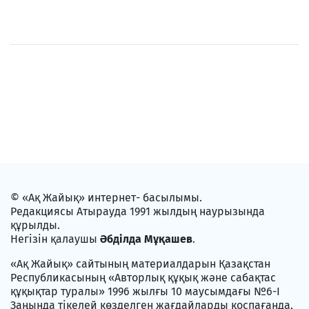
© «Ақ Жайық» интернет- басылымы.
Редакциясы Атырауда 1991 жылдың наурызында
құрылды.
Негізін қалаушы
Әбділда Мұқашев
.
«Ақ Жайық» сайтының материалдарын Қазақстан
Республикасының «Авторлық құқық және сабақтас
құқықтар туралы» 1996 жылғы 10 маусымдағы №6-I
Заңында тікелей көзделген жағдайларды қоспағанда,