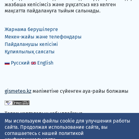
жазбаша келісімсіз және рұқсатсыз кез келген
мақсатта пайдалануға тыйым салынады.
Жарнама берушілерге
Мекен-жайы және телефондары
Пайдаланушы келісімі
Құпиялылық саясаты
Русский
English
gismeteo.kz
мәліметіне сүйенген ауа-райы болжамы
Төлем карталарын қабылдаймыз
Мы используем файлы cookie для улучшения работы
сайта. Продолжая использование сайта, вы
соглашаетесь с нашей
политикой