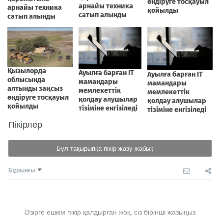
Пікірлер
Бұл тақырыпқа пікір жазу жабық
Бұрынғы
Әзірге ешкім пікір қалдырған жоқ, сіз бірінші жазыңыз