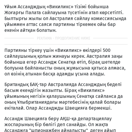
Ұйым Ассандждың «Викиликс» тізімі бойынша
Жоғарғы Палата сайлауына түсетінін атап көрсетіпті.
Былтырғы жылы ол Австралия сайлау комиссиясында
ұйыммен аттас саяси партияны тіркемек ойы бар
екенін айтқан болатын.
Партияны тіркеу үшін «Викиликс» өкілдері 500
сайлаушының қолын жинауы керек. Австралия заңы
бойынша егер Ассандж Сенатқа өтіп, бірақ шетелде
болуына байланысты оның жұмысына қатыса алмаса,
ол өзінің атынан басқа адамды ұсына алады.
Британдық БАҚ-тар Австралияда Ассандждың беделі
басым екендігін жазыпты. Бірақ «Викиликс»
ұйымының негізін қалаушының Сенатқа сайланса да
оның Ұлыбританиядағы мәртебесінің қалай болары
екіталай. Олар Ассанджды Швецияға бермекші.
Ассандж Швецияға беру АҚШ-қа департациялау
жоспарының бір бөлігі деп санайды. Ол жақта
Ассанджға "шпионажбен айналысты" деген айып