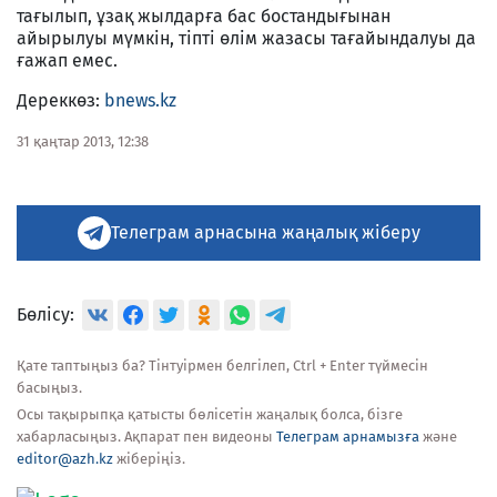
тағылып, ұзақ жылдарға бас бостандығынан
айырылуы мүмкін, тіпті өлім жазасы тағайындалуы да
ғажап емес.
Дереккөз:
bnews.kz
31 қаңтар 2013, 12:38
Телеграм арнасына жаңалық жіберу
Бөлісу:
Қате таптыңыз ба? Тінтуірмен белгілеп, Ctrl + Enter түймесін
басыңыз.
Осы тақырыпқа қатысты бөлісетін жаңалық болса, бізге
хабарласыңыз. Ақпарат пен видеоны
Телеграм арнамызға
және
editor@azh.kz
жіберіңіз.