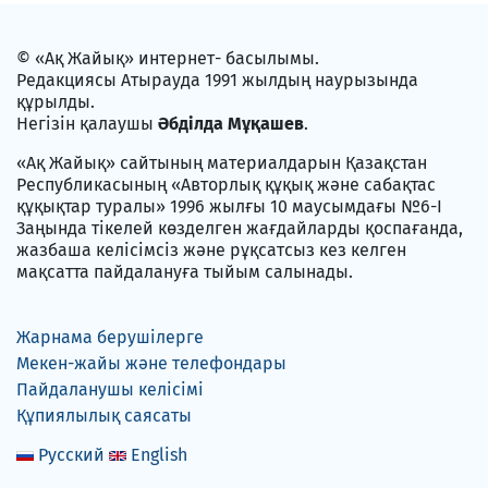
© «Ақ Жайық» интернет- басылымы.
Редакциясы Атырауда 1991 жылдың наурызында
құрылды.
Негізін қалаушы
Әбділда Мұқашев
.
«Ақ Жайық» сайтының материалдарын Қазақстан
Республикасының «Авторлық құқық және сабақтас
құқықтар туралы» 1996 жылғы 10 маусымдағы №6-I
Заңында тікелей көзделген жағдайларды қоспағанда,
жазбаша келісімсіз және рұқсатсыз кез келген
мақсатта пайдалануға тыйым салынады.
Жарнама берушілерге
Мекен-жайы және телефондары
Пайдаланушы келісімі
Құпиялылық саясаты
Русский
English