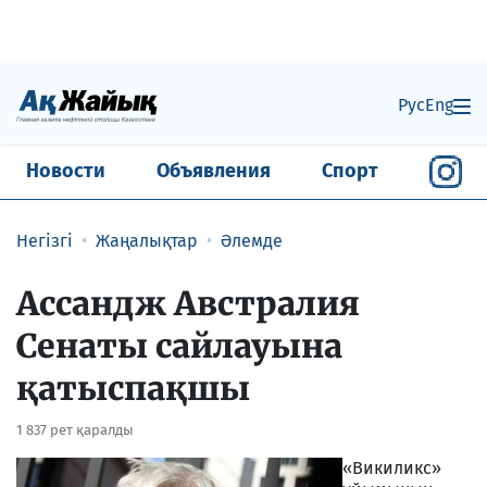
Рус
Eng
Новости
Объявления
Спорт
Негізгі
Жаңалықтар
Әлемде
Ассандж Австралия
Сенаты сайлауына
қатыспақшы
1 837 рет қаралды
«Викиликс»