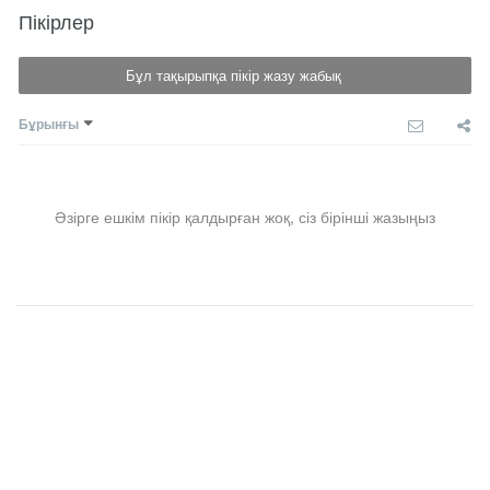
Пікірлер
Бұл тақырыпқа пікір жазу жабық
Бұрынғы
Әзірге ешкім пікір қалдырған жоқ, сіз бірінші жазыңыз