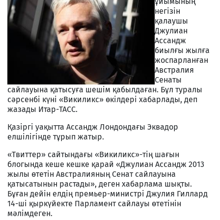
ұйымының
негізін
қалаушы
Джулиан
Ассандж
биылғы жылға
жоспарланған
Австралия
Сенаты
сайлауына қатысуға шешім қабылдаған. Бұл туралы
сәрсенбі күні «Викиликс» өкілдері хабарлады, деп
жазады Итар-ТАСС.
Қазіргі уақытта Ассандж Лондондағы Эквадор
елшілігінде тұрып жатыр.
«Твиттер» сайтындағы «Викиликс»-тің шағын
блогында кеше кешке қарай «Джулиан Ассандж 2013
жылы өтетін Австралияның Сенат сайлауына
қатысатынын растады», деген хабарлама шықты.
Бұған дейін елдің премьер-министрі Джулия Гиллард
14-ші қыркүйекте Парламент сайлауы өтетінін
мәлімдеген.