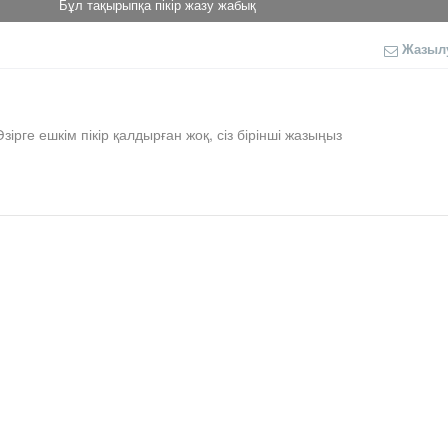
Бұл тақырыпқа пікір жазу жабық
Жазыл
Әзірге ешкім пікір қалдырған жоқ, сіз бірінші жазыңыз