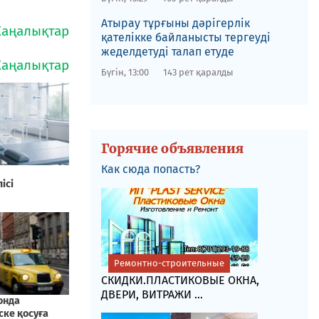
Атырау тұрғыны дәрігерлік
қателікке байланысты тергеуді
жеделдетуді талап етуде
Бүгін, 13:00
143 рет қаралды
Горячие объявления
Как сюда попасть?
Ремонтно-строительные
СКИДКИ.ПЛАСТИКОВЫЕ ОКНА,
ДВЕРИ, ВИТРАЖИ ...