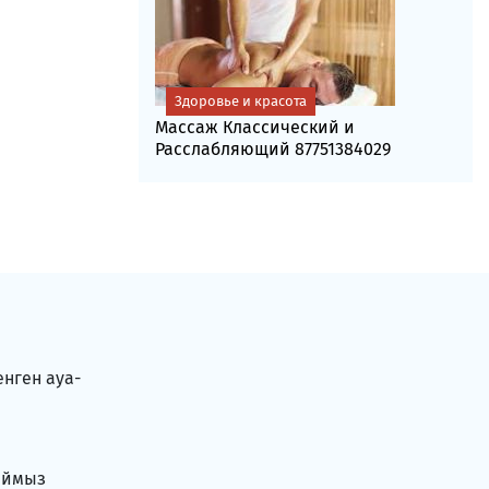
Здоровье и красота
Массаж Классический и
Расслабляющий 87751384029
енген ауа-
аймыз