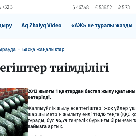
 +32.3
$ 467.48
€ 539.52
₽ 5.73
дыру
Aq Zhaiyq Video
«АЖ» не туралы жазды
ырауда
Басқа жаңалықтар
гіштер тиімділігі
2013 жылғы 1 қаңтардан бастап жылу қуатын
көтерілді.
Жалпыүйлік жылу есептегіштері жоқ үйлер үші
шаршы метрін жылыту енді
110,16
теңге (ҚҚС қ
тұрады, бұл
95,79
теңгелік бұрынғы бірыңғай 
пайызға
артық.