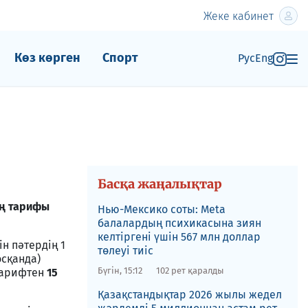
Жеке кабинет
Көз көрген
Спорт
Рус
Eng
Басқа жаңалықтар
ың тарифы
Нью-Мексико соты​: Meta
балалардың психикасына зиян
келтіргені үшін 567 млн доллар
н пәтердің 1
төлеуі тиіс
осқанда)
Бүгін, 15:12
102 рет қаралды
тарифтен
15
Қазақстандықтар 2026 жылы жедел