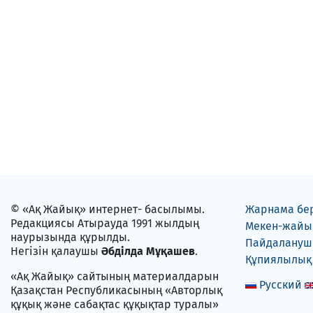
© «Ақ Жайық» интернет- басылымы.
Жарнама бе
Редакциясы Атырауда 1991 жылдың
Мекен-жайы
наурызында құрылды.
Пайдаланушы
Негізін қалаушы
Әбділда Мұқашев
.
Құпиялылық
«Ақ Жайық» сайтының материалдарын
Русский
Қазақстан Республикасының «Авторлық
құқық және сабақтас құқықтар туралы»