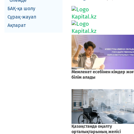
Әлемде
БАҚ-қа шолу
Сұрақ-жауап
Ақпарат