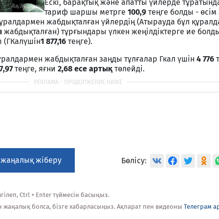
Ескі, барақтық және апатты үйлерде тұратынд
тариф шаршы метрге
100,9
теңге болды - өсім
құралдармен жабдықталған үйлердің (Атырауда бұл құрал
ы
жабдықталған) тұрғындары үлкен жеңілдіктерге ие болды
 (ГКалүшін
1 877,16
теңге).
ұралдармен жабдықталған заңды тұлғалар Гкал үшін
4 776
т
7,97
теңге, яғни
2,68
есе артық
төлейді.
 жаңалық жіберу
Бөлісу:
ілеп, Ctrl + Enter түймесін басыңыз.
н жаңалық болса, бізге хабарласыңыз. Ақпарат пен видеоны
Телеграм а