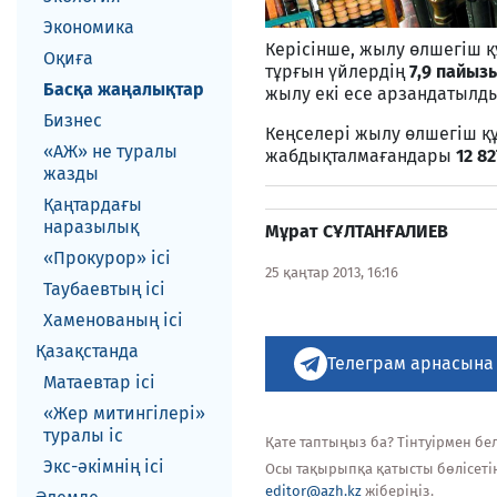
Экономика
Керісінше, жылу өлшегіш 
Оқиға
тұрғын үйлердің
7,9 пайыз
Басқа жаңалықтар
жылу екі есе арзандатылды
Бизнес
Кеңселері жылу өлшегіш қ
«АЖ» не туралы
жабдықталмағандары
12 82
жазды
Қаңтардағы
наразылық
Мұрат СҰЛТАНҒАЛИЕВ
«Прокурор» ісі
25 қаңтар 2013, 16:16
Таубаевтың ісі
Хаменованың ісі
Қазақстанда
Телеграм арнасына
Матаевтар ici
«Жер митингілері»
туралы іс
Қате таптыңыз ба? Тінтуірмен белг
Экс-әкiмнiң iсi
Осы тақырыпқа қатысты бөлісеті
editor@azh.kz
жіберіңіз.