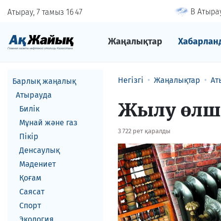
В Атырау
Атырау, 7 тамыз
16
:
47
Жаңалықтар
Хабарлан
Негізгі
Жаңалықтар
Ат
Барлық жаңалық
Атырауда
Жылу өлше
Билік
Мұнай және газ
3 722 рет қаралды
Пікір
Денсаулық
Мәдениет
Қоғам
Саясат
Спорт
Экология