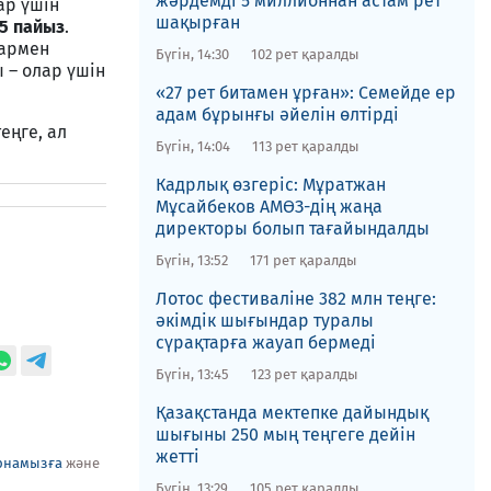
жәрдемді 5 миллионнан астам рет
ар үшін
шақырған
5 пайыз
.
дармен
Бүгін, 14:30
102 рет қаралды
 – олар үшін
«27 рет битамен ұрған»: Семейде ер
адам бұрынғы әйелін өлтірді
еңге, ал
Бүгін, 14:04
113 рет қаралды
Кадрлық өзгеріс: Мұратжан
Мұсайбеков АМӨЗ-дің жаңа
директоры болып ​тағайындалды
Бүгін, 13:52
171 рет қаралды
Лотос фестиваліне​ 382 млн теңге:
әкімдік шығындар туралы
сүрақтарға жауап бермеді
Бүгін, 13:45
123 рет қаралды
Қазақстанда мектепке дайындық
шығыны 250 мың теңгеге дейін
жетті
рнамызға
және
Бүгін, 13:29
105 рет қаралды