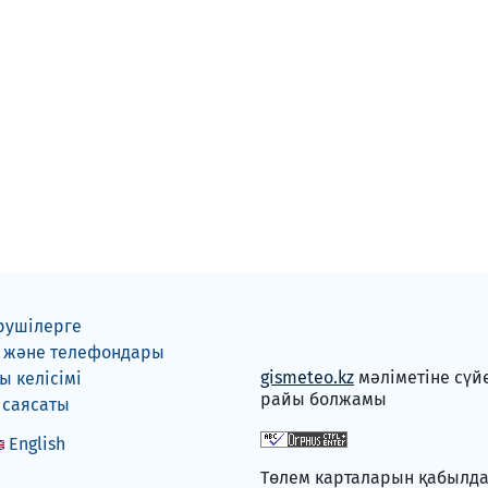
рушілерге
 және телефондары
gismeteo.kz
мәліметіне сүй
 келісімі
райы болжамы
 саясаты
English
Төлем карталарын қабылд