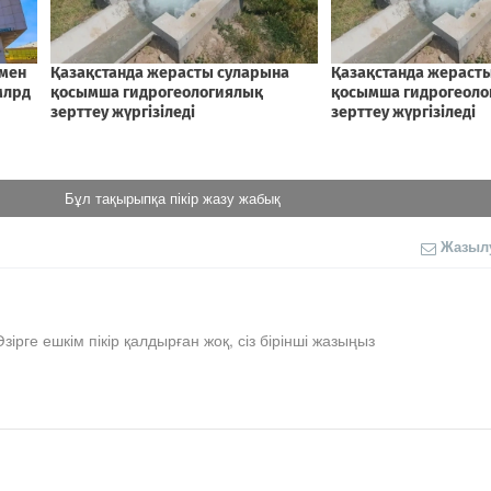
Бұл тақырыпқа пікір жазу жабық
Жазыл
Әзірге ешкім пікір қалдырған жоқ, сіз бірінші жазыңыз