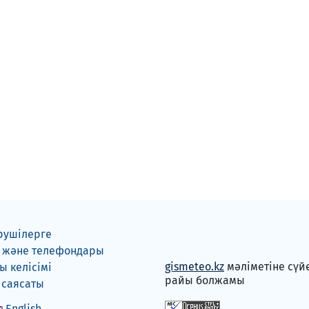
рушілерге
 және телефондары
gismeteo.kz
мәліметіне сүй
 келісімі
райы болжамы
 саясаты
English