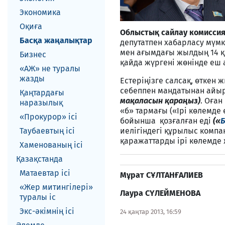
Экономика
Оқиға
Облыстық сайлау комисси
Басқа жаңалықтар
депутатпен хабарласу мүмк
мен ағымдағы жылдың 14 қ
Бизнес
қайда жүргені жөнінде еш 
«АЖ» не туралы
жазды
Естеріңізге салсақ, өткен
себеппен мандатынан айы
Қаңтардағы
мақаласын қараңыз)
. Оған
наразылық
«б» тармағы («Ірі көлемде 
«Прокурор» ісі
бойынша қозғалған еді
(«
Таубаевтың ісі
иелігіндегі құрылыс комп
қаражаттарды ірі көлемде
Хаменованың ісі
Қазақстанда
Матаевтар ici
Мұрат СҰЛТАНҒАЛИЕВ
«Жер митингілері»
Лаура С
Ү
ЛЕЙМЕНОВА
туралы іс
Экс-әкiмнiң iсi
24 қаңтар 2013, 16:59