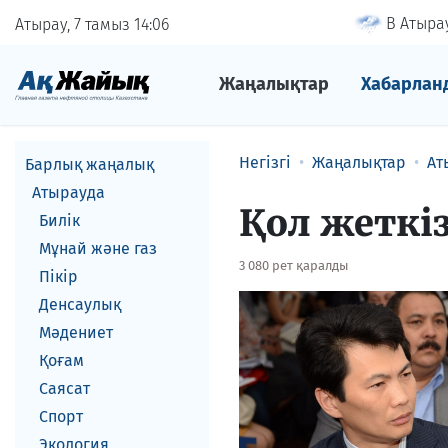
В Атырау
Атырау, 7 тамыз
14
06
Жаңалықтар
Хабарлан
Негізгі
Жаңалықтар
Ат
Барлық жаңалық
Атырауда
Қол жеткі
Билік
Мұнай және газ
3 080 рет қаралды
Пікір
Денсаулық
Мәдениет
Қоғам
Саясат
Спорт
Экология