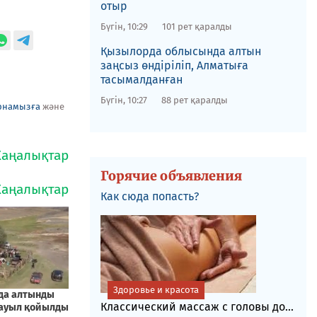
отыр
Бүгін, 10:29
101 рет қаралды
Қызылорда облысында алтын
заңсыз өндіріліп, Алматыға
тасымалданған
Бүгін, 10:27
88 рет қаралды
рнамызға
және
Горячие объявления
Как сюда попасть?
Здоровье и красота
Классический массаж с головы до...