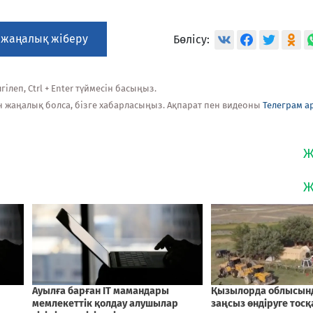
 жаңалық жіберу
Бөлісу:
ілеп, Ctrl + Enter түймесін басыңыз.
н жаңалық болса, бізге хабарласыңыз. Ақпарат пен видеоны
Телеграм а