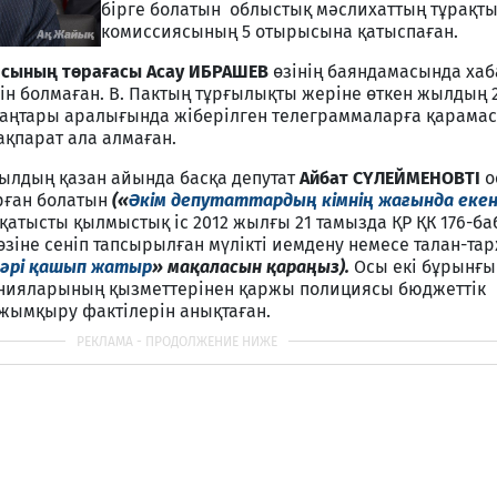
бірге болатын облыстық мәслихаттың тұрақт
комиссиясының 5 отырысына қатыспаған.
ясының төрағасы Асау ИБРАШЕВ
өзінің баяндамасында хаб
ін болмаған. В. Пактың тұрғылықты жеріне өткен жылдың
аңтары аралығында жіберілген телеграммаларға қарамас
ақпарат ала алмаған.
 жылдың қазан айында басқа депутат
Айбат СҮЛЕЙМЕНОВТІ
о
рған болатын
(«
Әкім депутаттардың кімнің жағында екені
 қатысты қылмыстық іс 2012 жылғы 21 тамызда ҚР ҚК 176-ба
өзіне сеніп тапсырылған мүлікті иемдену немесе талан-тар
Бәрі қашып жатыр
» мақаласын қараңыз).
Осы екі бұрынғы
анияларының қызметтерінен қаржы полициясы бюджеттік
 жымқыру фактілерін анықтаған.