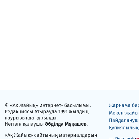
© «Ақ Жайық» интернет- басылымы.
Жарнама бе
Редакциясы Атырауда 1991 жылдың
Мекен-жайы
наурызында құрылды.
Пайдаланушы
Негізін қалаушы
Әбділда Мұқашев
.
Құпиялылық
«Ақ Жайық» сайтының материалдарын
Русский