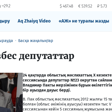
 +29.2
$ 467.48
€ 539.52
₽ 5.73
дыру
Aq Zhaiyq Video
«АЖ» не туралы жазды
ырауда
Басқа жаңалықтар
збес депутаттар
24 қаңтарда облыстық мәслихаттың Х кезекте
сессиясында депутаттар №23 округтан сайлан
Владимир Пакты мерзімінен бұрын өкілеттігі
бір ауыздан дауыс берді.
В. Пак облыстық мәслихаттың 2012 жылғы 15 т
болған (облыс әкімінің ауысуы) кезектен тыс V
сессиясынан кейін 5 сессияның жұмысына жә