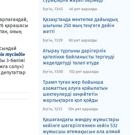
сүрақтарға жауап бермеді
ы
Бүгін, 13:45
46 рет қаралды
арлағандай,
Қазақстанда мектепке дайындық
 26 қарашасы
шығыны 250 мың теңгеге дейін
тан, оның
жетті
Бүгін, 13:29
60 рет қаралды
сындай
Атырау тұрғыны дәрігерлік
н түсінді
»
қателікке байланысты тергеуді
бы 3-бөлімі
жеделдетуді талап етуде
жға салу»)
Бүгін, 13:00
102 рет қаралды
 депутаттар
Трамп туған жер бойынша
азаматтық алуға қойылатын
шектеулерді кеңейтетін
жарлықтарға қол қойды
Бүгін, 12:13
104 рет қаралды
Қашағандағы жөндеу жұмыстары
кейінге шегерілгеннен кейін 532
жұмысшы өтемақысын ала алмай