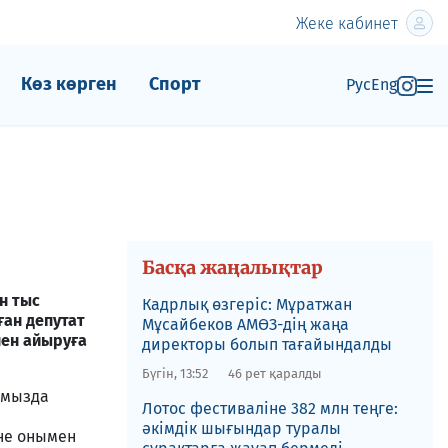
Жеке кабинет
Көз көрген
Спорт
Рус
Eng
Басқа жаңалықтар
н тыс
Кадрлық өзгеріс: Мұратжан
ған депутат
Мұсайбеков АМӨЗ-дің жаңа
нен айыруға
директоры болып ​тағайындалды
Бүгін, 13:52
46 рет қаралды
амызда
Лотос фестиваліне​ 382 млн теңге:
әкімдік шығындар туралы
не онымен