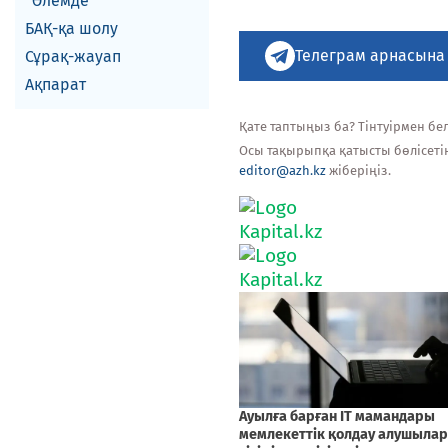
Әлемде
БАҚ-қа шолу
Телеграм арнасына
Сұрақ-жауап
Ақпарат
Қате таптыңыз ба? Тінтуірмен белг
Осы тақырыпқа қатысты бөлісеті
editor@azh.kz
жіберіңіз.