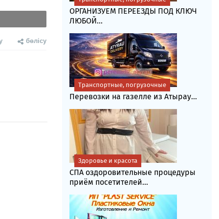
ОРГАНИЗУЕМ ПЕРЕЕЗДЫ ПОД КЛЮЧ
ЛЮБОЙ...
у
бөлісу
Транспортные, погрузочные
Перевозки на газелле из Атырау...
Здоровье и красота
СПА оздоровительные процедуры
приём посетителей...