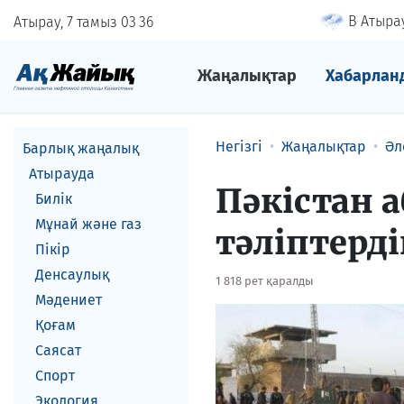
В Атырау
Атырау, 7 тамыз
03
:
36
Жаңалықтар
Хабарлан
Негізгі
Жаңалықтар
Әл
Барлық жаңалық
Атырауда
Пәкістан 
Билік
Мұнай және газ
тәліптерд
Пікір
Денсаулық
1 818 рет қаралды
Мәдениет
Қоғам
Саясат
Спорт
Экология