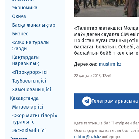
Экономика
Оқиға
Басқа жаңалықтар
«Тәліптер жетекшісі Молд
Бизнес
ма?» деген сауалға СІМ өкіл
Пәкістан Ауғанстанның өті
«АЖ» не туралы
бастаған болатын. Себебі, 
жазды
бастайтын бейбіт келісімге 
Қаңтардағы
наразылық
Дереккөз:
muslim.kz
«Прокурор» ісі
22 қаңтар 2013, 12:46
Таубаевтың ісі
Хаменованың ісі
Қазақстанда
Телеграм арнасына
Матаевтар ici
«Жер митингілері»
туралы іс
Қате таптыңыз ба? Тінтуірмен белг
Экс-әкiмнiң iсi
Осы тақырыпқа қатысты бөлісеті
editor@azh.kz
жіберіңіз.