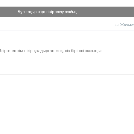
Бұл тақырыпқа пікір жазу жабық
Жазыл
Әзірге ешкім пікір қалдырған жоқ, сіз бірінші жазыңыз