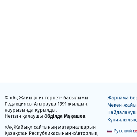
© «Ақ Жайық» интернет- басылымы.
Жарнама бе
Редакциясы Атырауда 1991 жылдың
Мекен-жайы
наурызында құрылды.
Пайдаланушы
Негізін қалаушы
Әбділда Мұқашев
.
Құпиялылық
«Ақ Жайық» сайтының материалдарын
Русский
Қазақстан Республикасының «Авторлық