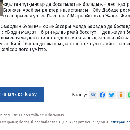
«Қалған тұтқындар да босатылатын болады», – деді қазір
Біріккен Араб әмірліктерінің астанасы – Әбу-Дабиде рес
іссапармен жүрген Пәкістан СІМ арнайы өкілі Жәлел Жил
а Омардың бұрынғы орынбасары Молда Барадар да бостан
і: «Біздің мақсат – бірін қалдырмай босату», – деп жауап б
нішімен қамаудағы тәліптерді өткен жылдың қараша айына
ауған билігі бостандыққа шыққан тәліптер ұлтты ұйыстыры
келісер деген үмітте.
 жаңалық жіберу
Бөлісу:
ілеп, Ctrl + Enter түймесін басыңыз.
н жаңалық болса, бізге хабарласыңыз. Ақпарат пен видеоны
Телеграм а