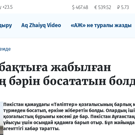
 +23.5
$ 467.48
€ 539.52
₽ 5.73
дыру
Aq Zhaiyq Video
«АЖ» не туралы жазды
емде
абақтыға жабылған
ің бәрін босататын бол
Пәкістан қамаудағы «Тәліптер» қозғалысының барлық 
түрмеден босатып, еркіне жіберетін болды. Олардың іш
қозғалыстың бұрынғы көсемі де бар. Пәкістан Ауғанста
ұйысуы үшін осындай қадамға барып отыр. Бұл жайында
агенттігі хабар таратты.