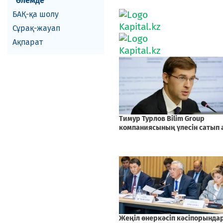
Әлемде
БАҚ-қа шолу
Сұрақ-жауап
Ақпарат