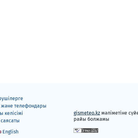
рушілерге
 және телефондары
gismeteo.kz
мәліметіне сүй
 келісімі
райы болжамы
 саясаты
English