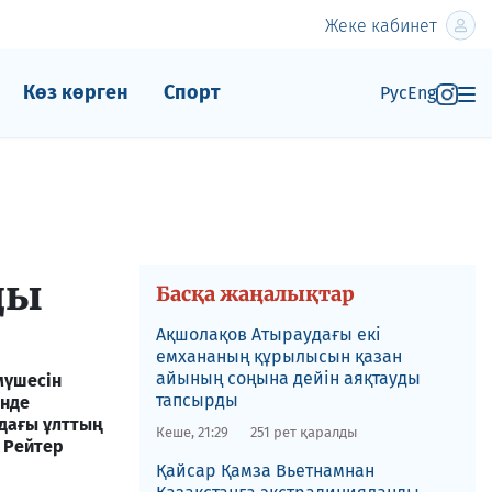
Жеке кабинет
Көз көрген
Спорт
Рус
Eng
ды
Басқа жаңалықтар
Ақшолақов Атыраудағы екі
емхананың құрылысын қазан
айының соңына дейін аяқтауды
мүшесін
тапсырды
інде
ндағы ұлттың
Кеше, 21:29
251 рет қаралды
 Рейтер
​Қайсар Қамза Вьетнамнан