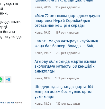
Қазақстанға экстрадицияланды
гі уақытта
Кеше, 20:10
159 рет қаралды
ми
ани.
«Мен 72 рет пышақтар едім»: даулы
пікір иесі Нұрай Серікбайдың
дыққа шыға
отбасынан кешірім сұрады
ерді.
н босата
Кеше, 19:15
187 рет қаралды
п, татулыққа
​Самат Смақов «Атырау» клубының
жаңа бас бапкері болады — БАҚ
Кеше, 19:07
210 рет қаралды
​Атырау облысында жарты жылда
экологияға қатысты 68 кемшілік
анықталды
Кеше, 18:12
159 рет қаралды
​Шілдеде қазақстандықтарға 104
мыңнан астам бос жұмыс орны
ұсынылды
рнамызға
және
Кеше, 18:04
135 рет қаралды