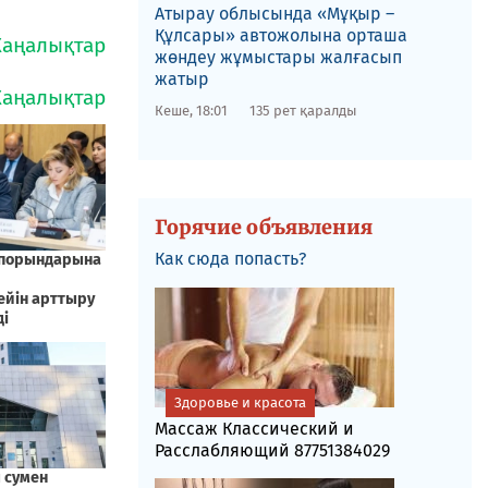
​Атырау облысында «Мұқыр –
Құлсары» автожолына орташа
жөндеу жұмыстары жалғасып
жатыр
Кеше, 18:01
135 рет қаралды
Горячие объявления
Как сюда попасть?
Здоровье и красота
Массаж Классический и
Расслабляющий 87751384029