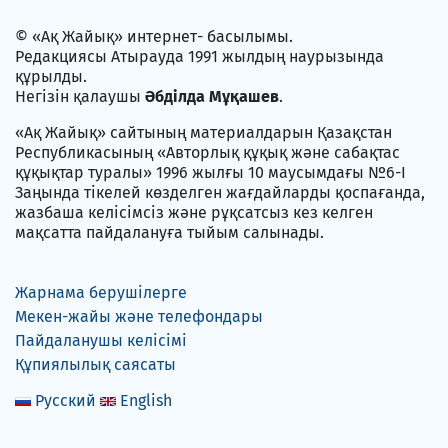
© «Ақ Жайық» интернет- басылымы.
Редакциясы Атырауда 1991 жылдың наурызында
құрылды.
Негізін қалаушы
Әбділда Мұқашев
.
«Ақ Жайық» сайтының материалдарын Қазақстан
Республикасының «Авторлық құқық және сабақтас
құқықтар туралы» 1996 жылғы 10 маусымдағы №6-I
Заңында тікелей көзделген жағдайларды қоспағанда,
жазбаша келісімсіз және рұқсатсыз кез келген
мақсатта пайдалануға тыйым салынады.
Жарнама берушілерге
Мекен-жайы және телефондары
Пайдаланушы келісімі
Құпиялылық саясаты
Русский
English