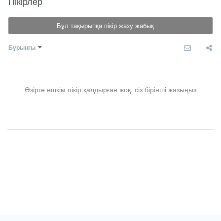
Пікірлер
Бұл тақырыпқа пікір жазу жабық
Бұрынғы
Әзірге ешкім пікір қалдырған жоқ, сіз бірінші жазыңыз