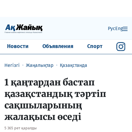
Рус
Eng
Новости
Объявления
Спорт
Негізгі
Жаңалықтар
Қазақстанда
1 қаңтардан бастап
қазақстандық тәртіп
сақшыларының
жалақысы өседі
5 365 рет қаралды