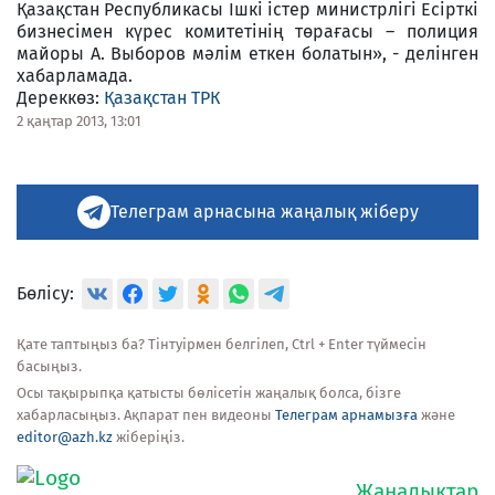
Қазақстан Республикасы Ішкі істер министрлігі Есірткі
бизнесімен күрес комитетінің төрағасы – полиция
майоры А. Выборов мәлім еткен болатын», - делінген
хабарламада.
Дереккөз:
Қазақстан ТРК
2 қаңтар 2013, 13:01
Телеграм арнасына жаңалық жіберу
Бөлісу:
Қате таптыңыз ба? Тінтуірмен белгілеп, Ctrl + Enter түймесін
басыңыз.
Осы тақырыпқа қатысты бөлісетін жаңалық болса, бізге
хабарласыңыз. Ақпарат пен видеоны
Телеграм арнамызға
және
editor@azh.kz
жіберіңіз.