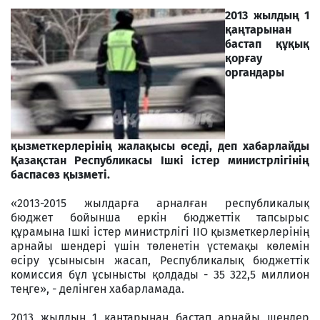
2013 жылдың 1
қаңтарынан
бастап құқық
қорғау
органдары
қызметкерлерінің жалақысы өседі, деп хабарлайды
Қазақстан Республикасы Ішкі істер министрлігінің
баспасөз қызметі.
«2013-2015 жылдарға арналған республикалық
бюджет бойынша еркін бюджеттік тапсырыс
құрамына Ішкі істер министрлігі ІІО қызметкерлерінің
арнайы шендері үшін төленетін үстемақы көлемін
өсіру ұсынысын жасап, Республикалық бюджеттік
комиссия бұл ұсынысты қолдады - 35 322,5 миллион
теңге», - делінген хабарламада.
2013 жылдың 1 қаңтарынан бастап арнайы шендер