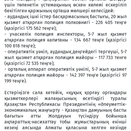
үшін төленетін үстемақының өскен көлемі ескеріліп
бекітілген қаржының орташа мөлшері келесідей:
- аудандық ішкі істер басқармасының бастығы, 20 жыл
қызмет атқарған полиция полковнигі - 226 405 теңге
(қазіргісі 175 562 теңге);
- учаскелік полиция инспекторы, 5-7 жыл қызмет
атқарған полиция капитаны - 134 667 теңге (қазіргісі
100 618 теңге);
- оперативтік уәкіл, аудандық деңгейдегі тергеуші, 5-7
жыл қызмет атқарған полиция майоры - 117 733 тенге
(қазіргісі 72 535 теңге);
- орталық аппарат оперативтік уәкілі, 5-7 жыл қызмет
атқарған полиция майоры - 142 397 теңге (қазіргісі 97
199 теңге).
Естеріңізге сала кетейік, «құқық қорғау органдары
қызметкерлері жалақысының өсетіндігі туралы
Қазақстан Республикасы Президентінің «Әлеуметтік-
экономикалық жаңғырту - Қазақстан дамуының басты
бағыты» атты Жолдауын түсіндіру бойынша
ақпараттық-насихаттау тобы жұмыстарының екінші
кезеңі аясында Алматы қаласына келген кезінде