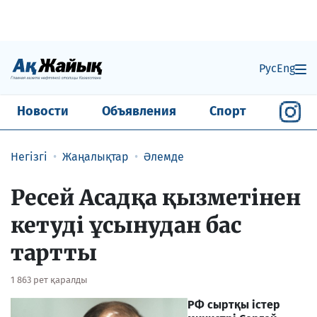
Рус
Eng
Новости
Объявления
Спорт
Негізгі
Жаңалықтар
Әлемде
Ресей Асадқа қызметінен
кетуді ұсынудан бас
тартты
1 863 рет қаралды
РФ сыртқы істер