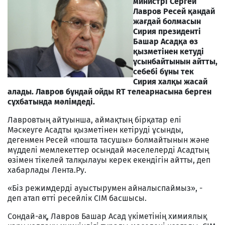
министрі Сергей
Лавров Ресей қандай
жағдай болмасын
Сирия президенті
Башар Асадқа өз
қызметінен кетуді
ұсынбайтынын айтты,
себебі бұны тек
Сирия халқы жасай
алады. Лавров бұндай ойды RT телеарнасына берген
сұхбатында мәлімдеді.
Лавровтың айтуынша, аймақтың бірқатар елі
Мәскеуге Асадты қызметінен кетіруді ұсынды,
дегенмен Ресей «пошта тасушы» болмайтынын және
мүдделі мемлекеттер осындай мәселелерді Асадтың
өзімен тікелей талқылауы керек екендігін айтты, деп
хабарлады Лента.Ру.
«Біз режимдерді ауыстырумен айналыспаймыз», -
деп атап өтті ресейлік СІМ басшысы.
Сондай-ақ, Лавров Башар Асад үкіметінің химиялық