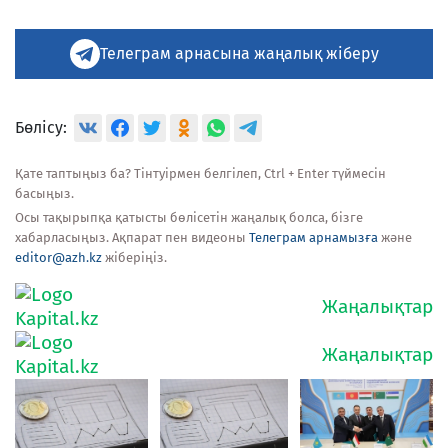
Телеграм арнасына жаңалық жіберу
Бөлісу:
Қате таптыңыз ба? Тінтуірмен белгілеп, Ctrl + Enter түймесін
басыңыз.
Осы тақырыпқа қатысты бөлісетін жаңалық болса, бізге
хабарласыңыз. Ақпарат пен видеоны
Телеграм арнамызға
және
editor@azh.kz
жіберіңіз.