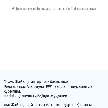
Әзірге ешкім пікір қалдырған жоқ, сіз бірінші жазыңыз
© «Ақ Жайық» интернет- басылымы.
Редакциясы Атырауда 1991 жылдың наурызында
құрылды.
Негізін қалаушы
Әбділда Мұқашев
.
«Ақ Жайық» сайтының материалдарын Қазақстан