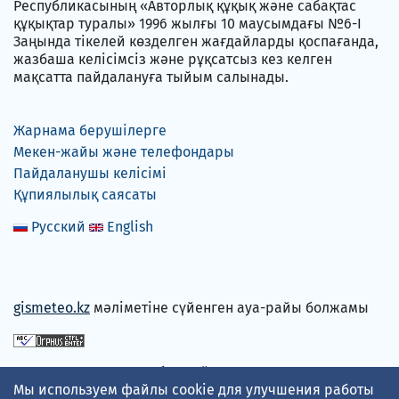
Республикасының «Авторлық құқық және сабақтас
құқықтар туралы» 1996 жылғы 10 маусымдағы №6-I
Заңында тікелей көзделген жағдайларды қоспағанда,
жазбаша келісімсіз және рұқсатсыз кез келген
мақсатта пайдалануға тыйым салынады.
Жарнама берушілерге
Мекен-жайы және телефондары
Пайдаланушы келісімі
Құпиялылық саясаты
Русский
English
gismeteo.kz
мәліметіне сүйенген ауа-райы болжамы
Төлем карталарын қабылдаймыз
Мы используем файлы cookie для улучшения работы