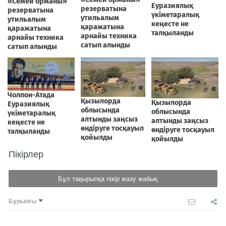
Пікірлер
Бұл тақырыпқа пікір жазу жабық
Бұрынғы