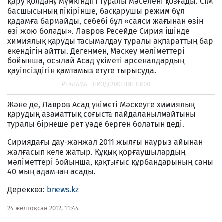
қару қолдану мүмкіндігі туралы мәселені қозғады. СІМ
басшысының пікірінше, басқарушы режим бұл
қадамға бармайды, себебі бұл «саяси жағынан өзін
өзі жою болады». Лавров Ресейде Сирия ішінде
химиялық қаруды тасымалдау туралы ақпараттың бар
екендігін айтты. Дегенмен, Мәскеу мәліметтері
бойынша, осылай Асад үкіметі арсеналдардың
қауіпсіздігін қамтамыз етуге тырысуда.
Және де, Лавров Асад үкіметі Мәскеуге химиялық
қарудың азаматтық соғыста пайдаланылмайтыны
туралы бірнеше рет уәде берген болатын деді.
Сириядағы дау-жанжал 2011 жылғы наурыз айынан
жалғасып келе жатыр. Құқық қорғаушылардың
мәліметтері бойынша, қақтығыс құрбандарының саны
40 мың адамнан асады.
Дереккөз:
bnews.kz
24 желтоқсан 2012, 11:44