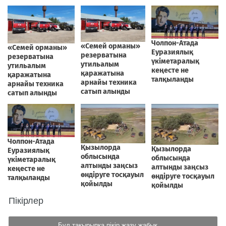
Пікірлер
Бұл тақырыпқа пікір жазу жабық