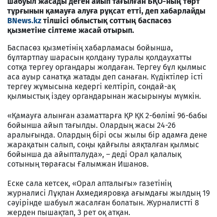
шабуыл жасады деген айып тағылған БҚО-ның төрт
тұрғынын қамауға алуға рұқсат етті, деп хабарлайды
BNews.kz
тілшісі облыстық соттың баспасөз
қызметіне сілтеме жасай отырып.
Баспасөз қызметінің хабарламасы бойынша,
бұлтартпау шарасын қолдану туралы қолдаухатты
сотқа тергеу органдары жолдаған. Тергеу бұл қылмыс
аса ауыр санатқа жатады деп санаған. Күдіктілер істі
тергеу жұмысына кедергі келтіріп, сондай-ақ
қылмыстық іздеу органдарынан жасырынуы мүмкін.
«Қамауға алынған азаматтарға ҚР ҚК 2-бөлімі 96-бабы
бойынша айып тағылды. Олардың жасы 24-26
аралығында. Олардың бірі осы жылы бір адамға дене
жарақатын салып, соңы қайғылы аяқталған қылмыс
бойынша да айыпталуда», – деді Орал қалалық
сотының төрағасы Ғалымжан Ишанов.
Еске сала кетсек, «Орал апталығы» газетінің
журналисі Лұқпан Ахмедияровқа ағымдағы жылдың 19
сәуірінде шабуыл жасалған болатын. Журналистті 8
жерден пышақтап, 3 рет оқ атқан.