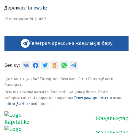
Дереккөз:
bnews.kz
22 желтоқсан 2012, 10:17
Телеграм арнасына жаңалық жіберу
Бөлісу:
Қате таптыңыз ба? Тінтуірмен белгілеп, Ctrl + Enter түймесін
басыңыз.
Осы тақырыпқа қатысты бөлісетін жаңалық болса, бізге
хабарласыңыз. Ақпарат пен видеоны
Телеграм арнамызға
және
editor@azh.kz
жіберіңіз.