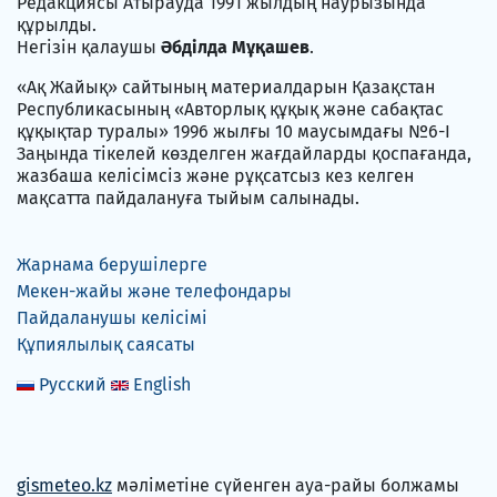
Редакциясы Атырауда 1991 жылдың наурызында
құрылды.
Негізін қалаушы
Әбділда Мұқашев
.
«Ақ Жайық» сайтының материалдарын Қазақстан
Республикасының «Авторлық құқық және сабақтас
құқықтар туралы» 1996 жылғы 10 маусымдағы №6-I
Заңында тікелей көзделген жағдайларды қоспағанда,
жазбаша келісімсіз және рұқсатсыз кез келген
мақсатта пайдалануға тыйым салынады.
Жарнама берушілерге
Мекен-жайы және телефондары
Пайдаланушы келісімі
Құпиялылық саясаты
Русский
English
gismeteo.kz
мәліметіне сүйенген ауа-райы болжамы