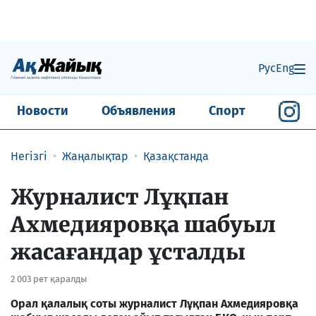
Рус
Eng
Новости
Объявления
Спорт
Негізгі
Жаңалықтар
Қазақстанда
Журналист Лұқпан
Ахмедияровқа шабуыл
жасағандар ұсталды
2 003 рет қаралды
Орал қалалық соты журналист Лұқпан Ахмедияровқа