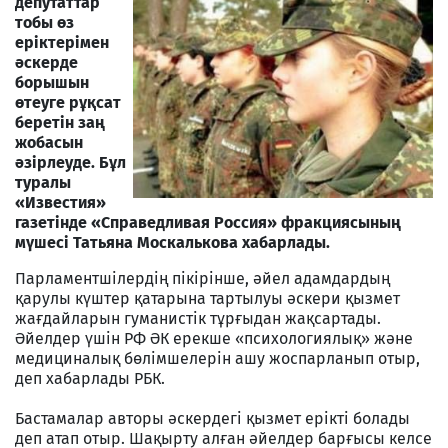
депутаттар
тобы өз
еріктерімен
әскерде
борышын
өтеуге рұқсат
беретін заң
жобасын
әзірлеуде. Бұл
туралы
«Известия»
газетінде «Справедливая Россия» фракциясының
мүшесі Татьяна Москалькова хабарлады.
Парламентшілердің пікірінше, әйел адамдардың
қарулы күштер қатарына тартылуы әскери қызмет
жағдайларын гуманистік тұрғыдан жақсартады.
Әйелдер үшін РФ ӘК ерекше «психологиялық» және
медициналық бөлімшелерін ашу жоспарланып отыр,
деп хабарлады РБК.
Бастамалар авторы әскердегі қызмет ерікті болады
деп атап отыр. Шақырту алған әйелдер барғысы келсе