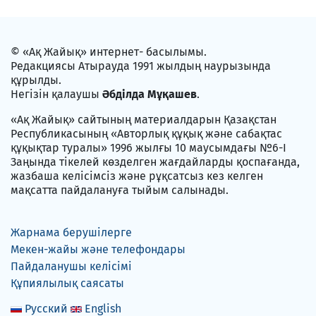
© «Ақ Жайық» интернет- басылымы.
Редакциясы Атырауда 1991 жылдың наурызында
құрылды.
Негізін қалаушы
Әбділда Мұқашев
.
«Ақ Жайық» сайтының материалдарын Қазақстан
Республикасының «Авторлық құқық және сабақтас
құқықтар туралы» 1996 жылғы 10 маусымдағы №6-I
Заңында тікелей көзделген жағдайларды қоспағанда,
жазбаша келісімсіз және рұқсатсыз кез келген
мақсатта пайдалануға тыйым салынады.
Жарнама берушілерге
Мекен-жайы және телефондары
Пайдаланушы келісімі
Құпиялылық саясаты
Русский
English