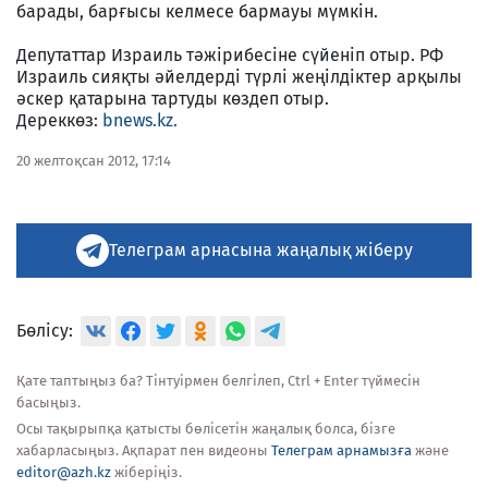
барады, барғысы келмесе бармауы мүмкін.
Депутаттар Израиль тәжірибесіне сүйеніп отыр. РФ
Израиль сияқты әйелдерді түрлі жеңілдіктер арқылы
әскер қатарына тартуды көздеп отыр.
Дереккөз:
bnews.kz.
20 желтоқсан 2012, 17:14
Телеграм арнасына жаңалық жіберу
Бөлісу:
Қате таптыңыз ба? Тінтуірмен белгілеп, Ctrl + Enter түймесін
басыңыз.
Осы тақырыпқа қатысты бөлісетін жаңалық болса, бізге
хабарласыңыз. Ақпарат пен видеоны
Телеграм арнамызға
және
editor@azh.kz
жіберіңіз.