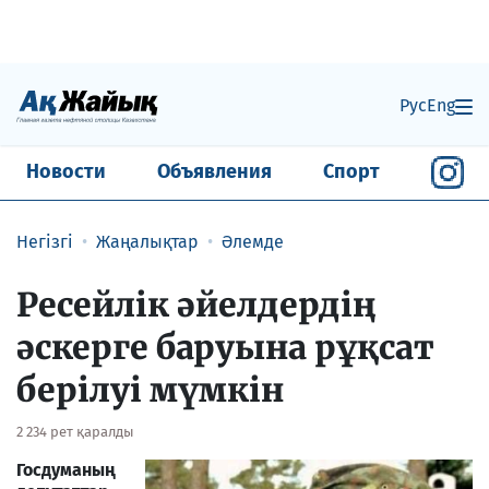
Рус
Eng
Новости
Объявления
Спорт
Негізгі
Жаңалықтар
Әлемде
Ресейлік әйелдердің
әскерге баруына рұқсат
берілуі мүмкін
2 234 рет қаралды
Госдуманың