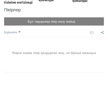
Пікірлер
Бұл тақырыпқа пікір жазу жабық
Бұрынғы
Әзірге ешкім пікір қалдырған жоқ, сіз бірінші жазыңыз