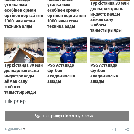
Пікірлер
Бұл тақырыпқа пікір жазу жабық
Бұрынғы