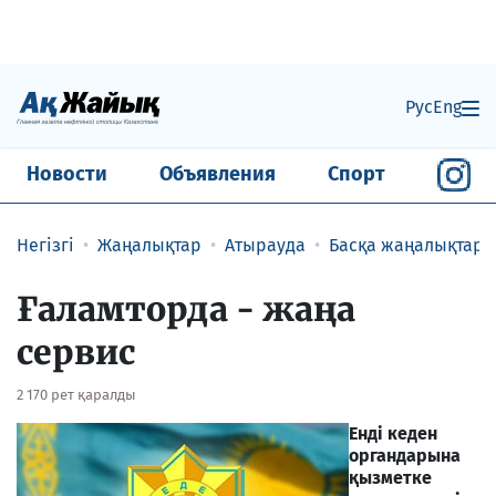
Рус
Eng
Новости
Объявления
Спорт
Негізгі
Жаңалықтар
Атырауда
Басқа жаңалықтар
Ғаламторда - жаңа
сервис
2 170 рет қаралды
Енді кеден
органдарына
қызметке