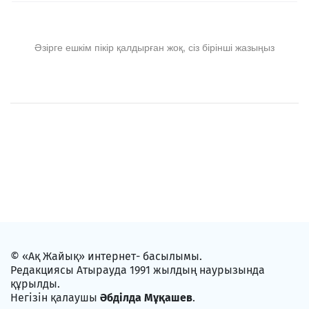
Әзірге ешкім пікір қалдырған жоқ, сіз бірінші жазыңыз
© «Ақ Жайық» интернет- басылымы.
Редакциясы Атырауда 1991 жылдың наурызында
құрылды.
Негізін қалаушы
Әбділда Мұқашев
.