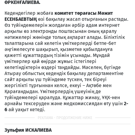
ӨРКЕНҒАЛИЕВА.
Кедендегілер жобаға
комитет төрағасы Мәжит
ЕСЕНБАЕВТЫҢ
өзі бақылау жасап отырғанын растады.
Өз түйіндемелерін жолдаған әрбір адам интернет
арқылы өз электронды поштасынан оның қаралу
нәтижелері жөнінде толық ақпарат алады. Біліктілік
талаптарына сай келетін үміткерлерді бетпе-бет
әңгімелесуге шақырып, қызметке қабылдануға
қажетті құжаттардың тізімін ұсынады. Мұндай
үміткерлер қай өңірде жұмыс істегілері
келетіндіктерін өздері таңдайды. Мәселен, бүгінде
Атырау облыстық кедендік бақылау департаментіне
сайт арқылы үш түйіндеме түскен, тек біреуі
жергілікті тұрғыннан келсе, екеуі – Ақтөбе мен
Қарағандыдан. Үміткерлердің үшеуінің де
түйіндемелері қаралуда. Құжаттар жинау, ҰҚК-нен
арнайы тексеруден және медкомиссиядан өту үшін
2-
6
ай уақыт кетеді.
Зульфия ИСКАЛИЕВА