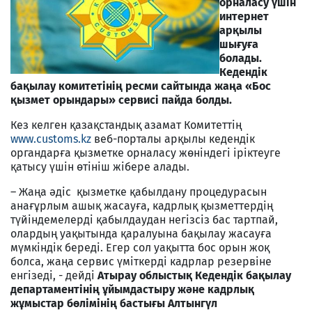
орналасу үшін
интернет
арқылы
шығуға
болады.
Кедендік
бақылау комитетінің ресми сайтында жаңа «Бос
қызмет орындары» сервисі пайда болды.
Кез келген қазақстандық азамат Комитеттің
www.customs.kz
веб-порталы арқылы кедендік
органдарға қызметке орналасу жөніндегі іріктеуге
қатысу үшін өтініш жібере алады.
– Жаңа әдіс қызметке қабылдану процедурасын
анағұрлым ашық жасауға, кадрлық қызметтердің
түйіндемелерді қабылдаудан негізсіз бас тартпай,
олардың уақытында қаралуына бақылау жасауға
мүмкіндік береді. Егер сол уақытта бос орын жоқ
болса, жаңа сервис үміткерді кадрлар резервіне
енгізеді, - дейді
Атырау облыстық Кедендік бақылау
департаментінің ұйымдастыру және кадрлық
жұмыстар бөлімінің бастығы Алтынгүл