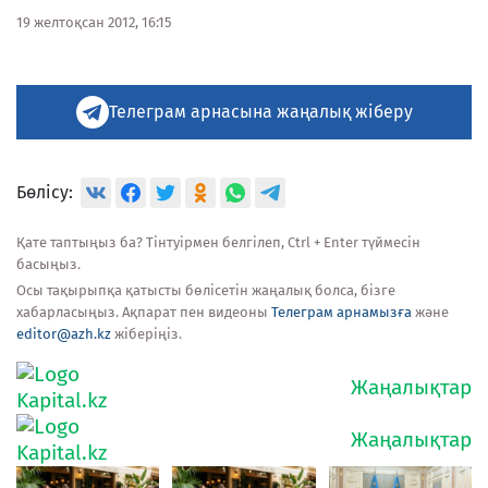
19 желтоқсан 2012, 16:15
Телеграм арнасына жаңалық жіберу
Бөлісу:
Қате таптыңыз ба? Тінтуірмен белгілеп, Ctrl + Enter түймесін
басыңыз.
Осы тақырыпқа қатысты бөлісетін жаңалық болса, бізге
хабарласыңыз. Ақпарат пен видеоны
Телеграм арнамызға
және
editor@azh.kz
жіберіңіз.