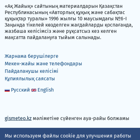
«Ақ Жайық» сайтының материалдарын Қазақстан
Республикасының «Авторлық құқық және сабақтас
құқықтар туралы» 1996 жылғы 10 маусымдағы №6-I
Заңында тікелей көзделген жағдайларды қоспағанда,
жазбаша келісімсіз және рұқсатсыз кез келген
мақсатта пайдалануға тыйым салынады.
Жарнама берушілерге
Мекен-жайы және телефондары
Пайдаланушы келісімі
Құпиялылық саясаты
Русский
English
gismeteo.kz
мәліметіне сүйенген ауа-райы болжамы
Мы используем файлы cookie для улучшения работы