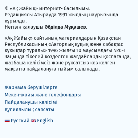
© «Ақ Жайық» интернет- басылымы.
Редакциясы Атырауда 1991 жылдың наурызында
құрылды.
Негізін қалаушы
Әбділда Мұқашев
.
«Ақ Жайық» сайтының материалдарын Қазақстан
Республикасының «Авторлық құқық және сабақтас
құқықтар туралы» 1996 жылғы 10 маусымдағы №6-I
Заңында тікелей көзделген жағдайларды қоспағанда,
жазбаша келісімсіз және рұқсатсыз кез келген
мақсатта пайдалануға тыйым салынады.
Жарнама берушілерге
Мекен-жайы және телефондары
Пайдаланушы келісімі
Құпиялылық саясаты
Русский
English