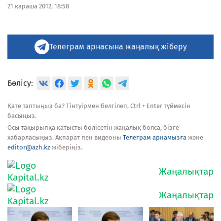
21 қараша 2012, 18:58
Телеграм арнасына жаңалық жіберу
Бөлісу:
Қате таптыңыз ба? Тінтуірмен белгілеп, Ctrl + Enter түймесін
басыңыз.
Осы тақырыпқа қатысты бөлісетін жаңалық болса, бізге
хабарласыңыз. Ақпарат пен видеоны
Телеграм арнамызға
және
editor@azh.kz
жіберіңіз.