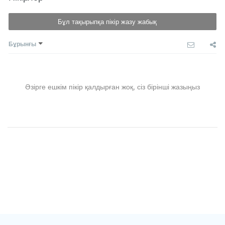
Бұл тақырыпқа пікір жазу жабық
Бұрынғы
Әзірге ешкім пікір қалдырған жоқ, сіз бірінші жазыңыз