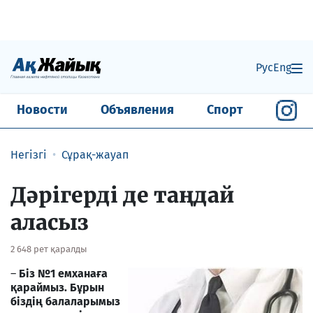
Рус
Eng
Новости
Объявления
Спорт
Негізгі
Сұрақ-жауап
Дәрігерді де таңдай
аласыз
2 648 рет қаралды
–
Біз №1 емханаға
қараймыз. Бұрын
біздің балаларымыз