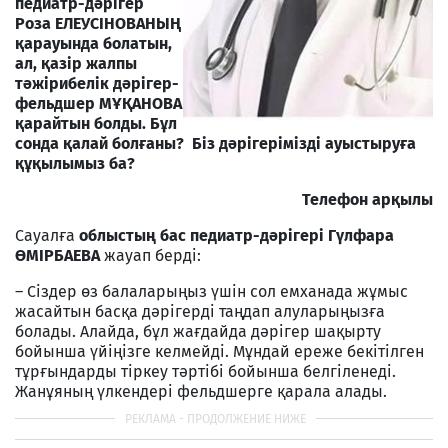
педиатр-дәрігер
Роза ЕЛЕУСІНОВАНЫҢ
қарауында болатын,
ал, қазір жалпы
тәжірибелік дәрігер-
фельдшер МҰҚАНОВА
қарайтын болды. Бұл
сонда қалай болғаны? Біз дәрігерімізді ауыстыруға
құқылымыз ба?
Телефон арқылы
Сауалға
облыстың бас педиатр-дәрігері Гүлфара
ӨМІРБАЕВА
жауап берді:
– Сіздер өз балаларыңыз үшін сол емханада жұмыс
жасайтын басқа дәрігерді таңдап алуларыңызға
болады. Алайда, бұл жағдайда дәрігер шақырту
бойынша үйіңізге келмейді. Мұндай ереже бекітілген
тұрғындарды тіркеу тәртібі бойынша белгіленеді.
Жанұяның үлкендері фельдшерге қарала алады.