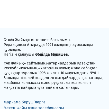
© «Ақ Жайық» интернет- басылымы.
Редакциясы Атырауда 1991 жылдың наурызында
құрылды.
Негізін қалаушы
Әбділда Мұқашев
.
«Ақ Жайық» сайтының материалдарын Қазақстан
Республикасының «Авторлық құқық және сабақтас
құқықтар туралы» 1996 жылғы 10 маусымдағы №6-I
Заңында тікелей көзделген жағдайларды қоспағанда,
жазбаша келісімсіз және рұқсатсыз кез келген
мақсатта пайдалануға тыйым салынады.
Жарнама берушілерге
Мекен-жайы және телефондары