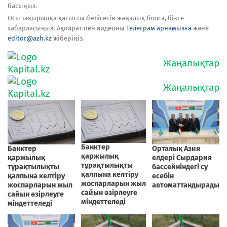
басыңыз.
Осы тақырыпқа қатысты бөлісетін жаңалық болса, бізге
хабарласыңыз. Ақпарат пен видеоны
Телеграм арнамызға
және
editor@azh.kz
жіберіңіз.