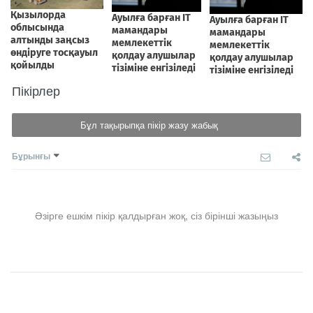
Пікірлер
Бұл тақырыпқа пікір жазу жабық
Бұрынғы
Әзірге ешкім пікір қалдырған жоқ, сіз бірінші жазыңыз