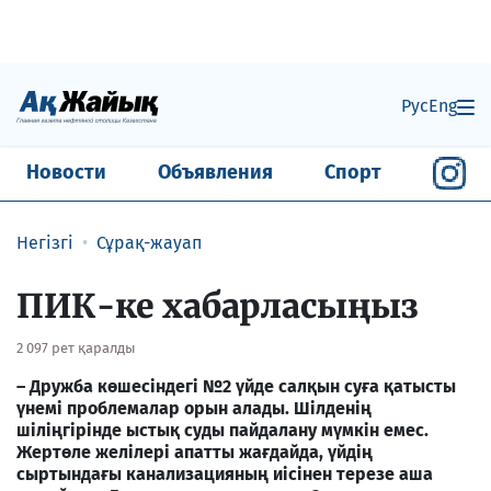
Рус
Eng
Новости
Объявления
Спорт
Негізгі
Сұрақ-жауап
ПИК-ке хабарласыңыз
2 097 рет қаралды
– Дружба көшесіндегі №2 үйде салқын суға қатысты
үнемі проблемалар орын алады. Шілденің
шіліңгірінде ыстық суды пайдалану мүмкін емес.
Жертөле желілері апатты жағдайда, үйдің
сыртындағы канализацияның иісінен терезе аша