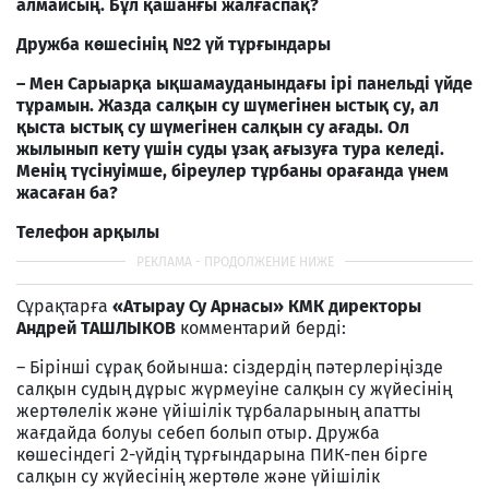
алмайсың. Бұл қашанғы жалғаспақ?
Дружба көшесінің №2 үй тұрғындары
– Мен Сарыарқа ықшамауданындағы ірі панельді үйде
тұрамын. Жазда салқын су шүмегінен ыстық су, ал
қыста ыстық су шүмегінен салқын су ағады. Ол
жылынып кету үшін суды ұзақ ағызуға тура келеді.
Менің түсінуімше, біреулер тұрбаны орағанда үнем
жасаған ба?
Телефон арқылы
Сұрақтарға
«Атырау Су Арнасы» КМК директоры
Андрей ТАШЛЫКОВ
комментарий берді:
– Бірінші сұрақ бойынша: сіздердің пәтерлеріңізде
салқын судың дұрыс жүрмеуіне салқын су жүйесінің
жертөлелік және үйішілік тұрбаларының апатты
жағдайда болуы себеп болып отыр. Дружба
көшесіндегі 2-үйдің тұрғындарына ПИК-пен бірге
салқын су жүйесінің жертөле және үйішілік