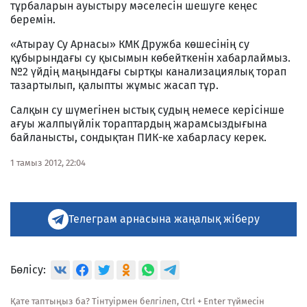
тұрбаларын ауыстыру мәселесін шешуге кеңес
беремін.
«Атырау Су Арнасы» КМК Дружба көшесінің су
құбырындағы су қысымын көбейткенін хабарлаймыз.
№2 үйдің маңындағы сыртқы канализациялық торап
тазартылып, қалыпты жұмыс жасап тұр.
Салқын су шүмегінен ыстық судың немесе керісінше
ағуы жалпыүйлік тораптардың жарамсыздығына
байланысты, сондықтан ПИК-ке хабарласу керек.
1 тамыз 2012, 22:04
Телеграм арнасына жаңалық жіберу
Бөлісу:
Қате таптыңыз ба? Тінтуірмен белгілеп, Ctrl + Enter түймесін