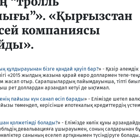
ң “тролль
ығы”». «Қырғызстан
есей компаниясы
йды».
ң құлдырауынан бізге қандай қауіп бар?
» - Қазір әлемдік
гі «2015 жылдың жазына қарай евро доллармен тепе-теңд
ам жасап отыр. Сарапшылардың пайымдауынша, тіпті биы
ғыш рет доллардан арзандап кетуі де ықтимал.
енің пайызы күн санап өсіп барады
» - Елімізде шетел ва
айызы төмендеп, керісінше ипотекалық кредиттердің үст
ашан қолжетімді болады?
» - Елімізде көлік құны арзандайд
рубльдің девальвацияға ұшырауымен, соның салдарынан б
токөліктер санының еселеп артқанымен түсіндіруге болады.