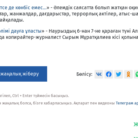
йтсе де көнбіс емес…
» - Әлемдік саясатта болып жатқан оқи
стар, жанжалдар, дағдарыстар, террорлық актілер, атыс-ш
байқалады.
лімі дауға ұласты
» - Наурыздың 6-нан 7-не қараған түні А
 копирайтер-журналист Сырым Мұратқалиев кісі қолынан
 жаңалық жіберу
Бөлісу:
ілеп, Ctrl + Enter түймесін басыңыз.
н жаңалық болса, бізге хабарласыңыз. Ақпарат пен видеоны
Телеграм а