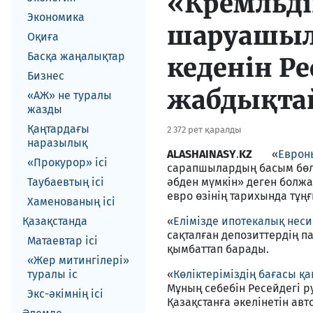
«Кремльді
Экономика
шаруашыл
Оқиға
Басқа жаңалықтар
кеденін Р
Бизнес
жабдықта
«АЖ» не туралы
жазды
Қаңтардағы
2 372 рет қаралды
наразылық
ALASHAINASY
.
KZ
«
Евроны
«Прокурор» ісі
сарапшылардың басым бөлі
Таубаевтың ісі
әбден мүмкін» деген болж
евро өзінің тарихында тұң
Хаменованың ісі
Қазақстанда
«
Елімізде ипотекалық неси
сақталған депозиттердің п
Матаевтар ici
қымбаттап барады.
«Жер митингілері»
туралы іс
«
Көліктеріміздің бағасы қ
Мұның себебін Ресейдегі 
Экс-әкiмнiң iсi
Қазақстанға әкелінетін ав