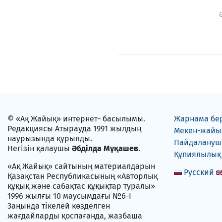
© «Ақ Жайық» интернет- басылымы.
Жарнама бе
Редакциясы Атырауда 1991 жылдың
Мекен-жайы
наурызында құрылды.
Пайдаланушы
Негізін қалаушы
Әбділда Мұқашев
.
Құпиялылық
«Ақ Жайық» сайтының материалдарын
Русский
Қазақстан Республикасының «Авторлық
құқық және сабақтас құқықтар туралы»
1996 жылғы 10 маусымдағы №6-I
Заңында тікелей көзделген
жағдайларды қоспағанда, жазбаша