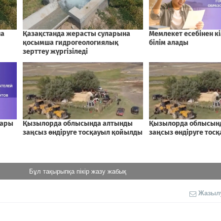
Бұл тақырыпқа пікір жазу жабық
Жазыл