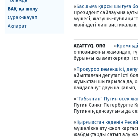
Әлемде
«
Басшыға қарсы шығуға бо
БАҚ-қа шолу
Президент сайлауына қатыс
Сұрақ-жауап
мүшесі, жазушы-публицист 
жөніндегі лингвистикалық 
Ақпарат
AZATTYQ. ORG
«
Кремльд
оппозицияны жамандап, түр
бұрынғы қызметкерлері і
«
Прокурор көмекшісі, депу
айыпталған депутат істі б
жұмыстан шығарылса да, ол
пайдалану” дауына қалып, 
«
”Табылған” Путин өсек жа
Путин Санкт-Петербургте Қ
Путиннің денсаулығы да сө
«
Қырғызстан кеденін Ресе
мүшелікке өту «жол картас
жабдықтарды сатып алу жә