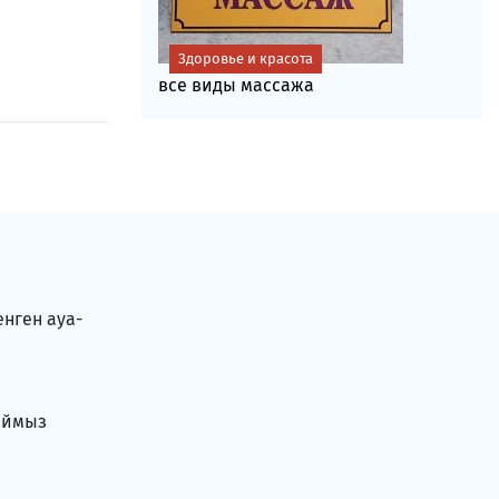
Здоровье и красота
все виды массажа
енген ауа-
аймыз