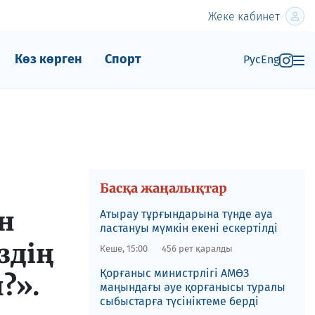
Жеке кабинет
Көз көрген
Спорт
Рус
Eng
Басқа жаңалықтар
н
Атырау тұрғындарына түнде ауа
ластануы мүмкін екені ескертілді
здің
Кеше, 15:00
456 рет қаралды
Қорғаныс министрлігі АМӨЗ
?».
маңындағы әуе қорғанысы туралы
сыбыстарға түсініктеме берді