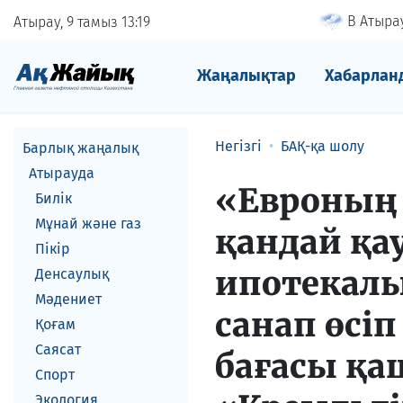
В Атырау
Атырау, 9 тамыз
13
19
Жаңалықтар
Хабарлан
Негізгі
БАҚ-қа шолу
Барлық жаңалық
Атырауда
«Евроның 
Билік
Мұнай және газ
қандай қау
Пікір
ипотекалы
Денсаулық
Мәдениет
санап өсіп
Қоғам
Саясат
бағасы қа
Спорт
Экология