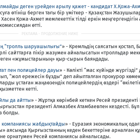
лмайды деген үрейден арылу қажет - кандидат Х.Қожа-Ах
уға өтініш берген тағы бір үміткер - Қазақстан Жазушыл
Хасен Қожа-Ахмет мемлекеттік тілді еркін меңгергендігін
комиссиядан өтті.
ің “тролль шаруашылығы”
» - Кремльдің саясатын қостап, 
лі сайттарға пікір жазумен айналысатын «тролльдар мек
стеген «жұмыстарының» қыр-сырын баяндады.
тат пен полицейлер дауы
» - Көлікті “мас күйінде жүргізді”
олып, “жол ережесін бұзды” деп айыпталған прокурор көмек
арды ұстаған жаңаөзендік полицейлердің өздері “өкілеті
қызметтен кетті.
йлы да айтты
» - Жұртқа көрінбей кеткен Ресей президент
ырғызстан президенті Алмазбек Атамбаевпен кездесті. Бұл
з болды.
й компаниясы жабдықтайды
» - Еуразия экономикалық ода
ы» аясында Қырғызстанның кеден бекеттеріне арналған қ
не орнатумен Ресей компаниясы айналысады.