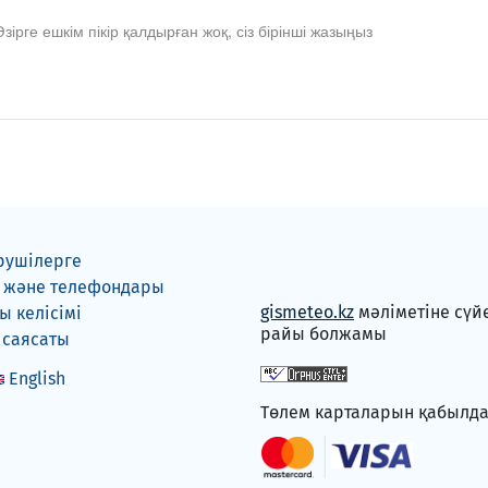
Әзірге ешкім пікір қалдырған жоқ, сіз бірінші жазыңыз
рушілерге
 және телефондары
gismeteo.kz
мәліметіне сүй
 келісімі
райы болжамы
 саясаты
English
Төлем карталарын қабылд