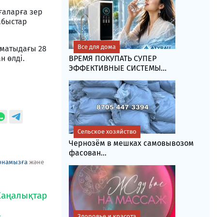
ғаларға зер
абыстар
Все для дома
лматыдағы 28
 өлді.
ВРЕМЯ ПОКУПАТЬ СУПЕР
ЭФФЕКТИВНЫЕ СИСТЕМЫ...
Сельское хозяйство
Чернозём в мешках самовывозом
фасoван...
рнамызға
және
Здоровье и красота