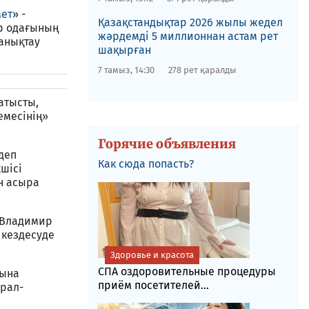
мет
» -
Қазақстандықтар 2026 жылы жедел
ар одағының
жәрдемді 5 миллионнан астам рет
 анықтау
шақырған
7 тамыз, 14:30
278 рет қаралды
Батысты,
емесінің»
Горячие объявления
 деп
Как сюда попасть?
шісі
н асыра
і Владимир
 кездесуде
Здоровье и красота
СПА оздоровительные процедуры
ғына
приём посетителей...
ұрал-