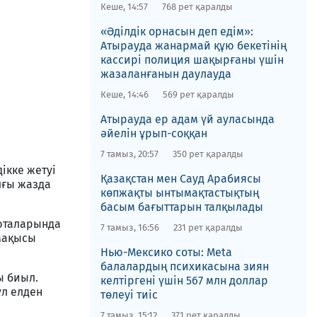
Кеше, 14:57
768 рет қаралды
«Әділдік орнасын деп едім»:
Атырауда жанармай құю бекетінің
кассирі полиция шақырғаны үшін
жазаланғанын даулауда
Кеше, 14:46
569 рет қаралды
Атырауда ер адам үй ауласында
әйелін ұрып-соққан
7 тамыз, 20:57
350 рет қаралды
ікке жетуі
Қазақстан мен Сауд Арабиясы
лғы жазда
көпжақты ынтымақтастықтың
басым бағыттарын талқылады
люталарында
7 тамыз, 16:56
231 рет қаралды
емақысы
Нью-Мексико соты​: Meta
балалардың психикасына зиян
ы биыл.
келтіргені үшін 567 млн доллар
ұл елден
төлеуі тиіс
7 тамыз, 15:12
371 рет қаралды