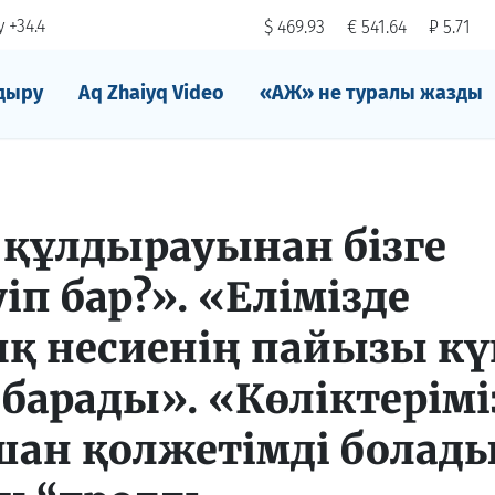
 +34.4
$ 469.93
€ 541.64
₽ 5.71
дыру
Aq Zhaiyq Video
«АЖ» не туралы жазды
құлдырауынан бізге
іп бар?». «Елімізде
қ несиенің пайызы кү
 барады». «Көліктерімі
шан қолжетімді болады