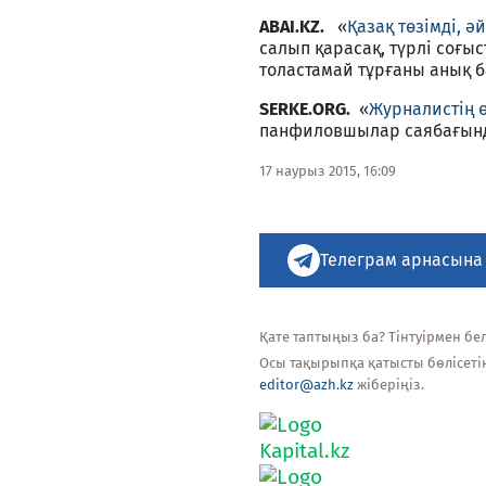
ABAI.KZ.
«
Қазақ төзімді, ә
салып қарасақ, түрлі соғы
толастамай тұрғаны анық 
SERKE.ORG.
«
Журналистің ө
панфиловшылар саябағында
17 наурыз 2015, 16:09
Телеграм арнасына
Қате таптыңыз ба? Тінтуірмен белг
Осы тақырыпқа қатысты бөлісеті
editor@azh.kz
жіберіңіз.