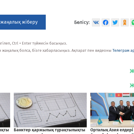
 жаңалық жіберу
Бөлісу:
ілеп, Ctrl + Enter түймесін басыңыз.
н жаңалық болса, бізге хабарласыңыз. Ақпарат пен видеоны
Телеграм а