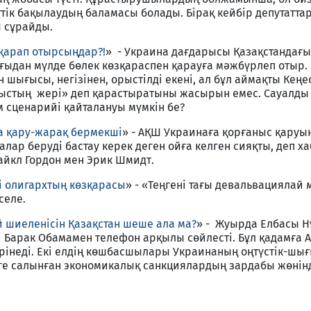
тік бақылаудың баламасы болады. Бірақ кейбір депутатта
ы сұрайды.
 қарап отырсыңдар?!
» - Украина дағдарысы Қазақстандағ
ыдан мүлде бөлек көзқараспен қарауға мәжбүрлеп отыр.
н шығысы, негізінен, орыстілді екені, ал бұл аймақты Кеңес
ыстың жері» деп қарастыратыны жасырын емес. Сауалды 
 сценарийі қайталануы мүмкін бе?
а қару-жарақ бермекші
» - АҚШ Украинаға қорғаныс қаруын
талар беруді бастау керек деген ойға келген сияқты, деп 
Майкл Гордон мен Эрик Шмидт.
і олигархтың көзқарасы
» - «Теңгені тағы девальвациялай 
селе.
й шиеленісін Қазақстан шеше ала ма?
» - Жуырда Елбасы Н
 Барак Обамамен телефон арқылы сөйлесті. Бұл қадамға 
рінеді. Екі елдің көшбасшылары Украинаның оңтүстік-шы
ге салынған экономикалық санкциялардың зардабы жөнінд