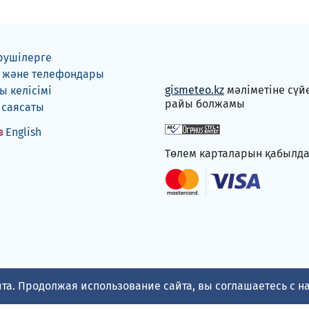
рушілерге
 және телефондары
gismeteo.kz
мәліметіне сүй
 келісімі
райы болжамы
 саясаты
English
Төлем карталарын қабылд
та. Продолжая использование сайта, вы соглашаетесь с 