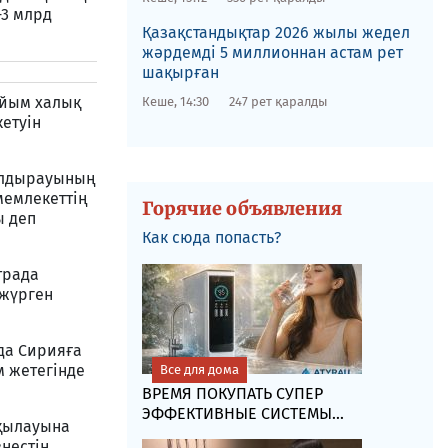
-3 млрд
Қазақстандықтар 2026 жылы жедел
жәрдемді 5 миллионнан астам рет
шақырған
айым халық
Кеше, 14:30
247 рет қаралды
кетуін
құлдырауының
мемлекеттің
Горячие объявления
ы деп
Как сюда попасть?
страда
 жүрген
нда Сирияға
м жетегінде
Все для дома
ВРЕМЯ ПОКУПАТЬ СУПЕР
ЭФФЕКТИВНЫЕ СИСТЕМЫ...
лқылауына
нестің