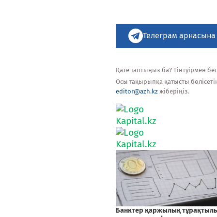
Телеграм арнасына
Қате таптыңыз ба? Тінтуірмен белг
Осы тақырыпқа қатысты бөлісеті
editor@azh.kz
жіберіңіз.