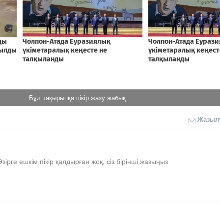
Бұл тақырыпқа пікір жазу жабық
Жазыл
Әзірге ешкім пікір қалдырған жоқ, сіз бірінші жазыңыз