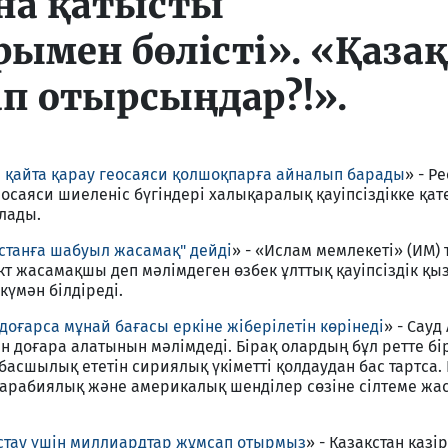
на қатысты
ымен бөлісті». «Қазақ
ап отырсыңдар?!».
 қайта қарау геосаяси қолшоқпарға айналып барады
» - Р
осаяси шиеленіс бүгіндері халықаралық қауіпсіздікке қат
лады.
кстанға шабуыл жасамақ" дейді
» - «Ислам мемлекеті» (ИМ)
т жасамақшы деп мәлімдеген өзбек ұлттық қауіпсіздік қыз
күмән білдіреді.
оғарса мұнай бағасы еркіне жіберілетін көрінеді
» - Сау
н доғара алатынын мәлімдеді. Бірақ олардың бұл ретте бі
 басшылық ететін сириялық үкіметті қолдаудан бас тартса.
 арабиялық және америкалық шенділер сөзіне сілтеме жа
ұстау үшін миллиардтар жұмсап отырмыз
» - Қазақстан қазі