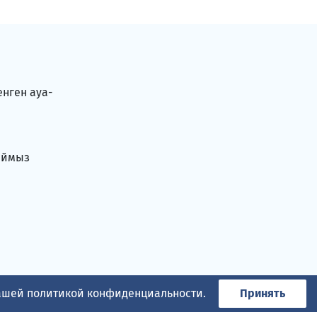
енген ауа-
аймыз
нашей
политикой конфиденциальности
.
Принять