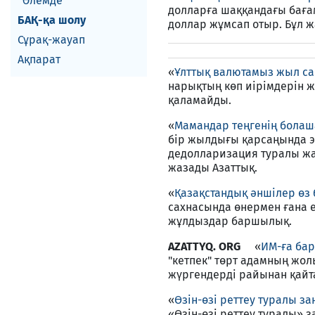
Әлемде
долларға шаққандағы бағам
БАҚ-қа шолу
доллар жұмсап отыр. Бұл 
Сұрақ-жауап
Ақпарат
«
Ұлттық валютамыз жыл са
нарықтың көп иірімдерін ж
қаламайды.
«
Мамандар теңгенің болаш
бір жылдығы қарсаңында э
дедолларизация туралы жа
жазады Азаттық.
«
Қазақстандық әншілер өз
сахнасында өнермен ғана е
жұлдыздар баршылық.
AZATTYQ. ORG
«
ИМ-ға бар
"кетпек" төрт адамның жол
жүргендерді райынан қай
«
Өзін-өзі реттеу туралы за
«Өзін-өзі реттеу туралы» 