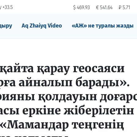
 +33.5
$ 469.93
€ 541.64
₽ 5.71
дыру
Aq Zhaiyq Video
«АЖ» не туралы жазды
қайта қарау геосаяси
ға айналып барады».
рияны қолдауын доғар
асы еркіне жіберілетін
. «Мамандар теңгенің