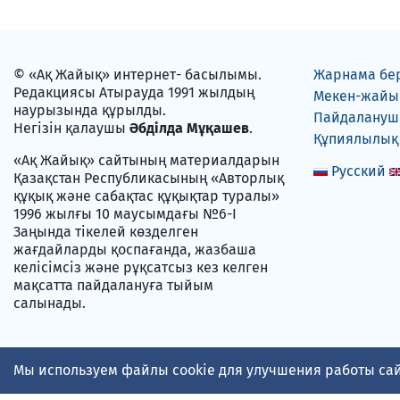
© «Ақ Жайық» интернет- басылымы.
Жарнама бе
Редакциясы Атырауда 1991 жылдың
Мекен-жайы
наурызында құрылды.
Пайдаланушы
Негізін қалаушы
Әбділда Мұқашев
.
Құпиялылық
«Ақ Жайық» сайтының материалдарын
Русский
Қазақстан Республикасының «Авторлық
құқық және сабақтас құқықтар туралы»
1996 жылғы 10 маусымдағы №6-I
Заңында тікелей көзделген
жағдайларды қоспағанда, жазбаша
келісімсіз және рұқсатсыз кез келген
мақсатта пайдалануға тыйым
салынады.
Мы используем файлы cookie для улучшения работы сай