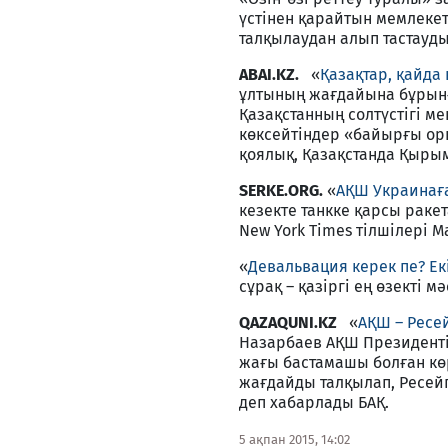
үстінен қарайтын мемлекет
талқылаудан алып тастауд
ABAI.KZ.
«
Қазақтар, қайда
ұлтының жағдайына бұрынғ
Қазақстанның солтүстігі ме
көксейтіндер «байырғы ор
қоялық, Қазақстанда Қырым
SERKE.ORG.
«
АҚШ Украинағ
кезекте танкке қарсы раке
New York Times тілшілері 
«
Девальвация керек пе? Ек
сұрақ – қазіргі ең өзекті мә
QAZAQUNI.KZ
«
АҚШ – Ресе
Назарбаев АҚШ Президенті
жағы бастамашы болған кө
жағдайды талқылап, Ресей
деп хабарлады БАҚ.
5 ақпан 2015, 14:02