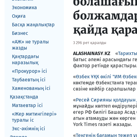
болашағы
Экономика
болжамдар
Оқиға
Басқа жаңалықтар
қайда қар
Бизнес
«АЖ» не туралы
3 296 рет қаралды
жазды
ALASHAINASY
.
KZ
«
Тарихты
Қаңтардағы
Батыс әлемі арасындағы ге
наразылық
фактор ретінде қарастыры
«Прокурор» ісі
«
Өзбек ҰҚК өкілі "ИМ Өзбе
Таубаевтың ісі
көктемде Өзбекстанға терак
Хаменованың ісі
сөзіне кейбір сарапшылар 
Қазақстанда
«
Ресей Сирияны қолдауын д
Матаевтар ici
мұнайды көптеп өндірулері
егер РФ билігі Башар Асад
«Жер митингілері»
атын атамауды жөн көрген
туралы іс
York Times газеті жазады.
Экс-әкiмнiң iсi
«
Теңгенің бағамын тежеп 