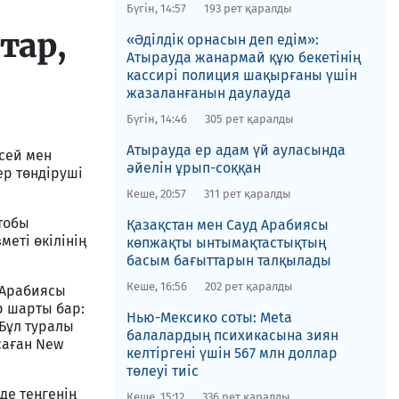
Бүгін, 14:57
193 рет қаралды
тар,
«Әділдік орнасын деп едім»:
Атырауда жанармай құю бекетінің
кассирі полиция шақырғаны үшін
жазаланғанын даулауда
Бүгін, 14:46
305 рет қаралды
Атырауда ер адам үй ауласында
есей мен
әйелін ұрып-соққан
ер төндіруші
Кеше, 20:57
311 рет қаралды
 тобы
Қазақстан мен Сауд Арабиясы
меті өкілінің
көпжақты ынтымақтастықтың
басым бағыттарын талқылады
Кеше, 16:56
202 рет қаралды
д Арабиясы
р шарты бар:
Нью-Мексико соты​: Meta
 Бұл туралы
балалардың психикасына зиян
саған New
келтіргені үшін 567 млн доллар
төлеуі тиіс
рде теңгенің
Кеше, 15:12
336 рет қаралды