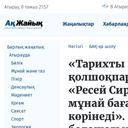
В Атырау
Атырау, 8 тамыз
21
57
Жаңалықтар
Хабарлан
Негізгі
БАҚ-қа шолу
Барлық жаңалық
Атырауда
«Тарихты 
Билік
Мұнай және газ
қолшоқпар
Пікір
«Ресей Си
Денсаулық
Мәдениет
мұнай бағ
Қоғам
Саясат
көрінеді»
Спорт
Экология