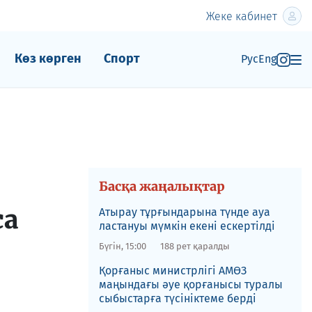
Жеке кабинет
Көз көрген
Спорт
Рус
Eng
Басқа жаңалықтар
са
Атырау тұрғындарына түнде ауа
ластануы мүмкін екені ескертілді
Бүгін, 15:00
188 рет қаралды
Қорғаныс министрлігі АМӨЗ
маңындағы әуе қорғанысы туралы
сыбыстарға түсініктеме берді