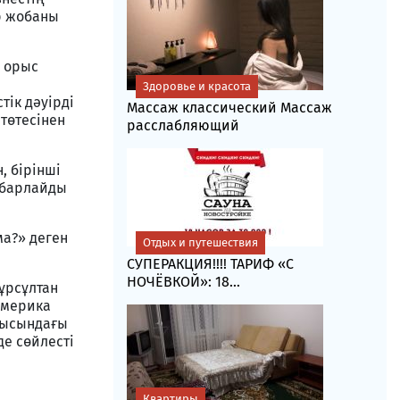
р жобаны
ы орыс
Здоровье и красота
тік дәуірді
Массаж классический Массаж
төтесінен
расслабляющий
, бірінші
хабарлайды
ма?» деген
Отдых и путешествия
СУПЕРАКЦИЯ!!!! ТАРИФ «C
НОЧЁВКОЙ»: 18...
ұрсұлтан
Америка
ғысындағы
е сөйлесті
Квартиры