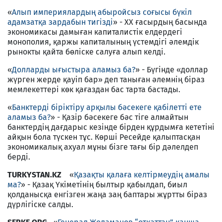
«
Алып империялардың абыройсыз соғысы бүкіл
адамзатқа зардабын тигізді
» - ХХ ғасырдың басында
экономикасы дамыған капиталистік елдердегі
монополия, қаржы капиталының үстемдігі әлемдік
рынокты қайта бөліске салуға алып келді.
«
Долларды ығыстыра аламыз ба?
» - Бүгінде «доллар
жүрген жерде қауіп бар» деп таныған әлемнің біраз
мемлекеттері көк қағаздан бас тарта бастады.
«
Банктерді біріктіру арқылы бәсекеге қабілетті ете
аламыз ба?
» - Қазір бәсекеге бәс тіге алмайтын
банктердің дағдарыс кезінде бірден құрдымға кететіні
айқын бола түскен тұс. Көрші Ресейде қалыптасқан
экономикалық ахуал мұны бізге тағы бір дәлелдеп
берді.
TURKYSTAN.KZ
«
Қазақты қалаға келтірмеудің амалы
ма?
» - Қазақ Үкіметінің былтыр қабылдап, биыл
қолданысқа енгізген жаңа заң баптары жұртты біраз
дүрлігіске салды.