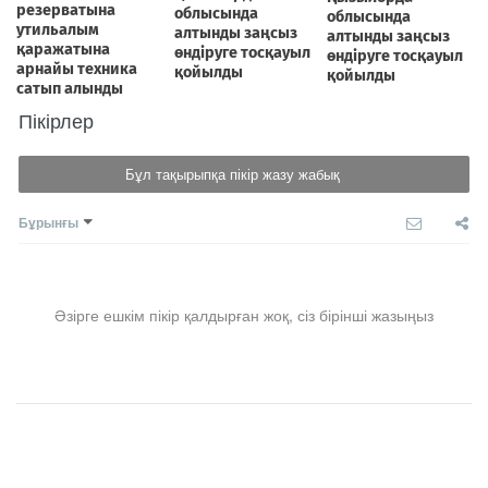
Пікірлер
Бұл тақырыпқа пікір жазу жабық
Бұрынғы
Әзірге ешкім пікір қалдырған жоқ, сіз бірінші жазыңыз