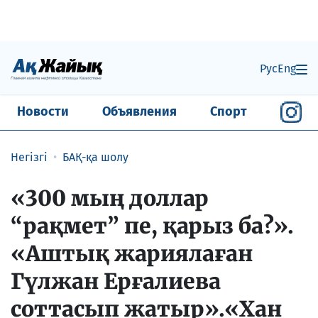
Рус
Eng
Новости
Объявления
Спорт
Негізгі
БАҚ-қа шолу
«300 мың доллар
“рақмет” пе, қарыз ба?».
«Аштық жариялаған
Гүлжан Ерғалиева
соттасып жатыр».«Хан