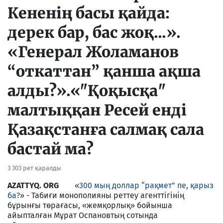
Кененің басы қайда:
дерек бар, бас жоқ...».
«Генерал Жоламанов
“откаттан” қанша ақша
алды?».«"Қоқысқа"
малтыққан Ресей енді
Қазақстанға салмақ сала
бастай ма?
3 303 рет қаралды
AZATTYQ. ORG
«
300 мың доллар “рақмет” пе, қарыз
ба?
» - Табиғи монополияны реттеу агенттігінің
бұрынғы төрағасы, «жемқорлық» бойынша
айыпталған Мұрат Оспановтың сотында