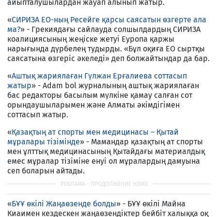
айыпталушылардан жауап алынып жатыр.
«
СИРИЗА ЕО-ның Ресейге қарсы саясатын өзгерте ала
ма?
» - Грекиядағы сайлауда солшылдардың СИРИЗА
коалициясының жеңіске жетуі Еуропа қаржы
нарығында дүрбелең тудырды. «Бұл оқиға ЕО сыртқы
саясатына өзгеріс әкеледі» деп болжайтындар да бар.
«
Аштық жариялаған Гүлжан Ерғалиева соттасып
жатыр
» - Adam bol журналының аштық жариялаған
бас редакторы басылым мүлкіне қамау салған сот
орындаушыларымен және Алматы әкімдігімен
соттасып жатыр.
«
Қазақтың ат спорты мен медицинасы – Қытай
мұралары тізімінде
» - Мамандар қазақтың ат спорты
мен ұлттық медицинасының Қытайдағы материалдық
емес мұралар тізіміне енуі ол мұралардың дамуына
сеп боларын айтады.
«
БҰҰ өкілі Жаңаөзенде болды
» - БҰҰ өкілі Майна
Киаимен кездескен жаңаөзендіктер бейбіт халыққа оқ