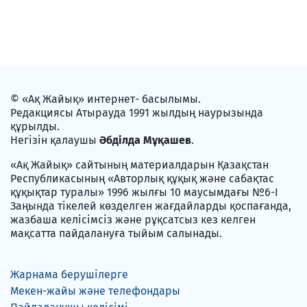
© «Ақ Жайық» интернет- басылымы.
Редакциясы Атырауда 1991 жылдың наурызында
құрылды.
Негізін қалаушы
Әбділда Мұқашев
.
«Ақ Жайық» сайтының материалдарын Қазақстан
Республикасының «Авторлық құқық және сабақтас
құқықтар туралы» 1996 жылғы 10 маусымдағы №6-I
Заңында тікелей көзделген жағдайларды қоспағанда,
жазбаша келісімсіз және рұқсатсыз кез келген
мақсатта пайдалануға тыйым салынады.
Жарнама берушілерге
Мекен-жайы және телефондары