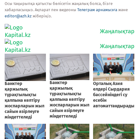
Осы тақырыпқа қатысты бөлісетін жаңалық болса, бізге
хабарласыңыз. Ақпарат пен видеоны
Телеграм арнамызға
және
editor@azh.kz
жіберіңіз.