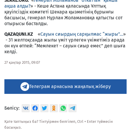
SERKE.ORG.
«
Генерал Жоламанов “откаттан” қанша
ақша алды?
» - Кеше Астана қаласында Ұлттық
қауіпсіздік комитеті Шекара қызметінің бұрынғы
басшысы, генерал Нұрлан Жоламановқа қатысты сот
отырысы басталды.
QAZAQUNI.KZ
«
Сауын сиырдың сарқылмас “жыры”…
»
- 31 желтоқсанда жылы үміт үрлеген үкіметіміз арада
он күн өтпей: “Мемлекет – сауын сиыр емес” деп шыға
келді.
27 қаңтар 2015, 09:07
Телеграм арнасына жаңалық жіберу
Бөлісу:
Қате таптыңыз ба? Тінтуірмен белгілеп, Ctrl + Enter түймесін
басыңыз.