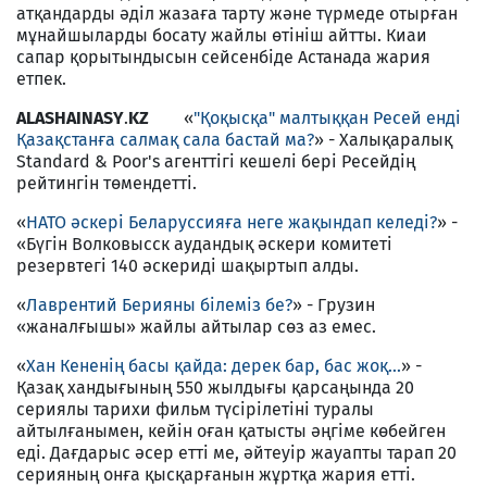
атқандарды әділ жазаға тарту және түрмеде отырған
мұнайшыларды босату жайлы өтініш айтты. Киаи
сапар қорытындысын сейсенбіде Астанада жария
етпек.
ALASHAINASY
.
KZ
«
"Қоқысқа" малтыққан Ресей енді
Қазақстанға салмақ сала бастай ма?
» - Халықаралық
Standard & Poor's агенттігі кешелі бері Ресейдің
рейтингін төмендетті.
«
НАТО әскері Беларуссияға неге жақындап келеді?
» -
«Бүгін Волковысск аудандық әскери комитеті
резервтегі 140 әскериді шақыртып алды.
«
Лаврентий Берияны білеміз бе?
» - Грузин
«жаналғышы» жайлы айтылар сөз аз емес.
«
Хан Кененің басы қайда: дерек бар, бас жоқ...
» -
Қазақ хандығының 550 жылдығы қарсаңында 20
сериялы тарихи фильм түсірілетіні туралы
айтылғанымен, кейін оған қатысты әңгіме көбейген
еді. Дағдарыс әсер етті ме, әйтеуір жауапты тарап 20
серияның онға қысқарғанын жұртқа жария етті.