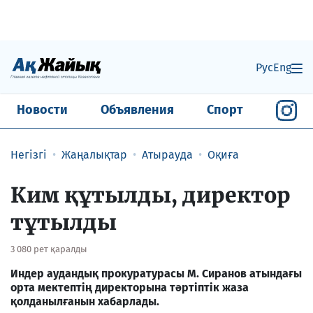
Рус
Eng
Новости
Объявления
Спорт
Негізгі
Жаңалықтар
Атырауда
Оқиға
Ким құтылды, директор
тұтылды
3 080 рет қаралды
Индер аудандық прокуратурасы М. Сиранов атындағы
орта мектептің директорына тәртіптік жаза
қолданылғанын хабарлады.