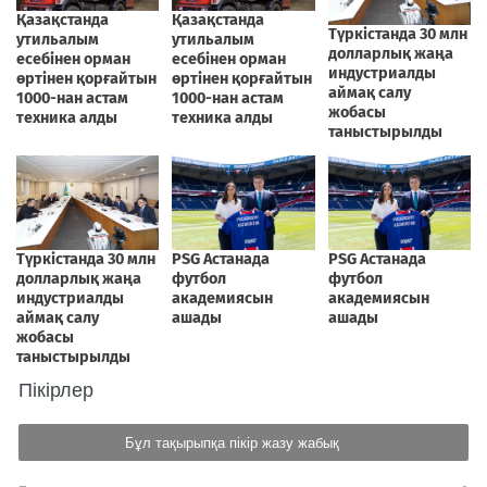
Пікірлер
Бұл тақырыпқа пікір жазу жабық