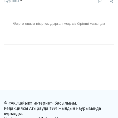
Бұрынғы
Әзірге ешкім пікір қалдырған жоқ, сіз бірінші жазыңыз
© «Ақ Жайық» интернет- басылымы.
Редакциясы Атырауда 1991 жылдың наурызында
құрылды.