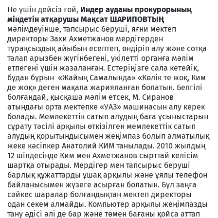
Не үшін дейсіз ғой,
Индер ауданы прокурорының
міндетін атқарушы Мақсат ШАРИПОВТЫҢ
мәлімдеуінше, тапсырыс беруші, яғни мектеп
директоры Захи Ахметжанов мердігерден
тұрақсыздық айыбын есептеп, өндіріп алу және сотқа
талап арызбен жүгінбегені, укілетті органға мәлім
етпегені үшін жазаланған. Естеріңізге сала кетейік,
бұдан бұрын «Жайық Самалында» «Көлік те жоқ, Ким
де жоқ» деген мақала жарияланған болатын. Белгілі
болғандай, қысқаша мәлім етсек, М. Сиранов
атындағы орта мектепке «УАЗ» машинасын алу керек
болады. Мемлекеттік сатып алудың баға ұсыныстарын
сұрату тәсілі арқылы өткізілген мемлекеттік сатып
алудың қорытындысымен жеңімпаз болып алматылық
жеке кәсіпкер Анатолий КИМ танылады. 2010 жылдың
12 шілдесінде Ким мен Ахметжанов сырттай келісім
шартқа отырады. Мердігер мен тапсырыс беруші
барлық құжаттарды ұшақ арқылы және ұялы телефон
байланысымен жүзеге асырған болатын. Бұл заңға
сәйкес шаралар болғандықтан мектеп директоры
одан секем алмайды. Компьютер арқылы жеңімпазды
тану әдісі әлі де бар және төмен бағаны қойса аттап