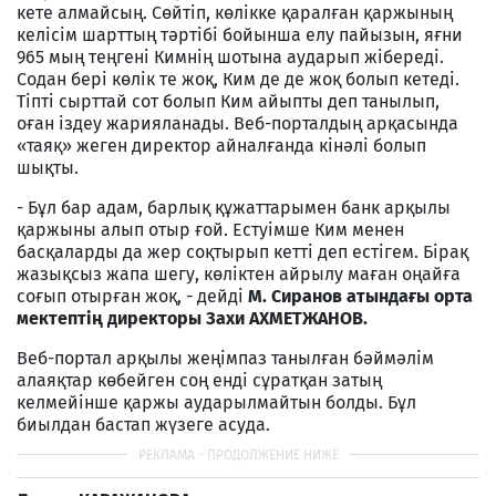
кете алмайсың. Сөйтіп, көлікке қаралған қаржының
келісім шарттың тәртібі бойынша елу пайызын, яғни
965 мың теңгені Кимнің шотына аударып жібереді.
Содан бері көлік те жоқ, Ким де де жоқ болып кетеді.
Тіпті сырттай сот болып Ким айыпты деп танылып,
оған іздеу жарияланады. Веб-порталдың арқасында
«таяқ» жеген директор айналғанда кінәлі болып
шықты.
- Бұл бар адам, барлық құжаттарымен банк арқылы
қаржыны алып отыр ғой. Естуімше Ким менен
басқаларды да жер соқтырып кетті деп естігем. Бірақ
жазықсыз жапа шегу, көліктен айрылу маған оңайға
соғып отырған жоқ, - дейді
М. Сиранов атындағы орта
мектептің директоры Захи АХМЕТЖАНОВ.
Веб-портал арқылы жеңімпаз танылған бәймәлім
алаяқтар көбейген соң енді сұратқан затың
келмейінше қаржы аударылмайтын болды. Бұл
биылдан бастап жүзеге асуда.