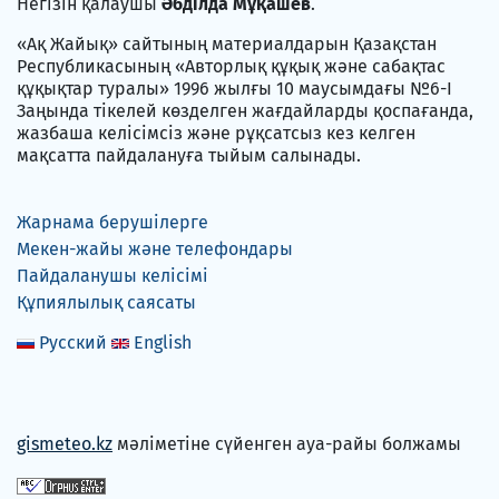
Негізін қалаушы
Әбділда Мұқашев
.
«Ақ Жайық» сайтының материалдарын Қазақстан
Республикасының «Авторлық құқық және сабақтас
құқықтар туралы» 1996 жылғы 10 маусымдағы №6-I
Заңында тікелей көзделген жағдайларды қоспағанда,
жазбаша келісімсіз және рұқсатсыз кез келген
мақсатта пайдалануға тыйым салынады.
Жарнама берушілерге
Мекен-жайы және телефондары
Пайдаланушы келісімі
Құпиялылық саясаты
Русский
English
gismeteo.kz
мәліметіне сүйенген ауа-райы болжамы