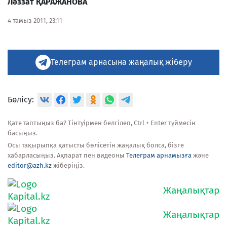
Ләззат ҚАРАЖАНОВА
4 тамыз 2011, 23:11
Телеграм арнасына жаңалық жіберу
Бөлісу:
Қате таптыңыз ба? Тінтуірмен белгілеп, Ctrl + Enter түймесін
басыңыз.
Осы тақырыпқа қатысты бөлісетін жаңалық болса, бізге
хабарласыңыз. Ақпарат пен видеоны
Телеграм арнамызға
және
editor@azh.kz
жіберіңіз.