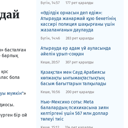
Бүгін, 14:57
177 рет қаралды
ндай
«Әділдік орнасын деп едім»:
Атырауда жанармай құю бекетінің
кассирі полиция шақырғаны үшін
жазаланғанын даулауда
Бүгін, 14:46
283 рет қаралды
Атырауда ер адам үй ауласында
н» басталған
әйелін ұрып-соққан
е барлық
Кеше, 20:57
307 рет қаралды
 қос
Қазақстан мен Сауд Арабиясы
алас бола
көпжақты ынтымақтастықтың
басым бағыттарын талқылады
Кеше, 16:56
200 рет қаралды
луы мүмкін"
»
Нью-Мексико соты​: Meta
диосы.
балалардың психикасына зиян
келтіргені үшін 567 млн доллар
жүрген бір ой
төлеуі тиіс
Кеше, 15:12
334 рет қаралды