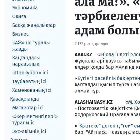
ала ма?».
Экономика
тәрбиелен
Оқиға
Басқа жаңалықтар
адам болы
Бизнес
«АЖ» не туралы
2 132 рет қаралды
жазды
ABAI.KZ
«
Эбола індеті еле
Қаңтардағы
жұқпалы әрі дауасы табылма
наразылық
елдер қолда бар мүмкіндік
«Прокурор» ісі
«
Бүгінгі ресейлік бақ ерт
Таубаевтың ісі
қапталдан қысып тұрған аз
Хаменованың ісі
алмай тұр.
Қазақстанда
ALASHAINASY
.
KZ
«
М. Х
Матаевтар ici
- Постсоветтік кеңістікте 
Ходорковский Прагада аза
«Жер митингілері»
туралы іс
«
"Қызтеке" дегенің "гей" ем
Экс-әкiмнiң iсi
бар. "Айтпаса – сөздің атасы