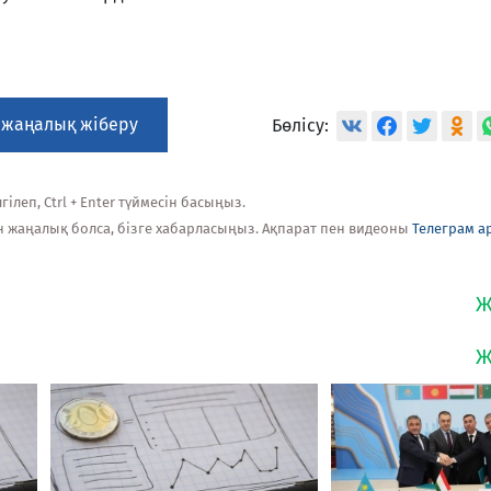
 жаңалық жіберу
Бөлісу:
ілеп, Ctrl + Enter түймесін басыңыз.
н жаңалық болса, бізге хабарласыңыз. Ақпарат пен видеоны
Телеграм а