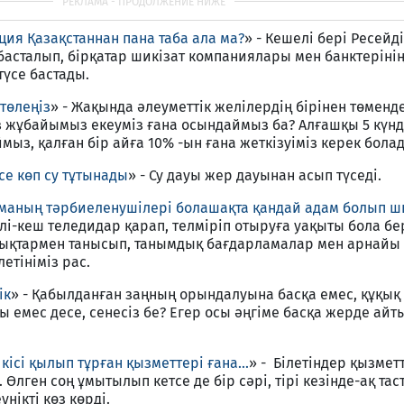
ия Қазақстаннан пана таба ала ма?
» - Кешелі бері Ресейд
асталып, бірқатар шикізат компаниялары мен банктеріні
үсе бастады.
төлеңіз
» - Жақында әлеуметтік желілердің бірінен төменд
з жұбайымыз екеуміз ғана осындаймыз ба? Алғашқы 5 күн
з, қалған бір айға 10% -ын ғана жеткізуіміз керек болад
се көп су тұтынады
» - Су дауы жер дауынан асып түседі.
маның тәрбиеленушілері болашақта қандай адам болып 
-кеш теледидар қарап, телміріп отыруға уақыты бола бе
лық­тармен танысып, танымдық бағ­дарламалар мен арнайы 
тініміз рас.
ік
» - Қабылданған заңның орындалуына басқа емес, құқық
емес десе, сенесіз бе? Егер осы әңгіме басқа жерде айты
кісі қылып тұрған қызметтері ғана...
» - Білетіндер қызмет
. Өлген соң ұмытылып кетсе де бір сәрі, тірі кезінде-ақ та
нікті көз көрді.