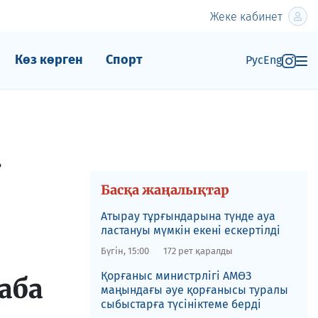
Жеке кабинет
Көз көрген
Спорт
Рус
Eng
.
Басқа жаңалықтар
Атырау тұрғындарына түнде ауа
ластануы мүмкін екені ескертілді
Бүгін, 15:00
172 рет қаралды
Қорғаныс министрлігі АМӨЗ
аба
маңындағы әуе қорғанысы туралы
сыбыстарға түсініктеме берді