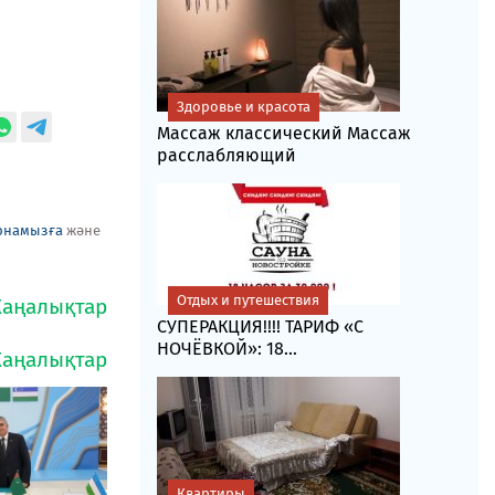
Здоровье и красота
Массаж классический Массаж
расслабляющий
рнамызға
және
Отдых и путешествия
СУПЕРАКЦИЯ!!!! ТАРИФ «C
НОЧЁВКОЙ»: 18...
Квартиры