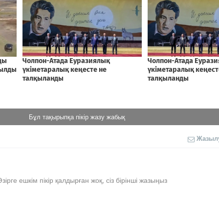
Бұл тақырыпқа пікір жазу жабық
Жазыл
Әзірге ешкім пікір қалдырған жоқ, сіз бірінші жазыңыз