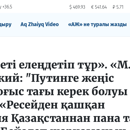
 +36.5
$ 469.93
€ 541.64
₽ 5.71
дыру
Aq Zhaiyq Video
«АЖ» не туралы жазды
еті елеңдетіп тұр». «М
кий: "Путинге жеңіс
соғыс тағы керек болуы
 «Ресейден қашқан
я Қазақстаннан пана т