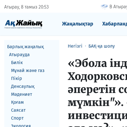
В Атырау
Атырау, 8 тамыз
20
53
Жаңалықтар
Хабарлан
Негізгі
БАҚ-қа шолу
Барлық жаңалық
Атырауда
«Эбола інд
Билік
Мұнай және газ
Ходорковс
Пікір
әперетін 
Денсаулық
Мәдениет
мүмкін"».
Қоғам
Саясат
инвестици
Спорт
Экология