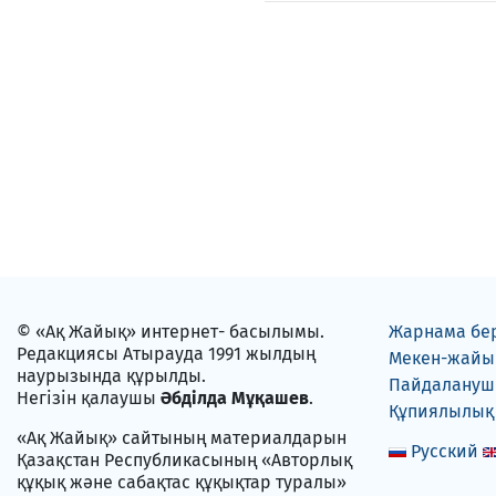
© «Ақ Жайық» интернет- басылымы.
Жарнама бе
Редакциясы Атырауда 1991 жылдың
Мекен-жайы
наурызында құрылды.
Пайдаланушы
Негізін қалаушы
Әбділда Мұқашев
.
Құпиялылық
«Ақ Жайық» сайтының материалдарын
Русский
Қазақстан Республикасының «Авторлық
құқық және сабақтас құқықтар туралы»