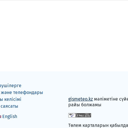
рушілерге
 және телефондары
gismeteo.kz
мәліметіне сүй
 келісімі
райы болжамы
 саясаты
English
Төлем карталарын қабылд