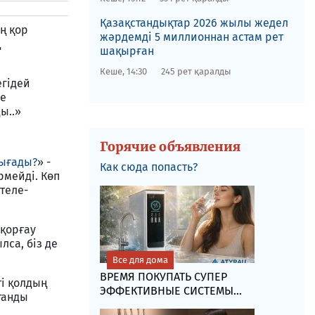
Қазақстандықтар 2026 жылы жедел
ің қор
жәрдемді 5 миллионнан астам рет
ң
шақырған
Кеше, 14:30
245 рет қаралды
егідей
де
ы..»
Горячие объявления
шығады?
» -
Как сюда попасть?
рмейді. Көп
теле­
 қорғау
лса, біз де
Все для дома
ВРЕМЯ ПОКУПАТЬ СУПЕР
ті қолдың
ЭФФЕКТИВНЫЕ СИСТЕМЫ...
станды