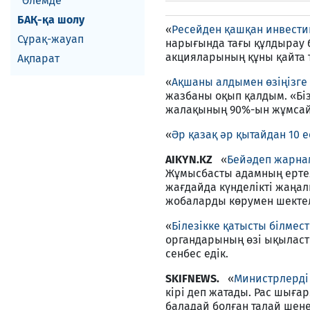
Әлемде
БАҚ-қа шолу
«
Ресейден қашқан инвестиц
Сұрақ-жауап
нарығында тағы құлдырау б
акцияларының құны қайта т
Ақпарат
«
Ақшаны алдымен өзіңізге 
жазбаны оқып қалдым. «Бі
жалақының 90%-ын жұмсаймы
«
Әр қазақ әр қытайдан 10 е
AIKYN.KZ
«
Бейәдеп жарна
Жұмысбасты адамның ертелі
жағдайда күнделікті жаңа­
жобаларды көрумен шектеле
«
Білезікке қатысты білмест
органдарының өзі ықыласты 
сенбес едік.
SKIFNEWS.
«
Министрлерді 
кірі деп жатады. Рас шығар
баладай болған талай шенеу