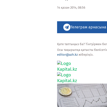
14 қазан 2014, 08:56
Телеграм арнасына
Қате таптыңыз ба? Тінтуірмен белг
Осы тақырыпқа қатысты бөлісеті
editor@azh.kz
жіберіңіз.