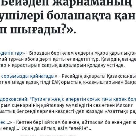
 «Бейәдеп жарнаманың
ушілері болашақта қа
п шығады?».
ңдетіп тұр
» - Біраздан бері әлем елдерін «қара құрылықта
й тұрған эбола дерті қатты елеңдетіп тұр. Қазірдің өзінд
терін қарастырып сақтық шараларын қолдану үстінде.
ең сорымызды қайнатады
» - Ресейдің ақпараты Қазақстанды
ат елімізде қазақ тілді БАҚ орыстың «жазғыштарына» бақт
одорковский: "Путинге жеңіс әперетін соғыс тағы керек бо
Қырым сценариінің қайталану мүмкіндігін сөз еткен Михаил
маттық белсенділермен кездесті-деп жазады «Азаттық» ра
ес...
» - Көптен бері айтсам ба екен, айтпасам ба екен деп 
 өледі..." Одан да айтып, өзім "өлейін"...