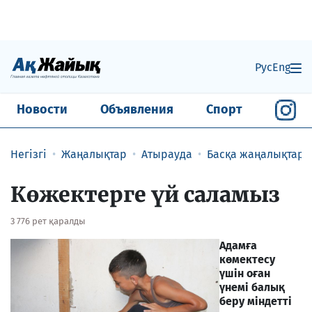
Рус
Eng
Новости
Объявления
Спорт
Негізгі
Жаңалықтар
Атырауда
Басқа жаңалықтар
Көжектерге үй саламыз
3 776 рет қаралды
Адамға
көмектесу
үшін оған
үнемі балық
беру міндетті