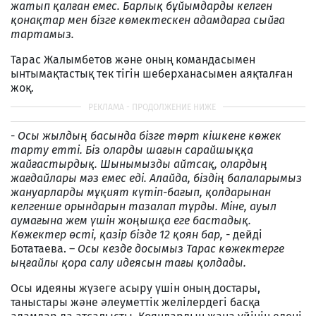
жатып қалған емес. Барлық бұйымдарды келген
қонақтар мен бізге көмектескен адамдарға сыйға
тартамыз.
Тарас Жалымбетов және оның командасымен
ынтымақтастық тек тігін шеберханасымен аяқталған
жоқ.
-
Осы жылдың басында бізге төрт кішкене көжек
тарту етті. Біз оларды шағын сарайшыққа
жайғастырдық. Шынымызды айтсақ, олардың
жағдайлары мәз емес еді. Алайда, біздің балаларымыз
жануарларды мұқият күтіп-бағып, қолдарынан
келгенше орындарын тазалап тұрды. Міне, ауыл
аумағына жем үшін жоңышқа еге бастадық.
Көжектер өсті, қазір бізде 12 қоян бар, -
дейді
Ботатаева. –
Осы кезде досымыз Тарас көжектерге
ыңғайлы қора салу идеясын тағы қолдады.
Осы идеяны жүзеге асыру үшін оның достары,
таныстары және әлеуметтік желілердегі басқа