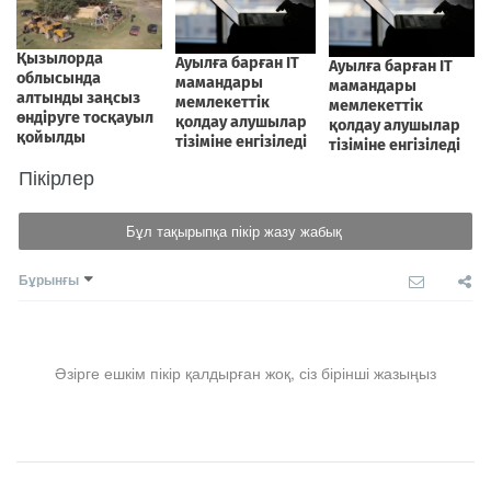
Пікірлер
Бұл тақырыпқа пікір жазу жабық
Бұрынғы
Әзірге ешкім пікір қалдырған жоқ, сіз бірінші жазыңыз