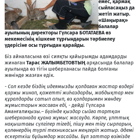
емес, қармақ
сыйласаңыз да
жетіп жатыр.
«Шаңырақ»
балалар
ауылының директоры Гүлсара БОТАТАЕВА өз
мекемесінің кішкене тұрғындарын тәрбиелеу
үдерісіне осы тұрғыдан қарайды.
Біз айналасына өзі сияқты қайырымды адамдарды
жинаған
Тарас ЖАЛЫМБЕТОВТЫҢ
арқасында балалар
ауылында өз тігін шеберханасы пайда болғаны
жөнінде жазған едік.
-
Сол кезде біздің идеямызды қолдаған жастар өздері
қаржы жинап, қажетті жиһаздарды, жабдықтар мен
құралдарды сатып алып, өз қолдарымен жөндеу
жұмыстарын жасаған еді, -
дейді Гүлсара
Аманғалиқызы.
– Бүгінде қыздар сыйға тартқан
шеберханада қуана жұмыс жасауда. Көрпе, ұлттық
нақыштағы сүлгілер тігеді, пішу мен тігу сырларын,
қолөнердің түрлі техникасын меңгеріп жатыр. Әдемі
ескерткіш бұйымдар жасайды. Бұл заттар өзімізде