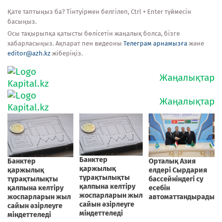
Қате таптыңыз ба? Тінтуірмен белгілеп, Ctrl + Enter түймесін
басыңыз.
Осы тақырыпқа қатысты бөлісетін жаңалық болса, бізге
хабарласыңыз. Ақпарат пен видеоны
Телеграм арнамызға
және
editor@azh.kz
жіберіңіз.