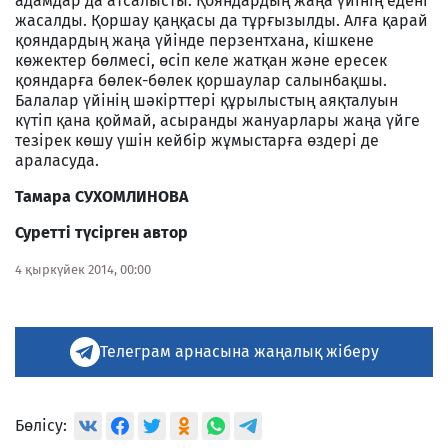
адамдар да атсалысты. Қояндардың жаңа үйінің едені
жасалды. Қоршау қаңқасы да тұрғызылды. Алға қарай
қояндардың жаңа үйінде перзентхана, кішкене
көжектер бөлмесі, өсіп келе жатқан және ересек
қояндарға бөлек-бөлек қоршаулар салынбақшы.
Балалар үйінің шәкірттері құрылыстың аяқталуын
күтіп қана қоймай, асыранды жануарлары жаңа үйге
тезірек көшу үшін кейбір жұмыстарға өздері де
араласуда.
Тамара СУХОМЛИНОВА
Суретті түсірген автор
4 қыркүйек 2014, 00:00
Телеграм арнасына жаңалық жіберу
Бөлісу: