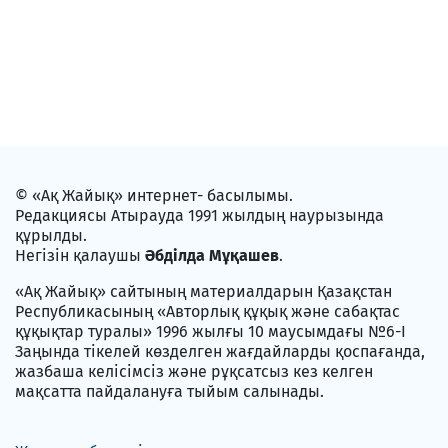
© «Ақ Жайық» интернет- басылымы.
Редакциясы Атырауда 1991 жылдың наурызында
құрылды.
Негізін қалаушы
Әбділда Мұқашев
.
«Ақ Жайық» сайтының материалдарын Қазақстан
Республикасының «Авторлық құқық және сабақтас
құқықтар туралы» 1996 жылғы 10 маусымдағы №6-I
Заңында тікелей көзделген жағдайларды қоспағанда,
жазбаша келісімсіз және рұқсатсыз кез келген
мақсатта пайдалануға тыйым салынады.