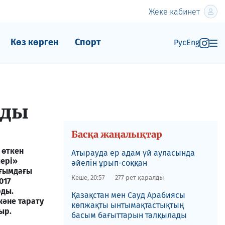
Жеке кабинет
Көз көрген
Спорт
Рус
Eng
ады
Басқа жаңалықтар
 өткен
Атырауда ер адам үй ауласында
ері»
әйелін ұрып-соққан
ағымдағы
Кеше, 20:57
277 рет қаралды
017
ды.
Қазақстан мен Сауд Арабиясы
және тарату
көпжақты ынтымақтастықтың
ыр.
басым бағыттарын талқылады