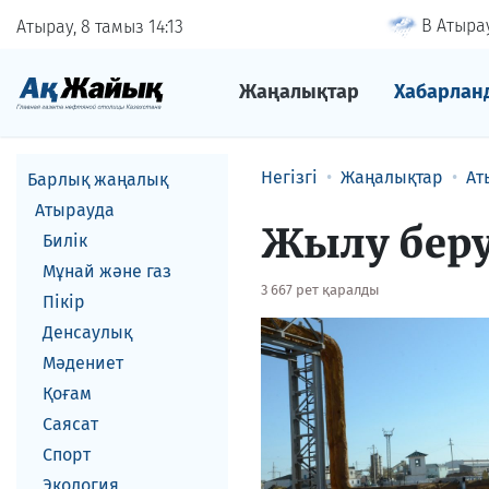
В Атырау
Атырау, 8 тамыз
14
13
Жаңалықтар
Хабарлан
Негізгі
Жаңалықтар
Ат
Барлық жаңалық
Атырауда
Жылу беру
Билік
Мұнай және газ
3 667 рет қаралды
Пікір
Денсаулық
Мәдениет
Қоғам
Саясат
Спорт
Экология