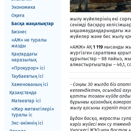
Экономика
Оқиға
жылу жүйелерінің екі сорғ
Басқа жаңалықтар
сенімді басқару келісімша
ықшамаудандарындағы және
Бизнес
жүйелер және бес жылу қо
«АЖ» не туралы
жазды
«АЖЖ» АҚ
1 119
нысанды жы
жүргізген сараптама қоры
Қаңтардағы
құрылыстар – 88 пайыз, жы
наразылық
алмастырғыштары – 46,1, с
«Прокурор» ісі
Таубаевтың ісі
Хаменованың ісі
- Соңғы 30 жылда біз апа
келгендіктен, осындай аху
Қазақстанда
қатты тозған күйде алды
Матаевтар ici
бұрынғы қазандық ғимара
жылу қосыны күреліп тас
«Жер митингілері»
туралы іс
Бұдан басқа, жерасты сул
Экс-әкiмнiң iсi
кәріз жүйесі мен су төм
Учаскесі ЖЭО-нан Восток 