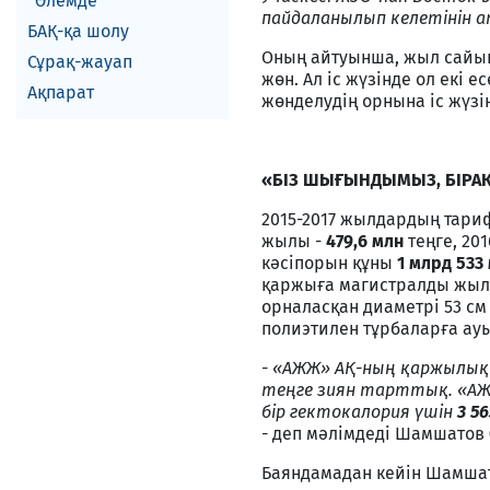
Әлемде
пайдаланылып келетінін а
БАҚ-қа шолу
Оның айтуынша, жыл сайын
Сұрақ-жауап
жөн. Ал іс жүзінде ол екі
Ақпарат
жөнделудің орнына іс жүзін
«БІЗ ШЫҒЫНДЫМЫЗ, БІРАҚ
2015-2017 жылдардың тари
жылы -
479,6 млн
теңге, 20
кәсіпорын құны
1 млрд 533
қаржыға магистралды жылу 
орналасқан диаметрі 53 с
полиэтилен тұрбаларға ауы
- «АЖЖ» АҚ-ның қаржылық
теңге зиян тарттық. «АЖ
бір гектокалория үшін
3 56
-
деп мәлімдеді Шамшатов 
Баяндамадан кейін Шамша