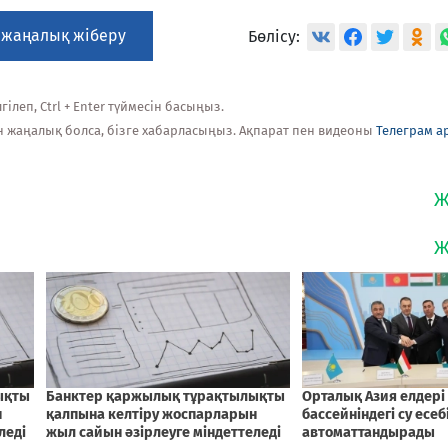
 жаңалық жіберу
Бөлісу:
ілеп, Ctrl + Enter түймесін басыңыз.
н жаңалық болса, бізге хабарласыңыз. Ақпарат пен видеоны
Телеграм а