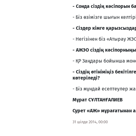
- Сонда сіздің кәсіпорын 
- Біз өзімізге шығын келті
- Сіздер кімге қарызсызда
- Негізінен біз «Атырау Ж
- АЖЭО сіздің кәсіпорныңыз
- ҚР Заңдары бойынша моно
- Сіздің өтініміңіз бекіт
көтеріледі?
- Біз мұндай есептеулер ж
Мұрат СҰЛТАНҒАЛИЕВ
Сурет «АЖ» мұрағатынан 
31 шілде 2014, 00:00