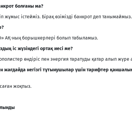
банкрот болғаны ма?
ріп жұмыс істейміз. Бірақ өзімізді банкрот деп танымаймыз.
р?
ЭО» АҚ-ның борышкерлері болып табыламыз.
дың іс жүзіндегі ортақ иесі ме?
полистер өндіріс пен энергия таратуды қатар алып жүре
ілген жағдайда негізгі тұтынушылар үшін тарифтер қаншалы
асаған жоқпыз.
алынды