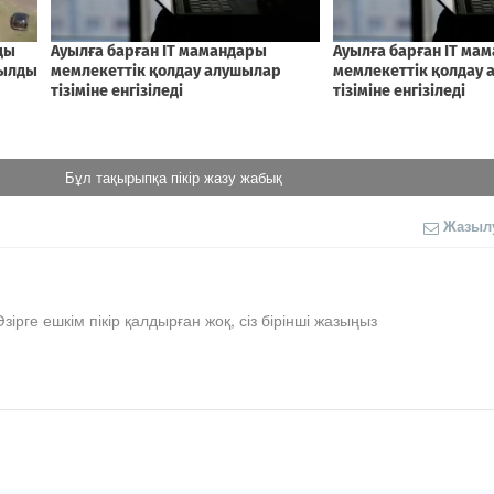
Бұл тақырыпқа пікір жазу жабық
Жазыл
Әзірге ешкім пікір қалдырған жоқ, сіз бірінші жазыңыз