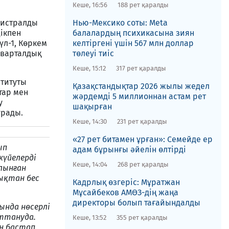
Кеше, 16:56
188 рет қаралды
гистралды
Нью-Мексико соты​: Meta
дікпен
балалардың психикасына зиян
үл-1, Көркем
келтіргені үшін 567 млн доллар
кварталдық
төлеуі тиіс
Кеше, 15:12
317 рет қаралды
титуты
Қазақстандықтар 2026 жылы жедел
тар мен
жәрдемді 5 миллионнан астам рет
у
шақырған
ұрады.
Кеше, 14:30
231 рет қаралды
«27 рет битамен ұрған»: Семейде ер
ып
адам бұрынғы әйелін өлтірді
жүйелерді
Кеше, 14:04
268 рет қаралды
лынған
ықтан бес
Кадрлық өзгеріс: Мұратжан
Мұсайбеков АМӨЗ-дің жаңа
директоры болып ​тағайындалды
ында нөсерлі
ттануда.
Кеше, 13:52
355 рет қаралды
ан бастап