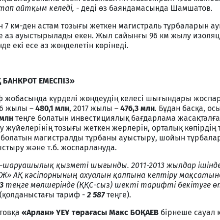
тап айтқым келеді, -
деді өз баяндамасында Шамшатов.
 7 км-ден астам тозығы жеткен магистраль тұрбаларын а
 есе аз ауыстырылады екен. Жыл сайынғы 96 км жылу изоля
де екі есе аз жөнделетін көрінеді.
 БАНКРОТ ЕМЕСПІЗ»
ф жобасында күрделі жөндеудің келесі шығындары жоспар
16 жылы –
480,1 млн
, 2017 жылы –
476,3 млн
. Бұдан басқа, о
 млн
теңге болатын инвестициялық бағдарлама жасақталға
жүйелерінің тозығы жеткен жерлерін, орталық көпірдің 
м болатын магистралды тұрбаны ауыстыру, шойын тұрбала
стыру және т.б. жоспарлануда.
-шаруашылық қызметі шығынды. 2011-2013 жылдар ішінде
Ж» АҚ кәсіпорнының ахуалын қалпына келтіру мақсатын
3
теңге мөлшерінде (ҚҚС-сыз) шекті тарифті бекітуге өт
(қолданыстағы тариф -
2 587
теңге).
товқа
«Арлан» ҮЕҰ төрағасы Макс БОҚАЕВ
бірнеше сауал 