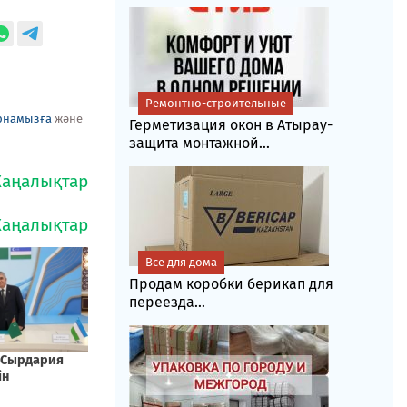
Ремонтно-строительные
рнамызға
және
Герметизация окон в Атырау-
защита монтажной...
Все для дома
Продам коробки берикап для
переезда...