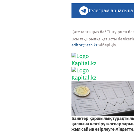
Телеграм арнасына
Қате таптыңыз ба? Тінтуірмен белг
Осы тақырыпқа қатысты бөлісеті
editor@azh.kz
жіберіңіз.