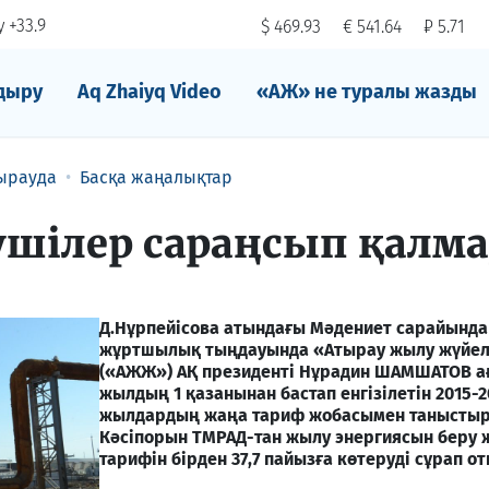
 +33.9
$ 469.93
€ 541.64
₽ 5.71
дыру
Aq Zhaiyq Video
«АЖ» не туралы жазды
ырауда
Басқа жаңалықтар
шілер сараңсып қалм
Д.Нұрпейісова атындағы Мәдениет сарайында
жұртшылық тыңдауында «Атырау жылу жүйел
(«АЖЖ») АҚ президенті Нұрадин ШАМШАТОВ 
жылдың 1 қазанынан бастап енгізілетін 2015-2
жылдардың жаңа тариф жобасымен таныстыр
Кәсіпорын ТМРАД-тан жылу энергиясын беру 
тарифін бірден 37,7 пайызға көтеруді сұрап от