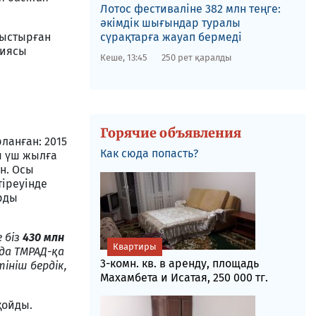
Лотос фестиваліне​ 382 млн теңге:
әкімдік шығындар туралы
уыстырған
сүрақтарға жауап бермеді
циясы
Кеше, 13:45
250 рет қаралды
Горячие объявления
ланған: 2015
Как сюда попасть?
сы үш жылға
н. Осы
тіреуінде
рды
 біз
430 млн
Квартиры
да ТМРАД-қа
3-комн. кв. в аренду, площадь
ініш бердік,
Махамбета и Исатая, 250 000 тг.
қойды.