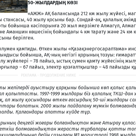
50-ЖЫЛДАРДЫҢ КӨЗІ
«АЖЖ» АҚ балансында 212 км жылу жүйесі, ма
ы стансасы, 40 жылу қосыны бар. Сондай-ақ, қалалық әкім
рты бойынша кәсіпорынға 20 жыл мерзімге Алмагүл, Алмаг
 Аманшин көшесінің бойындағы 4 км тарату және 24 км 
сыны берілген.
лумен қамтиды. Өткен жылы «Қазақэнергосараптама» инс
тындысы бойынша, АҚ-ның негізгі қорының тозуы: ғимарат
лу жүйелері – 78 пайыз, ыстық сумен қамту жүйесінің жыл
орғылар – 67 пайыз, электр қозғалтқыштар – 48 пайызды қ
тты желілерді ауыстыру қарқыны бойынша көп қалыс қал
ал қалыптасты. 1997-1999 жылдары біз қалалық ТКШ-дан 
қ, ал жылу қосындары өткен ғасырдың 50-ші жылдары са
ттары болатын. 2000 жылы пайдалану мүмкін болмағанд
талды. Қалғандары апатты күйде тұр.
арының деңгейі жоғары болғандықтан және Атырау қалас
ендеткіш болмағандықтан жерасты тұрбалары қатты то
ықшамауданына дейін созылған М1 магистралі 1968 жылд