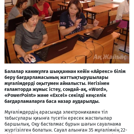
Балалар каникулға шыққаннан кейін «Айрекс» білім
беру бағдарламасының жаттықтырушылары
мұғалімдерді оқытумен айналысты. Негізінен
ғаламторда жұмыс істеу, сондай-ақ, «Word»,
«PowerPoint» және «Excel» секілді кеңселік
бағдарламаларға баса назар аударылды.
Мұғалімдердің арасында электроникамен тіл
табысулары қиынға түсетін ересек жастағылар
баршылық. Оқу басталмас бұрын шағын сауалнама
жүргізілген болатын. Сауал алынған 35 мұғалімнің 22-