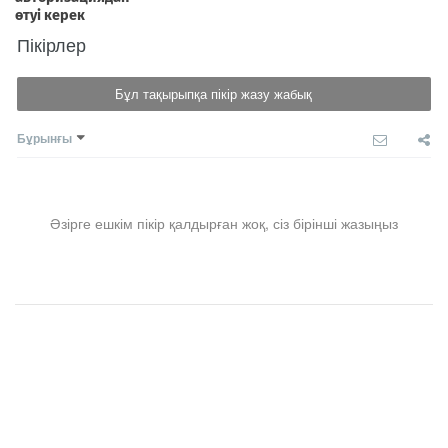
Пікірлер
Бұл тақырыпқа пікір жазу жабық
Бұрынғы
Әзірге ешкім пікір қалдырған жоқ, сіз бірінші жазыңыз