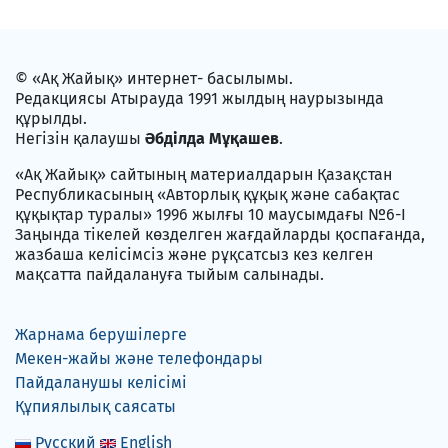
© «Ақ Жайық» интернет- басылымы.
Редакциясы Атырауда 1991 жылдың наурызында
құрылды.
Негізін қалаушы
Әбділда Мұқашев
.
«Ақ Жайық» сайтының материалдарын Қазақстан
Республикасының «Авторлық құқық және сабақтас
құқықтар туралы» 1996 жылғы 10 маусымдағы №6-I
Заңында тікелей көзделген жағдайларды қоспағанда,
жазбаша келісімсіз және рұқсатсыз кез келген
мақсатта пайдалануға тыйым салынады.
Жарнама берушілерге
Мекен-жайы және телефондары
Пайдаланушы келісімі
Құпиялылық саясаты
Русский
English