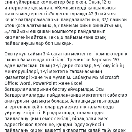
сінің үйлерінде компьютер бар екен. Оның 12-сі
интернетке қосылған. «Компьютерді қаншалықты
жақсы меңгергенсіз?» деген сұраққа 42,9 пайызы
кеңсе бағдарламаларын пайдаланатынын, 37,1 пайызы
«тек қоса алатынын», 5,7 пайызы ойын ойнайтынын,
5,7 пайызы ешқашан компьютер пайдаланып
көрмегенін айтқан. Тек 8,6 пайызы ғана озық
пайдаланушылар боп шыққан.
Оқыту күн сайын 3-4 сағаттан мектептегі компьютерлік
сынып базасында өткізілді. Тренингке барлығы 157
адам қатысқан. Оның 3-уі директорлар, 5-уі оқу ісінің
меңгерушілері, 1-уі мектеп кітапханасының
қызметкері және 148 мұғалім. Сабақты MS Microsoft
Office: Word, PowerPoint және Excel
бағдарламаларынан бастау ұйғарылды. Осы
бағдарламаларды пайдаланғанда мектептегі сабақтар
анағұрлым қызықты болады. Алғашқы дағдыларды
игергеннен кейін олар дүниежүзілік ғаламторды
үйренуге кірісті. Бір қарағанда, ғаламторды
пайдалану қиын емес секілді, бірақ олай емес.
Адрестік жол деген не, қандай іздеу жүйесін
пайдалану керек, қажетті ақпаратты қалай табу керек