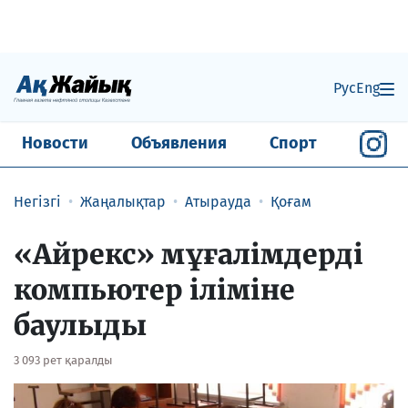
Рус
Eng
Новости
Объявления
Спорт
Негізгі
Жаңалықтар
Атырауда
Қоғам
«Айрекс» мұғалімдерді
компьютер іліміне
баулыды
3 093 рет қаралды