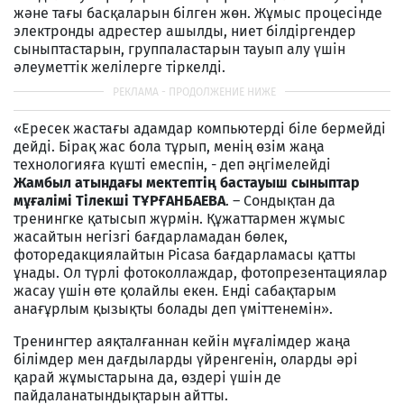
және тағы басқаларын білген жөн. Жұмыс процесінде
электронды адрестер ашылды, ниет білдіргендер
сыныптастарын, группаластарын тауып алу үшін
әлеуметтік желілерге тіркелді.
«Ересек жастағы адамдар компьютерді біле бермейді
дейді. Бірақ жас бола тұрып, менің өзім жаңа
технологияға күшті емеспін, - деп әңгімелейді
Жамбыл атындағы мектептің бастауыш сыныптар
мұғалімі Тілекші ТҰРҒАНБАЕВА
. – Сондықтан да
тренингке қатысып жүрмін. Құжаттармен жұмыс
жасайтын негізгі бағдарламадан бөлек,
фоторедакциялайтын Picasa бағдарламасы қатты
ұнады. Ол түрлі фотоколлаждар, фотопрезентациялар
жасау үшін өте қолайлы екен. Енді сабақтарым
анағұрлым қызықты болады деп үміттенемін».
Тренингтер аяқталғаннан кейін мұғалімдер жаңа
білімдер мен дағдыларды үйренгенін, оларды әрі
қарай жұмыстарына да, өздері үшін де
пайдаланатындықтарын айтты.