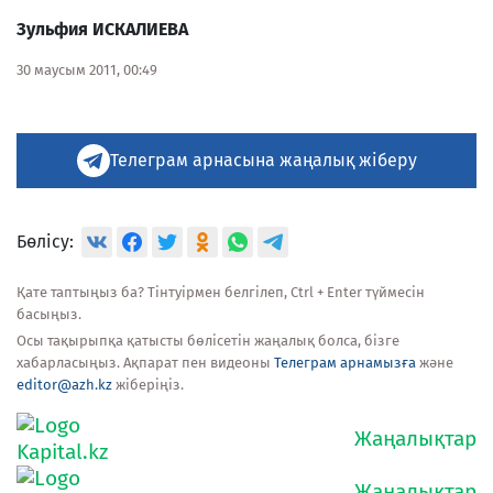
Зульфия ИСКАЛИЕВА
30 маусым 2011, 00:49
Телеграм арнасына жаңалық жіберу
Бөлісу:
Қате таптыңыз ба? Тінтуірмен белгілеп, Ctrl + Enter түймесін
басыңыз.
Осы тақырыпқа қатысты бөлісетін жаңалық болса, бізге
хабарласыңыз. Ақпарат пен видеоны
Телеграм арнамызға
және
editor@azh.kz
жіберіңіз.