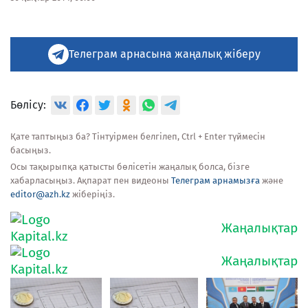
Телеграм арнасына жаңалық жіберу
Бөлісу:
Қате таптыңыз ба? Тінтуірмен белгілеп, Ctrl + Enter түймесін
басыңыз.
Осы тақырыпқа қатысты бөлісетін жаңалық болса, бізге
хабарласыңыз. Ақпарат пен видеоны
Телеграм арнамызға
және
editor@azh.kz
жіберіңіз.