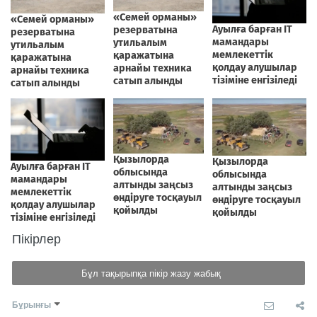
Пікірлер
Бұл тақырыпқа пікір жазу жабық
Бұрынғы