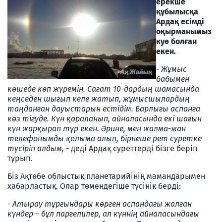
ерекше
құбылысқа
Ардақ есімді
оқырманымыз
куә болған
екен.
-
Жұмыс
бабымен
көшеде көп жүремін. Сағат 10-дардың шамасында
кеңседен шығып келе жатып, жұмысшылардың
таңданған дауыстарын естідім. Барлығы аспанға
көз тігуде. Күн қораланып, айналасында екі шағын
күн жарқырап тұр екен. Әрине, мен жалма-жан
телефонымды қолыма алып, бірнеше рет суретке
түсіріп алдым, -
деді Ардақ суреттерді бізге беріп
тұрып.
Біз Ақтөбе облыстық планетарийінің мамандарымен
хабарластық. Олар төмендегіше түсінік берді:
-
Атырау тұрғындары көрген аспандағы жалған
күндер – бұл паргелилер, ал күннің айналасындағы