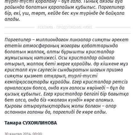
түрлі-түсті қоралану – бұл гало. Тынық аязды ауа
райында болатын қарапайым құбылыс. Паргелилер
бір, екі, үш, төрт, кейде бес күн түрінде де байқала
алады.
Паргелилер – миллиондаған линзалар сияқты әрекет
ететін атмосфераның жоғарғы қабаттарында
болатын жалпақ, алты бұрышты кристалдар
жұмысының нәтижесі. Осы кристалдар айнала
отырып, жалпақ беті жерге қарайды. Әр кішкене мұз
кристалл күн сәулесін сындыратын шағын призма
сияқты қызмет атқарып, түрлі-түсті
кемпірқосақтарды құрайды. Егер кристалдар ретсіз
орналасқан болса, онда күн галосы көрінеді – бұл да
қызық құбылыс. Егер кристалдар белгілі бір бағытқа
бет алса, онда біз «жалған күнді» көре аламыз.
Қырағы атыраулықтардың жолы болған – олар
аспаннан галоны да, паргелиді де көре алды.
Тамара СУХОМЛИНОВА
30 қаңтар 2014, 00:00