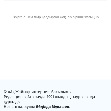
Әзірге ешкім пікір қалдырған жоқ, сіз бірінші жазыңыз
© «Ақ Жайық» интернет- басылымы.
Редакциясы Атырауда 1991 жылдың наурызында
құрылды.
Негізін қалаушы
Әбділда Мұқашев
.