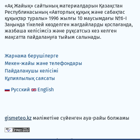
«Ақ Жайық» сайтының материалдарын Қазақстан
Республикасының «Авторлық құқық және сабақтас
құқықтар туралы» 1996 жылғы 10 маусымдағы №6-I
Заңында тікелей көзделген жағдайларды қоспағанда,
жазбаша келісімсіз және рұқсатсыз кез келген
мақсатта пайдалануға тыйым салынады.
Жарнама берушілерге
Мекен-жайы және телефондары
Пайдаланушы келісімі
Құпиялылық саясаты
Русский
English
gismeteo.kz
мәліметіне сүйенген ауа-райы болжамы