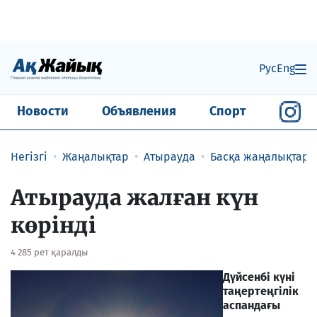
Рус
Eng
Новости
Объявления
Спорт
Негізгі
Жаңалықтар
Атырауда
Басқа жаңалықтар
Атырауда жалған күн
көрінді
4 285 рет қаралды
Дүйсенбі күні
таңертеңгілік
аспандағы