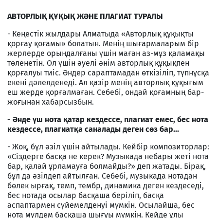
АВТОРЛЫҚ ҚҰҚЫҚ ЖӘНЕ ПЛАГИАТ ТУРАЛЫ
- Кеңестік жылдары Алматыда «Авторлық құқықты
қорғау қоғамы» болатын. Менің шығармаларым бір
жерлерде орындалғаны үшін маған аз-мұз қаламақы
төленетін. Ол үшін әуелі әнім авторлық құқықпен
қорғалуы тиіс. Әндер сараптамадан өткізіліп, түпнұсқа
екені дәлелденеді. Ал қазір менің авторлық құқығым
еш жерде қорғалмаған. Себебі, ондай қоғамның бар-
жоғынан хабарсызбын.
- Әнде үш нота қатар кездессе, плагиат емес, бес нота
кездессе, плагиатқа саналады деген сөз бар...
- Жоқ, бұл әзіл үшін айтылады. Кейбір композиторлар:
«Сіздерге басқа не керек? Музыкада небары жеті нота
бар, қалай ұрламауға болмайды?» деп жатады. Бірақ,
бұл да әзілдеп айтылған. Себебі, музыкада нотадан
бөлек ырғақ, темп, тембр, динамика деген кездеседі,
бес нотада осылар басқаша беріліп, басқа
аспаптармен сүйемелденуі мүмкін. Осылайша, бес
нота мүлдем басқаша шығуы мүмкін. Кейде ұлы