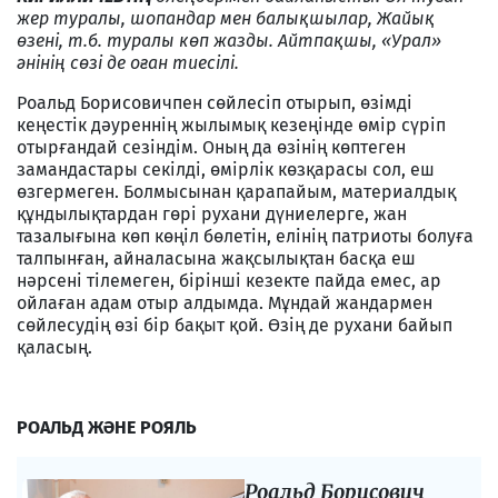
жер туралы, шопандар мен балықшылар, Жайық
өзені, т.б. туралы көп жазды. Айтпақшы, «Урал»
әнінің сөзі де оған тиесілі.
Роальд Борисовичпен сөйлесіп отырып, өзімді
кеңестік дәуреннің жылымық кезеңінде өмір сүріп
отырғандай сезіндім. Оның да өзінің көптеген
замандастары секілді, өмірлік көзқарасы сол, еш
өзгермеген. Болмысынан қарапайым, материалдық
құндылықтардан гөрі рухани дүниелерге, жан
тазалығына көп көңіл бөлетін, елінің патриоты болуға
талпынған, айналасына жақсылықтан басқа еш
нәрсені тілемеген, бірінші кезекте пайда емес, ар
ойлаған адам отыр алдымда. Мұндай жандармен
сөйлесудің өзі бір бақыт қой. Өзің де рухани байып
қаласың.
РОАЛЬД ЖӘНЕ РОЯЛЬ
Роальд Борисович