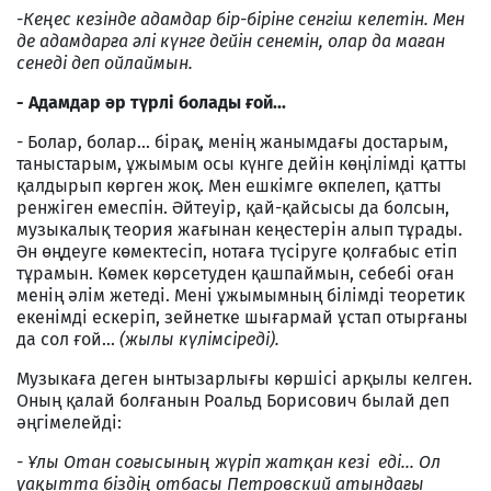
-
Кеңес кезінде адамдар бір-біріне сенгіш келетін. Мен
де адамдарға әлі күнге дейін сенемін, олар да маған
сенеді деп ойлаймын.
- Адамдар әр түрлі болады ғой...
- Болар, болар... бірақ, менің жанымдағы достарым,
таныстарым, ұжымым осы күнге дейін көңілімді қатты
қалдырып көрген жоқ. Мен ешкімге өкпелеп, қатты
ренжіген емеспін. Әйтеуір, қай-қайсысы да болсын,
музыкалық теория жағынан кеңестерін алып тұрады.
Ән өңдеуге көмектесіп, нотаға түсіруге қолғабыс етіп
тұрамын. Көмек көрсетуден қашпаймын, себебі оған
менің әлім жетеді. Мені ұжымымның білімді теоретик
екенімді ескеріп, зейнетке шығармай ұстап отырғаны
да сол ғой...
(жылы күлімсіреді).
Музыкаға деген ынтызарлығы көршісі арқылы келген.
Оның қалай болғанын Роальд Борисович былай деп
әңгімелейді:
- Ұлы Отан соғысының жүріп жатқан кезі еді... Ол
уақытта біздің отбасы Петровский атындағы