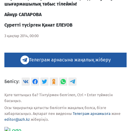
шығармашылық табыс тілеймін!
Айнұр САПАРОВА
Суретті түсірген
Қанат ЕЛЕУОВ
3 қаңтар 2014, 00:00
Телеграм арнасына жаңалық жіберу
Бөлісу:
Қате таптыңыз ба? Тінтуірмен белгілеп, Ctrl + Enter түймесін
басыңыз.
Осы тақырыпқа қатысты бөлісетін жаңалық болса, бізге
хабарласыңыз. Ақпарат пен видеоны
Телеграм арнамызға
және
editor@azh.kz
жіберіңіз.