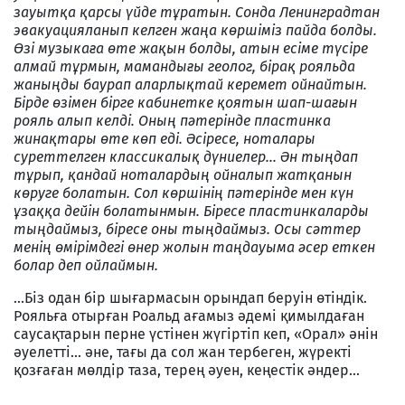
зауытқа қарсы үйде тұратын. Сонда Ленинградтан
эвакуацияланып келген жаңа көршіміз пайда болды.
Өзі музыкаға өте жақын болды, атын есіме түсіре
алмай тұрмын, мамандығы геолог, бірақ рояльда
жаныңды баурап аларлықтай керемет ойнайтын.
Бірде өзімен бірге кабинетке қоятын шап-шағын
рояль алып келді. Оның пәтерінде пластинка
жинақтары өте көп еді. Әсіресе, ноталары
суреттелген классикалық дүниелер... Ән тыңдап
тұрып, қандай ноталардың ойналып жатқанын
көруге болатын. Сол көршінің пәтерінде мен күн
ұзаққа дейін болатынмын. Біресе пластинкаларды
тыңдаймыз, біресе оны тыңдаймыз. Осы сәттер
менің өмірімдегі өнер жолын таңдауыма әсер еткен
болар деп ойлаймын.
...Біз одан бір шығармасын орындап беруін өтіндік.
Рояльға отырған Роальд ағамыз әдемі қимылдаған
саусақтарын перне үстінен жүгіртіп кеп, «Орал» әнін
әуелетті... әне, тағы да сол жан тербеген, жүректі
қозғаған мөлдір таза, терең әуен, кеңестік әндер...