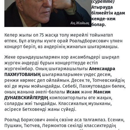
(суретте)
Атырауда
білмейтін адам
кемде-кем
болар.
Келер жылы ол 75 жасқа толу мерейлі тойынатап
өтпек. Бұл атаулы күнге орай РоальдБорисович үлкен
концерт беріп, өз әндерінің жинағын шығармақшы.
Жеке орындаушылармен хор ансамбльдері шырқап
жүрген әндерді бұрын концерттерде естіп
жүргенімбар. Оның шығармашылығы
Александра
ПАХМУТОВАНЫҢ
шығармаларымен үндес десем,
ренжи көрмес деп ойлаймын. Десек те, Топчевскийдің
өзі де мұны мойындайды. Себебі, Пахмутовадан бөлек,
оның жанына әкелі-балалы
Исаак
және
Максим
ДУНАЕВСКИЙЛЕРДІҢ
композиторлығы өте жақын,
соларды жиі тыңдайды. Классикалық музыканы,
әсіресе Бетховенді жаны сүйеді.
Роальд Борисович әннің сөзіне аса талғампаз. Есенин,
Пушкин, Тютчев, Лермонтов секілді классиктердің