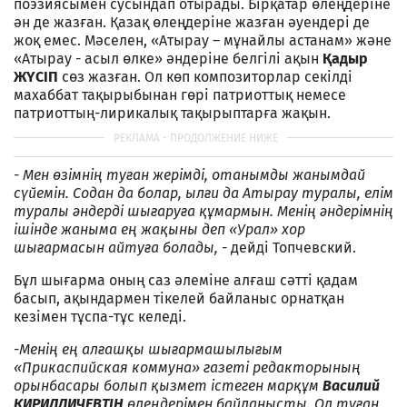
поэзиясымен сусындап отырады. Бірқатар өлеңдеріне
ән де жазған. Қазақ өлеңдеріне жазған әуендері де
жоқ емес. Мәселен, «Атырау – мұнайлы астанам» және
«Атырау - асыл өлке» әндеріне белгілі ақын
Қадыр
ЖҮСІП
сөз жазған. Ол көп композиторлар секілді
махаббат тақырыбынан гөрі патриоттық немесе
патриоттың-лирикалық тақырыптарға жақын.
- Мен өзімнің туған жерімді, отанымды жанымдай
сүйемін. Содан да болар, ылғи да Атырау туралы, елім
туралы әндерді шығаруға құмармын. Менің әндерімнің
ішінде жаныма ең жақыны деп «Урал» хор
шығармасын айтуға болады, -
дейді Топчевский.
Бұл шығарма оның саз әлеміне алғаш сәтті қадам
басып, ақындармен тікелей байланыс орнатқан
кезімен тұспа-тұс келеді.
-
Менің ең алғашқы шығармашылығым
«Прикаспийская коммуна» газеті редакторының
орынбасары болып қызмет істеген марқұм
Василий
КИРИЛЛИЧЕВТІҢ
өлеңдерімен байланысты. Ол туған