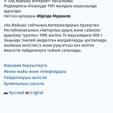
© «Ақ Жайық» интернет- басылымы.
Редакциясы Атырауда 1991 жылдың наурызында
құрылды.
Негізін қалаушы
Әбділда Мұқашев
.
«Ақ Жайық» сайтының материалдарын Қазақстан
Республикасының «Авторлық құқық және сабақтас
құқықтар туралы» 1996 жылғы 10 маусымдағы №6-I
Заңында тікелей көзделген жағдайларды қоспағанда,
жазбаша келісімсіз және рұқсатсыз кез келген
мақсатта пайдалануға тыйым салынады.
Жарнама берушілерге
Мекен-жайы және телефондары
Пайдаланушы келісімі
Құпиялылық саясаты
Русский
English