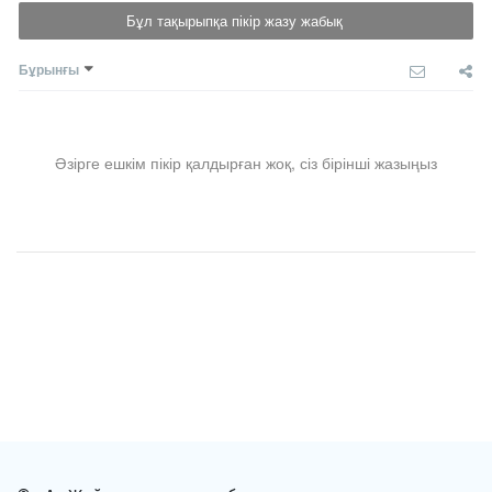
Бұл тақырыпқа пікір жазу жабық
Бұрынғы
Әзірге ешкім пікір қалдырған жоқ, сіз бірінші жазыңыз