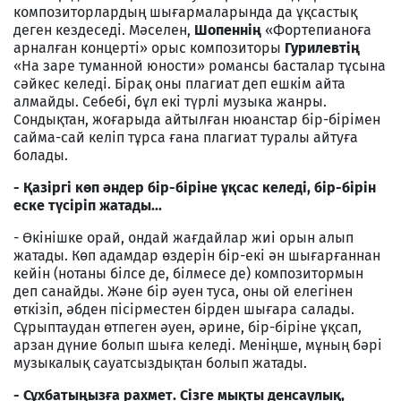
композиторлардың шығармаларында да ұқсастық
деген кездеседі. Мәселен,
Шопеннің
«Фортепианоға
арналған концерті» орыс композиторы
Гурилевтің
«На заре туманной юности» романсы басталар тұсына
сәйкес келеді. Бірақ оны плагиат деп ешкім айта
алмайды. Себебі, бұл екі түрлі музыка жанры.
Сондықтан, жоғарыда айтылған нюанстар бір-бірімен
сайма-сай келіп тұрса ғана плагиат туралы айтуға
болады.
- Қазіргі көп әндер бір-біріне ұқсас келеді, бір-бірін
еске түсіріп жатады...
- Өкінішке орай, ондай жағдайлар жиі орын алып
жатады. Көп адамдар өздерін бір-екі ән шығарғаннан
кейін (нотаны білсе де, білмесе де) композитормын
деп санайды. Және бір әуен туса, оны ой елегінен
өткізіп, әбден пісірместен бірден шығара салады.
Сұрыптаудан өтпеген әуен, әрине, бір-біріне ұқсап,
арзан дүние болып шыға келеді. Меніңше, мұның бәрі
музыкалық сауатсыздықтан болып жатады.
- Сұхбатыңызға рахмет. Сізге мықты денсаулық,