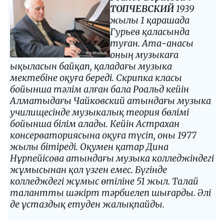
ТОПЧЕВСКИЙ
1939
жылы 1 қарашада
Гурьев қаласында
туған. Ата-анасы
оның музыкаға
ықыласын байқап, қаладағы музыка
мектебіне оқуға береді. Скрипка класы
бойынша тәлім алған бала Роальд кейін
Алматыдағы Чайковский атындағы музыка
училищесінде музыкалық теория бөлімі
бойынша білім алады. Кейін Астрахан
консерваториясына оқуға түсіп, оны 1977
жылы бітіреді. Оқумен қатар Дина
Нұрпейісова атындағы музыка колледжіндегі
жұмысынан қол үзген емес. Бүгінде
колледждегі жұмыс өтіліне 51 жыл. Талай
талантты шәкірт тәрбиелеп шығарды. Әлі
де ұстаздық етуден жалықпайды.