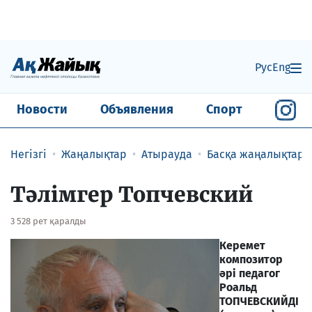
Рус
Eng
Новости
Объявления
Спорт
Негізгі
Жаңалықтар
Атырауда
Басқа жаңалықтар
Тәлімгер Топчевский
3 528 рет қаралды
Керемет
композитор
әрі педагог
Роальд
ТОПЧЕВСКИЙДІ