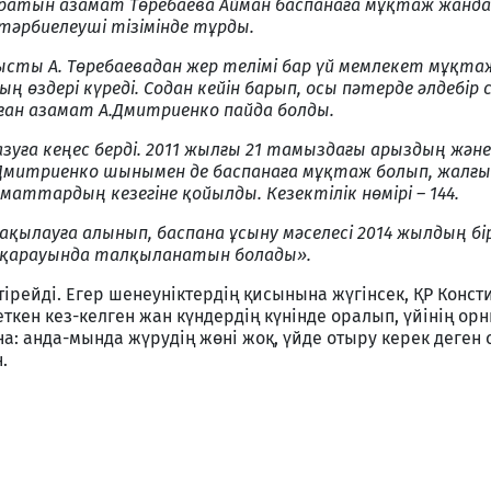
атын азамат Төребаева Айман баспанаға мұқтаж жанда
тәрбиелеуші тізімінде тұрды.
нысты А. Төребаевадан жер телімі бар үй мемлекет мұқт
ң өздері күреді. Содан кейін барып, осы пәтерде әлдебір
ған азамат А.Дмитриенко пайда болды.
зуға кеңес берді. 2011 жылғы 21 тамыздағы арыздың және
.Дмитриенко шынымен де баспанаға мұқтаж болып, жалғы
аттардың кезегіне қойылды. Кезектілік нөмірі – 144.
қылауға алынып, баспана ұсыну мәселесі 2014 жылдың бі
 қарауында талқыланатын болады».
 тірейді. Егер шенеуніктердің қисынына жүгінсек, ҚР Конс
еткен кез-келген жан күндердің күнінде оралып, үйінің ор
на: анда-мында жүрудің жөні жоқ, үйде отыру керек деген 
.