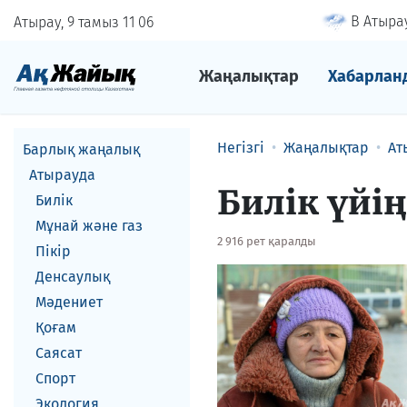
В Атырау
Атырау, 9 тамыз
11
:
06
Жаңалықтар
Хабарлан
Негізгі
Жаңалықтар
Ат
Барлық жаңалық
Атырауда
Билік үйі
Билік
Мұнай және газ
2 916 рет қаралды
Пікір
Денсаулық
Мәдениет
Қоғам
Саясат
Спорт
Экология