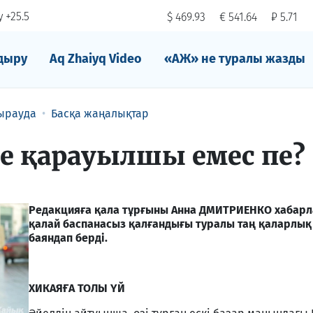
 +25.5
$ 469.93
€ 541.64
₽ 5.71
дыру
Aq Zhaiyq Video
«АЖ» не туралы жазды
ырауда
Басқа жаңалықтар
ңе қарауылшы емес пе?
Редакцияға қала тұрғыны Анна ДМИТРИЕНКО хабарла
қалай баспанасыз қалғандығы туралы таң қаларлық
баяндап берді.
ХИКАЯҒА ТОЛЫ ҮЙ