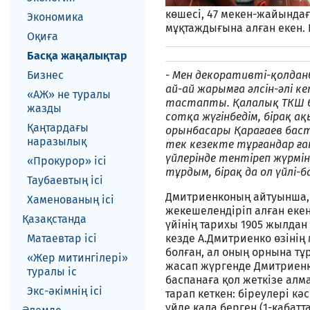
көшесі, 47 мекен-жайындағ
Экономика
мұқтаждығына алған екен. К
Оқиға
Басқа жаңалықтар
Бизнес
-
Мен декоративті-қолдан
ай-ай жарымға әлсін-әлі к
«АЖ» не туралы
тастапты. Қалалық ТКШ бөл
жазды
сотқа жүгінбедім, бірақ а
Қаңтардағы
орынбасары Қарағаев бастап
наразылық
тек кезекте тұрғандар ғ
үйлерінде тентіреп жүрмін,
«Прокурор» ісі
тұрдым, бірақ да ол үйлі-
Таубаевтың ісі
Дмитриенконың айтуынша,
Хаменованың ісі
жекешелендіріп алған екен
Қазақстанда
үйінің тарихы 1905 жылдан
Матаевтар ici
кезде А.Дмитриенко өзінің 
болған, ал оның орнына тұ
«Жер митингілері»
жасап жүргенде Дмитриенк
туралы іс
баспанаға қол жеткізе алма
Экс-әкiмнiң iсi
тарап кеткен: біреулері кә
үйде қала берген (1-қабат