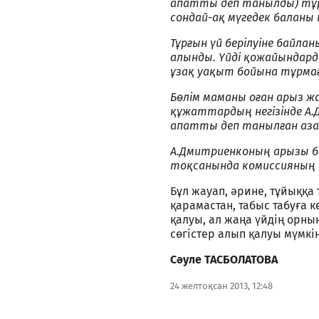
апатты деп танылды) тұр
сондай-ақ мүгедек баланы 
Тұрғын үй берілуіне байла
алынды. Үйді қожайындарды
ұзақ уақыт бойына тұрма
Бөлім маманы оған арыз жа
құжаттардың негізінде А
апатты деп танылған азам
А.Дмитриенконың арызы ба
тоқсанында комиссияның
Бұл жауап, әрине, тұйыққа
қарамастан, табыс табуға к
қалуы, ал жаңа үйдің орны
сөгістер алып қалуы мүмкін
С
ә
уле ТАСБ
О
ЛАТОВА
24 желтоқсан 2013, 12:48