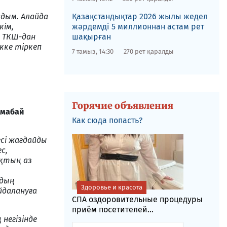
адым. Алайда
Қазақстандықтар 2026 жылы жедел
кім,
жәрдемді 5 миллионнан астам рет
. ТКШ-дан
шақырған
кке тіркеп
7 тамыз, 14:30
270 рет қаралды
Горячие объявления
ұмабай
Как сюда попасть?
сі жағдайды
с,
ықтың аз
рдың
Здоровье и красота
йдалануға
СПА оздоровительные процедуры
приём посетителей...
негізінде