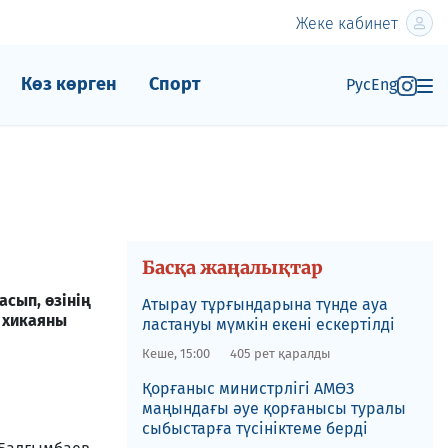
Жеке кабинет
Көз көрген
Спорт
Рус
Eng
Басқа жаңалықтар
сып, өзінің
Атырау тұрғындарына түнде ауа
 хикаяны
ластануы мүмкін екені ескертілді
Кеше, 15:00
405 рет қаралды
Қорғаныс министрлігі АМӨЗ
маңындағы әуе қорғанысы туралы
сыбыстарға түсініктеме берді