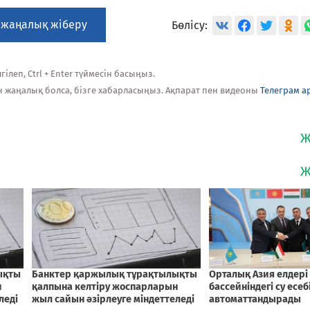
 жаңалық жіберу
Бөлісу:
ілеп, Ctrl + Enter түймесін басыңыз.
н жаңалық болса, бізге хабарласыңыз. Ақпарат пен видеоны
Телеграм а