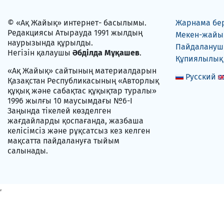
© «Ақ Жайық» интернет- басылымы.
Жарнама бе
Редакциясы Атырауда 1991 жылдың
Мекен-жайы
наурызында құрылды.
Пайдаланушы
Негізін қалаушы
Әбділда Мұқашев
.
Құпиялылық
«Ақ Жайық» сайтының материалдарын
Русский
Қазақстан Республикасының «Авторлық
құқық және сабақтас құқықтар туралы»
1996 жылғы 10 маусымдағы №6-I
Заңында тікелей көзделген
жағдайларды қоспағанда, жазбаша
келісімсіз және рұқсатсыз кез келген
мақсатта пайдалануға тыйым
салынады.