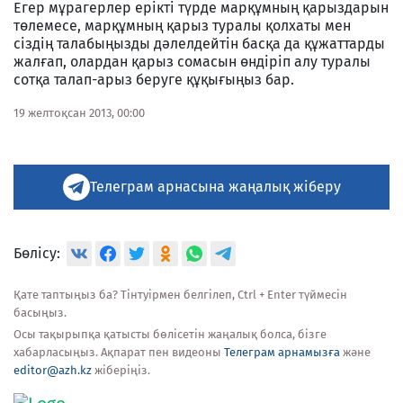
Егер мұрагерлер ерікті түрде марқұмның қарыздарын
төлемесе, марқұмның қарыз туралы қолхаты мен
сіздің талабыңызды дәлелдейтін басқа да құжаттарды
жалғап, олардан қарыз сомасын өндіріп алу туралы
сотқа талап-арыз беруге құқығыңыз бар.
19 желтоқсан 2013, 00:00
Телеграм арнасына жаңалық жіберу
Бөлісу:
Қате таптыңыз ба? Тінтуірмен белгілеп, Ctrl + Enter түймесін
басыңыз.
Осы тақырыпқа қатысты бөлісетін жаңалық болса, бізге
хабарласыңыз. Ақпарат пен видеоны
Телеграм арнамызға
және
editor@azh.kz
жіберіңіз.