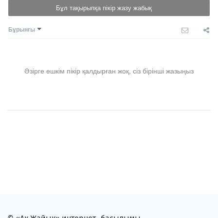
Бұл тақырыпқа пікір жазу жабық
Бұрынғы
Әзірге ешкім пікір қалдырған жоқ, сіз бірінші жазыңыз