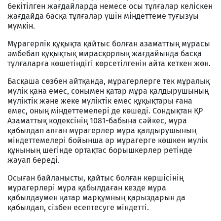
бекітілген жағдайларда немесе осы тұлғалар келіскен
жағдайда басқа тұлғалар үшін міндеттеме туғызуы
мүмкін.
Мұрагерлік құқықта қайтыс болған азаматтың мұрасы
әмбебап құқықтық мирасқорлық жағдайында басқа
тұлғаларға көшетіндігі көрсетілгенін айта кеткен жөн.
Басқаша сөзбен айтқанда, мұрагерлерге тек мұралық
мүлік қана емес, сонымен қатар мұра қалдырушының
мүліктік және жеке мүліктік емес құқықтары ғана
емес, оның міндеттемелері де көшеді. Сондықтан ҚР
Азаматтық кодексінің 1081-бабына сәйкес, мұра
қабылдап алған мұрагерлер мұра қалдырушының
міндеттемелері бойынша әр мұрагерге көшкен мүлік
құнының шегінде ортақтас борышкерлер ретінде
жауап береді.
Осыған байланысты, қайтыс болған көршісінің
мұрагерлері мұра қабылдаған кезде мұра
қабылдаумен қатар марқұмның қарыздарын да
қабылдап, сізбен есептесуге міндетті.