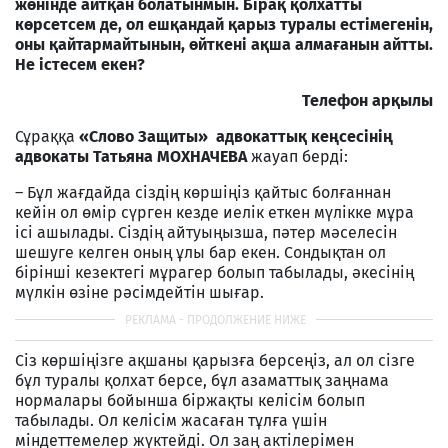
жөнінде айтқан болатынмын. Бірақ қолхатты
көрсетсем де, ол ешқандай қарыз туралы естімегенін,
оны қайтармайтынын, өйткені ақша алмағанын айтты.
Не істесем екен?
Телефон арқылы
Сұраққа
«Слово Защиты» адвокаттық кеңсесінің
адвокаты Татьяна МОХНАЧЕВА
жауап берді:
– Бұл жағдайда сіздің көршіңіз қайтыс болғаннан
кейін ол өмір сүрген кезде иелік еткен мүлікке мұра
ісі ашылады. Сіздің айтуыңызша, пәтер мәселесін
шешуге келген оның ұлы бар екен. Сондықтан ол
бірінші кезектегі мұрагер болып табылады, әкесінің
мүлкін өзіне рәсімдейтін шығар.
Сіз көршіңізге ақшаны қарызға берсеңіз, ал ол сізге
бұл туралы қолхат берсе, бұл азаматтық заңнама
нормалары бойынша біржақты келісім болып
табылады. Ол келісім жасаған тұлға үшін
міндеттемелер жүктейді. Ол заң актілерімен