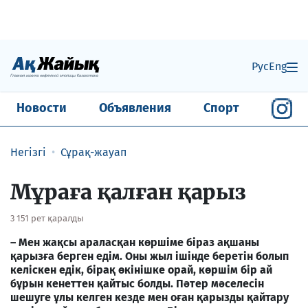
Рус
Eng
Новости
Объявления
Спорт
Негізгі
Сұрақ-жауап
Мұраға қалған қарыз
3 151 рет қаралды
– Мен жақсы араласқан көршіме біраз ақшаны
қарызға берген едім. Оны жыл ішінде беретін болып
келіскен едік, бірақ өкінішке орай, көршім бір ай
бұрын кенеттен қайтыс болды. Пәтер мәселесін
шешуге ұлы келген кезде мен оған қарызды қайтару