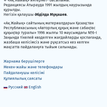
© «Ақ Жайық» интернет- басылымы.
Редакциясы Атырауда 1991 жылдың наурызында
құрылды.
Негізін қалаушы
Әбділда Мұқашев
.
«Ақ Жайық» сайтының материалдарын Қазақстан
Республикасының «Авторлық құқық және сабақтас
құқықтар туралы» 1996 жылғы 10 маусымдағы №6-I
Заңында тікелей көзделген жағдайларды қоспағанда,
жазбаша келісімсіз және рұқсатсыз кез келген
мақсатта пайдалануға тыйым салынады.
Жарнама берушілерге
Мекен-жайы және телефондары
Пайдаланушы келісімі
Құпиялылық саясаты
Русский
English