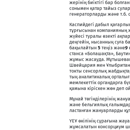
жерінің биіктігі бар болға
сонымен қатар тайыз сула
генераторларды және т.б.
Каспийдегі дабыл қағарлы
тұрғысынан компанияның ж
жүйесі туралы өзекті ақпар
деңгейін, нысанның суға ба
бақылайтын
5
теңіз және
9
станса «Болашақта», Баут
жұмыс жасауда. Мұтышева
Швейцария мен Ұлыбрита
токты сенсорлық жабдықта
тың аналитикалық орталығы
мемлекеттік органдарға бү
қамына кіріскен жөн деп 
Мұнай төгінділерінің жану
және бельгиялық ғалымдарм
ластанған жануарларды құ
ҮЕҰ өкілінің сұрағына жа
жұмсалатын консорциум 