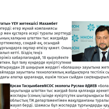
ғаты» ҮЕҰ жетекшісі Махамбет
өтерді: егер мұнай компаниясы
 мен құстарға әсері туралы зерттеуді
ының халқына штаттан тыс жағдайда
ерттемелер, сондай-ақ, осындай
ұрғындарға оқулар өткізу қажет. Оның
алып кетті. Біздің теңіз
ріміз хабарлағандай, 18 қыркүйекте
ткен. Бұл таяу күндерде күкіртсутекке
Атыраудан 28 шақырым жердегі «Болашақ» зауытына жетк
 айларда зауыттағы технологиялық жабдықтарға тестілік с
здағы апатқа қарағанда, ешкім тосын сыйдан сақтандырыл
Қосан Тасқынбаев
NCOC экологы Руслан ӘДИЕВ
«Бола
зауытында штаттан тыс жағдай бола қалғанда әрекет
жоспары (соның ішінде күкіртсутек шығарындысы б
облыстық ТЖ департаментімен мақұлданғаны турал
жауап берді. Шамасы бұл жоспарда тұрғындарды қау