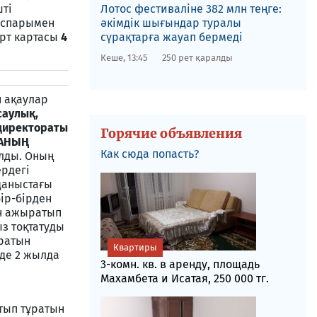
шті
Лотос фестиваліне​ 382 млн теңге:
оспарымен
әкімдік шығындар туралы
ірт картасы
4
сүрақтарға жауап бермеді
Кеше, 13:45
250 рет қаралды
 ақаулар
аулық,
 директораты
Горячие объявления
ВАНЫҢ
Как сюда попасть?
лды. Оның
ердегі
даныстағы
ір-бірден
ін ажыратып
ыз тоқтатуды
ратын
Квартиры
де 2 жылда
3-комн. кв. в аренду, площадь
Махамбета и Исатая, 250 000 тг.
атып тұратын