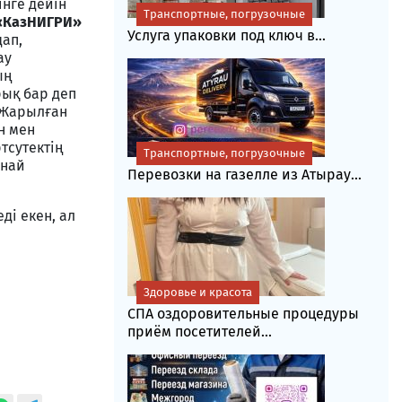
інге дейін
Транспортные, погрузочные
«КазНИГРИ»
Услуга упаковки под ключ в...
ап,
ау
ың
ық бар деп
 Жарылған
н мен
тсутектің
Транспортные, погрузочные
ұнай
Перевозки на газелле из Атырау...
і екен, ал
Здоровье и красота
СПА оздоровительные процедуры
приём посетителей...