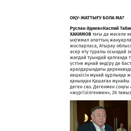
ОҚУ-ЖАТТЫҒУ БОЛА МА?
Руслан Әдиев
«Каспий Таби
ХАКИМОВ
тағы да мәселе к
ықтимал апаттың жануарлар
жоспарласа, Атырау облыс
әсер ету туралы осындай з
жағдай туындай қалғанда т
үстіне мұнай өндіру де баст
аралдарындағы дереккөзде
кешкісін мұнай құрлыққа же
қаныққан Қашаған мұнайы 
деген сөз. Дегенмен соңғы
«жүргізілгенмен», 26 тамы