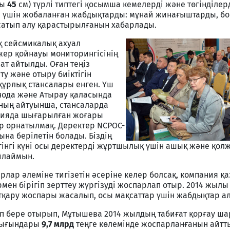
ны
45
см) түрлі типтегі қосымша кемелерді және төгінділер
р үшін жобаланған жабдықтарды: мұнай жинағыштарды, б
 сатып алу қарастырылғанын хабарлады.
қ сейсмикалық ахуал
ер қойнауы мониторингісінің
ат айтылды. Оған теңіз
ту және отыру биіктігін
құрлық стансалары енген. Үш
инода және Атырау қаласында
ның айтуынша, стансаларда
нияда шығарылған жоғары
р орнатылмақ. Деректер NCPOC-
на берілетін болады. Біздің
гінгі күні осы деректерді жұртшылық үшін ашық және қолж
ойлаймын.
арлар әлеміне тигізетін әсеріне келер болсақ, компания қ
ен бірігіп зерттеу жүргізуді жоспарлап отыр. 2014 жыл
тқару жоспары жасалып, осы мақсаттар үшін жабдықтар а
уап бере отырып, Мұтышева 2014 жылдың табиғат қорғау ш
шығындары
9,7 млрд
теңге көлемінде жоспарланғанын айтт