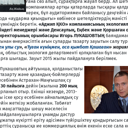
ғана сөз алып, сұрақтарға жауап берді. Ал шет
компаниялар артқы қатарларда тысқары қалды
керек, бұл аудиториямен байланысу деңгейін
рда «аударма қиындығы» көбінесе шетелдіктердің мәністі
үмкіндік беретін.
«Аджип ҚКО»
компаниясының экология
ндегі менеджері және Денсаулық, Еңбек және Қоршаған 
і директорының орынбасары Игорь ЛУКАШОВТЫҢ
баяндамас
ынан өнеркәсіптік ағын суларды тазарту зауытын салу ту
н улы су
»,
«
Туған күніңмен, аса қымбат Қашаған
» жария
ақ, облыстық экология департаменті қолқалаған бұл нысан
рға шығады. Зауыт 2015 жылы пайдалануға берілмек.
і, Лукашовтың айтуынша, қолданыстағы
 тазарту және қазандық-бойлерлерді
есебінен Астрахан-Маңғышлақ су
ы
30 пайызға
дейін (жылына
200 мың
рланып отыр. Екінші кезеңде, 2013-
 іске қосу есебінен айналымдық су
йін жеткізу жобаланған. Табиғат
к мақсаттарды шешу мәселесін
т пайдаланушыларға ұнамды дәстүр
жатқа күкіртті еріту әдісімен түйіршіктеу қондырғысын с
ірттің сұранысқа ие коммерциялық өнім екенін еске сала к