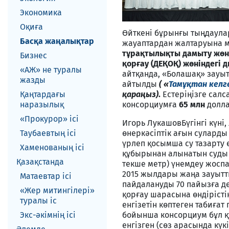
Экономика
Оқиға
Өйткені бұрынғы тыңдаула
Басқа жаңалықтар
жауаптардан жалтаруына м
тұрақтылықты дамыту жөні
Бизнес
қорғау (ДЕҚОҚ) жөніндег
«АЖ» не туралы
айтқанда, «Болашақ» зауыт
жазды
айтылды
(
«
Тамұқтан келге
Қаңтардағы
қараңыз)
.
Естеріңізге салс
наразылық
консорциумға
65 млн
долла
«Прокурор» ісі
Игорь Лукашов
Бүгінгі күн
Таубаевтың ісі
өнеркәсіптік ағын суларды
үрлеп қосымша су тазарту 
Хаменованың ісі
құбырынан алынатын суд
Қазақстанда
текше метр) үнемдеу жоспа
2015 жылдары жаңа зауытты
Матаевтар ici
пайдалануды 70 пайызға де
«Жер митингілері»
қорғау шарасына өндірісті
туралы іс
енгізетін көптеген табиға
Экс-әкiмнiң iсi
бойынша консорциум бұл құ
енгізген (сөз арасында күк