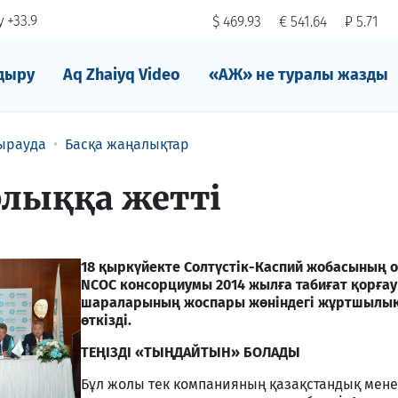
 +33.9
$ 469.93
€ 541.64
₽ 5.71
дыру
Aq Zhaiyq Video
«АЖ» не туралы жазды
ырауда
Басқа жаңалықтар
лыққа жетті
18 қыркүйекте Солтүстік-Каспий жобасының 
NCOC консорциумы 2014 жылға табиғат қорғау
шараларының жоспары жөніндегі жұртшылы
өткізді.
ТЕҢІЗДІ «ТЫҢДАЙТЫН» БОЛАДЫ
Бұл жолы тек компанияның қазақстандық мен