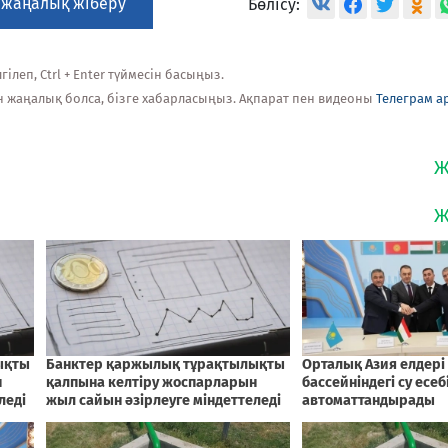
 жаңалық жіберу
Бөлісу:
ілеп, Ctrl + Enter түймесін басыңыз.
н жаңалық болса, бізге хабарласыңыз. Ақпарат пен видеоны
Телеграм а