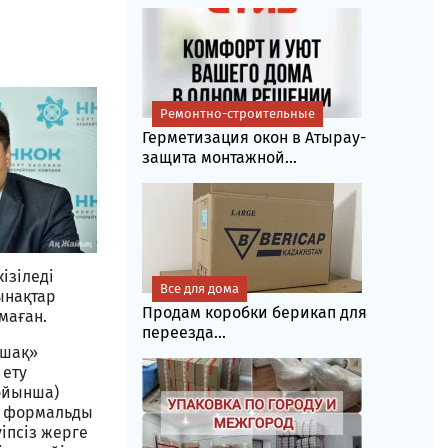
Ремонтно-строительные
Герметизация окон в Атырау-
защита монтажной...
ізіледі
Все для дома
ынақтар
Продам коробки берикап для
маған.
переезда...
шақ»
 ету
ойынша)
ы формальды
іпсіз жерге