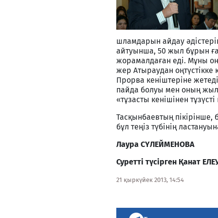
шламдарын айдау әдістері
айтуынша, 50 жыл бұрын ғ
жорамалдаған еді. Мұны о
жер Атыраудан оңтүстікке 
Прорва кеніштеріне жетеді.
пайда болуы мен оның жыл 
«тұзасты кенішінен тұзүсті
Тасқынбаевтың пікірінше,
бұл теңіз түбінің ластануын
Лаура СҮЛЕЙМЕНОВА
Суретті түсірген Қанат ЕЛЕ
21 қыркүйек 2013, 14:54