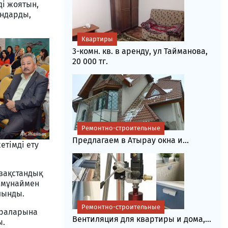
ді жоятын,
ондарды,
Квартиры
3-комн. кв. в аренду, ул Тайманова,
20 000 тг.
Ремонтно-строительные
Предлагаем в Атырау окна и...
етімді ету
азақстандық
ы мұнаймен
лынды.
Ремонтно-строительные
араларына
Вентиляция для квартиры и дома,...
ы.