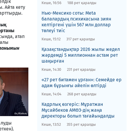
елдік
Кеше, 16:56
188 рет қаралды
. Айта кету
 арттырды.
Нью-Мексико соты​: Meta
балалардың психикасына зиян
лық
келтіргені үшін 567 млн доллар
ортаны
төлеуі тиіс
ында, атап
Кеше, 15:12
317 рет қаралды
ралы
ланымын
Қазақстандықтар 2026 жылы жедел
жәрдемді 5 миллионнан астам рет
шақырған
Кеше, 14:30
231 рет қаралды
«27 рет битамен ұрған»: Семейде ер
адам бұрынғы әйелін өлтірді
Кеше, 14:04
268 рет қаралды
Кадрлық өзгеріс: Мұратжан
Мұсайбеков АМӨЗ-дің жаңа
директоры болып ​тағайындалды
алуды
Кеше, 13:52
355 рет қаралды
еткен).