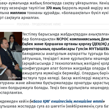
ақ» аумағында жабық блоктарда сақтау ұйғарылған. Кені
геру кезеңінде тәулігіне
370 мың
баррель мұнай өндіру ж
жылына
миллион
тоннаны құрайды. «Болашақтағы» бүкіл күк
рт сақтауға арналған.
Тестілеу барысында жабдықтардан анықталған
бар болғандықтан
NCPOC компаниясының Денс
Еңбек және Қоршаған ортаны қорғау (ДЕҚОҚ)
директорының орынбасары Гүлсім МҰТЫШЕ
баяндамасы анағұрлым ақпаратты тұрғыда бо
айтуынша, теңіздегі және құрлықтағы кешенд
(әрқайсысында 2 технологиялық желіден) қол
конфигурация апат болған жағдайда оларды б
ажыратуға мүмкіндік бермейді. Олардың бәр
тастауға тура келеді. Басқа желілерді мақсатс
матураны және айналма бұқтырмаларды орнатуды қарасты
інен болдырмауға болады. Теңіз бен құрлықтағы кешендер
оспарланған.
імдемеден кейін
(«
База ҚМГ еншілесінің меншігіне өтті
»
ұтышева жоспарда суға аз шөгетін (кейбіркеменің суға б