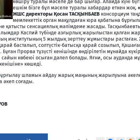
көшіру туралы мәселе де бар шығар. Алайда күні бүг
ешкім бізге бұл мәселе туралы хабардар еткен жоқ.
ЖШС директоры Қосан ТАСҚЫНБАЕВ
консорциум таңд
мемлекеттік орган мақұлдаған юра қабатына бұрғыл
не қатысты сенсациялық мәлімдеме жасады. Тасқынбаевт
алымдар Каспий түбінде азғырлық жарылыстан қалған жар
ның институтының 5 жылдық зерттеу жұмыстары растаған.
қарай басталып, солтүстік-батысқа қарай созылып, Қашаға
 Бұған Прорва тұзүсті кенішінде өндірілетін мұнайда күкір
сайын көбеюі осыған дәлел болады. Яғни, осы ауданда м
 кенішіне» көшеді.
 бұрғылау шламын айдау жарық маңының жарылуына әкелед
а әкеп соғады.
УОВ