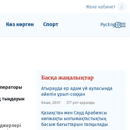
Жеке кабинет
Көз көрген
Спорт
Рус
Eng
Басқа жаңалықтар
операторы
Атырауда ер адам үй ауласында
әйелін ұрып-соққан
қ тыңдауын
Кеше, 20:57
277 рет қаралды
Қазақстан мен Сауд Арабиясы
көпжақты ынтымақтастықтың
басым бағыттарын талқылады
еджерлері