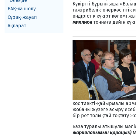
Әлемде
Күкіртті бұрынғыша «Болаш
БАҚ-қа шолу
тәжірибелік-өнеркәсіптік и
өндірістік күкірт көлемі 
Сұрақ-жауап
миллион
тоннаға дейін күкі
Ақпарат
қос тиекті-қайырмалы ар
жобаны жүзеге асыру есеб
бір рет толықтай тоқтату ж
База туралы атышулы мәл
жарияланымын қараңыз)
М