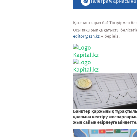
Телеграм арнасына
Қате таптыңыз ба? Тінтуірмен белг
Осы тақырыпқа қатысты бөлісеті
editor@azh.kz
жіберіңіз.