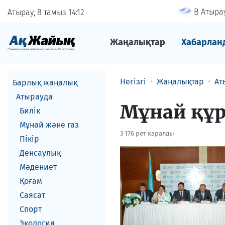
В Атырау
Атырау, 8 тамыз
14
12
Жаңалықтар
Хабарлан
Негізгі
Жаңалықтар
Ат
Барлық жаңалық
Атырауда
Мұнай құр
Билік
Мұнай және газ
3 176 рет қаралды
Пікір
Денсаулық
Мәдениет
Қоғам
Саясат
Спорт
Экология