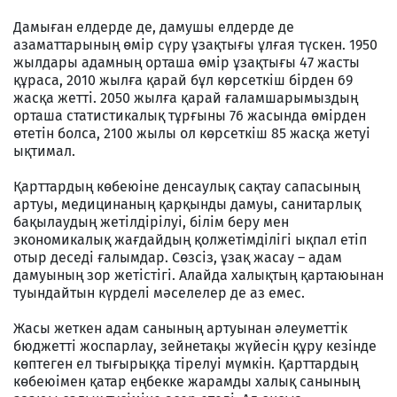
Дамыған елдерде де, дамушы елдерде де
азаматтарының өмір сүру ұзақтығы ұлғая түскен. 1950
жылдары адамның орташа өмір ұзақтығы 47 жасты
құраса, 2010 жылға қарай бұл көрсеткіш бірден 69
жасқа жетті. 2050 жылға қарай ғаламшарымыздың
орташа статистикалық тұрғыны 76 жасында өмірден
өтетін болса, 2100 жылы ол көрсеткіш 85 жасқа жетуі
ықтимал.
Қарттардың көбеюіне денсаулық сақтау сапасының
артуы, медицинаның қарқынды дамуы, санитарлық
бақылаудың жетілдірілуі, білім беру мен
экономикалық жағдайдың қолжетімділігі ықпал етіп
отыр деседі ғалымдар. Сөзсіз, ұзақ жасау – адам
дамуының зор жетістігі. Алайда халықтың қартаюынан
туындайтын күрделі мәселелер де аз емес.
Жасы жеткен адам санының артуынан әлеуметтік
бюджетті жоспарлау, зейнетақы жүйесін құру кезінде
көптеген ел тығырыққа тірелуі мүмкін. Қарттардың
көбеюімен қатар еңбекке жарамды халық санының