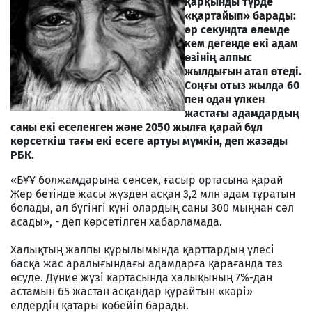
қарқынды түрде
«қартайып» барады:
әр секундта әлемде
кем дегенде екі адам
өзінің алпыс
жылдығын атап өтеді.
Соңғы отыз жылда 60
пен одан үлкен
жастағы адамдардың
саны екі еселенген және 2050 жылға қарай бұл
көрсеткіш тағы екі есеге артуы мүмкін, деп жазады
РБК.
«БҰҰ болжамдарына сенсек, ғасыр ортасына қарай
Жер бетінде жасы жүзден асқан 3,2 млн адам тұратын
болады, ал бүгінгі күні олардың саны 300 мыңнан сәл
асады», - деп көрсетілген хабарламада.
Халықтың жалпы құрылымында қарттардың үлесі
басқа жас аралығындағы адамдарға қарағанда тез
өсуде. Дүние жүзі картасында халықының 7%-дан
астамын 65 жастан асқандар құрайтын «кәрі»
елдердің қатары көбейіп барады.