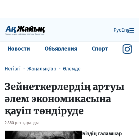
Рус
Eng
Новости
Объявления
Спорт
Негізгі
Жаңалықтар
Әлемде
Зейнеткерлердің артуы
әлем экономикасына
қауіп төндіруде
2 880 рет қаралды
Біздің ғаламшар