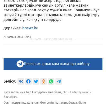
азаюы салық түсіміне әсер етеді. Ал онсыз
зейнеткерлердің күн сайын артып келе жатқан
«әскерін» асырап-сақтау мүмкін емес. Сондықтан бұл
жағдай түрлі жас аралығындағы халықтың өмір сүру
деңгейіне үлкен қауіп төндіруде.
Дереккөз:
bnews.kz
23 тамыз 2013, 16:45
Телеграм арнасына жаңалық жіберу
Бөлісу:
Қате таптыңыз ба? Тінтуірмен белгілеп, Ctrl + Enter түймесін
басыңыз.
Осы тақырыпқа қатысты бөлісетін жаңалық болса, бізге