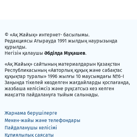
© «Ақ Жайық» интернет- басылымы.
Редакциясы Атырауда 1991 жылдың наурызында
құрылды.
Негізін қалаушы
Әбділда Мұқашев
.
«Ақ Жайық» сайтының материалдарын Қазақстан
Республикасының «Авторлық құқық және сабақтас
құқықтар туралы» 1996 жылғы 10 маусымдағы №6-I
Заңында тікелей көзделген жағдайларды қоспағанда,
жазбаша келісімсіз және рұқсатсыз кез келген
мақсатта пайдалануға тыйым салынады.
Жарнама берушілерге
Мекен-жайы және телефондары
Пайдаланушы келісімі
Құпиялылық саясаты