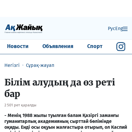
Рус
Eng
Новости
Объявления
Спорт
Негізгі
Сұрақ-жауап
Білім алудың да өз реті
бар
2 501 рет қаралды
- Менің 1988 жылы туылған балам Қазіргі заманғы
гуманитарлық академияның сырттай бөлімінде
оқиды. Енді осы оқуын жалғастыра отырып, ол Каспий