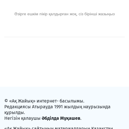
Әзірге ешкім пікір қалдырған жоқ, сіз бірінші жазыңыз
© «Ақ Жайық» интернет- басылымы.
Редакциясы Атырауда 1991 жылдың наурызында
құрылды.
Негізін қалаушы
Әбділда Мұқашев
.
«Ақ Жайық» сайтының материалдарын Қазақстан