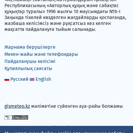
Республикасының «Авторлық құқық және сабақтас
құқықтар туралы» 1996 жылғы 10 маусымдағы №6-I
Заңында тікелей көзделген жағдайларды қоспағанда,
жазбаша келісімсіз және рұқсатсыз кез келген
мақсатта пайдалануға тыйым салынады.
Жарнама берушілерге
Мекен-жайы және телефондары
Пайдаланушы келісімі
Құпиялылық саясаты
Русский
English
gismeteo.kz
мәліметіне сүйенген ауа-райы болжамы
Төлем карталарын қабылдаймыз