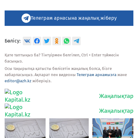
Телеграм арнасына жаңалық жіберу
Бөлісу:
Қате таптыңыз ба? Тінтуірмен белгілеп, Ctrl + Enter түймесін
басыңыз.
Осы тақырыпқа қатысты бөлісетін жаңалық болса, бізге
хабарласыңыз. Ақпарат пен видеоны
Телеграм арнамызға
және
editor@azh.kz
жіберіңіз.