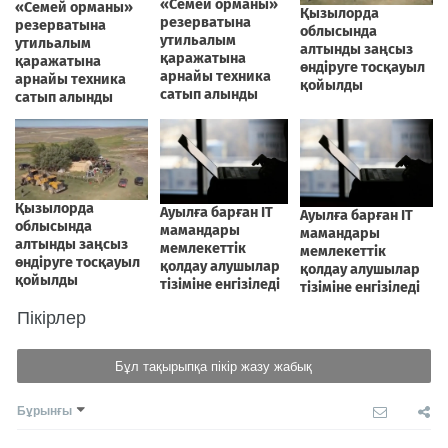
Пікірлер
Бұл тақырыпқа пікір жазу жабық
Бұрынғы