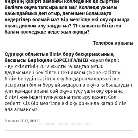
өңірінің қазіргі заманғы колледжіне де сырттай
бөлімге оқуға тапсыра ала ма? Колледж ұжымы
қабылдаймыз деп отыр, дегенмен болашақта
кедергілер болмай ма? Бір мезгілде екі оқу орнында
оқып, диплом алу заңды ма? 11-сыныпты бітірген
балам колледжде неше жыл оқиды?
Телефон арқылы
Сұраққа облыстық білім беру басқармасының
басшысы Берікқали СӘРСЕНҒАЛИЕВ
жауап берді:
- ҚР Үкіметінің 2012 жылғы 19 қаңтар №130
Қаулысымен бекітілген Техникалық және кәсіптік
білім берудің кәсіптік оқу бағдарламаларын іске
асыратын білім беру ұйымдарына оқуға қабылдаудың
үлгі қағидаларына сай оқуға түсу үшін оқу орнына
білімі жөніндегі түпнұсқаны тапсыру қажет. Сол
себепті Сіз бір мезгілде екі оқу орнында қатар білім
ала алмайсыз.
8 тамыз 2013, 00:00