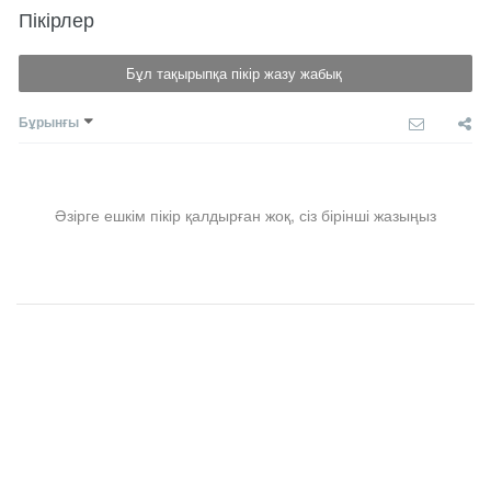
Пікірлер
Бұл тақырыпқа пікір жазу жабық
Бұрынғы
Әзірге ешкім пікір қалдырған жоқ, сіз бірінші жазыңыз