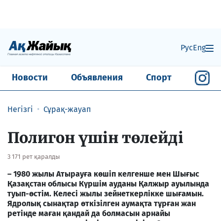
Рус
Eng
Новости
Объявления
Спорт
Негізгі
Сұрақ-жауап
Полигон үшін төлейді
3 171 рет қаралды
– 1980 жылы Атырауға көшіп келгенше мен Шығыс
Қазақстан облысы Күршім ауданы Қалжыр ауылында
туып-өстім.
Келесі жылы зейнеткерлікке шығамын.
Ядролық сынақтар өткізілген аумақта тұрған жан
ретінде маған қандай да болмасын арнайы