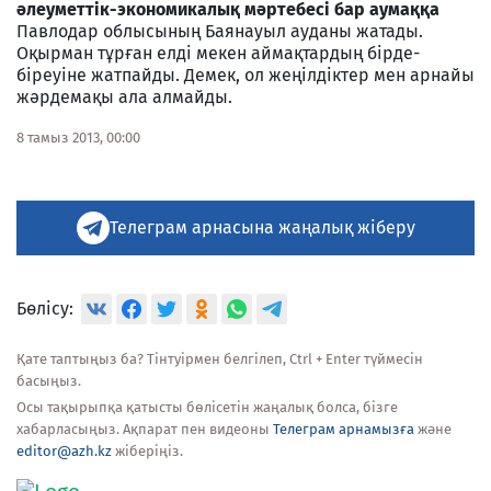
әлеуметтiк-экономикалық мәртебесi бар аумаққа
Павлодар облысының Баянауыл ауданы жатады.
Оқырман тұрған елді мекен аймақтардың бірде-
біреуіне жатпайды. Демек, ол жеңілдіктер мен арнайы
жәрдемақы ала алмайды.
8 тамыз 2013, 00:00
Телеграм арнасына жаңалық жіберу
Бөлісу:
Қате таптыңыз ба? Тінтуірмен белгілеп, Ctrl + Enter түймесін
басыңыз.
Осы тақырыпқа қатысты бөлісетін жаңалық болса, бізге
хабарласыңыз. Ақпарат пен видеоны
Телеграм арнамызға
және
editor@azh.kz
жіберіңіз.