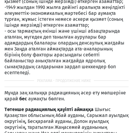
қызмет (соның iшiнде мерзiмдi) өткерген азаматтар;
-1949 жылдан 1990 жылға дейiнгi аралықта жеңiлдiктi
әлеуметтiк-экономикалық мәртебесi бар аумақта
тұрған, жұмыс iстеген немесе әскери қызмет (соның
iшiнде мерзiмдi) өткерген азаматтар;
- осы тармақтың екiншi және үшiншi абзацтарында
аталған, мүгедек деп танылған аурулары бар
адамдардың балалары олардың денсаулық жағдайы
мен Заңда аталған аймақтарда ата-аналарының
бiрiнiң болу факторы арасындағы себептi
байланыстар анықталған жағдайда ядролық
сынақтардың салдарынан зардап шеккендер боп
есептеледі.
Мұнда заң халыққа радиацияның әсер ету мөлшеріне
қарай
бес
аумақты бөлген.
Төтенше радиациялық қауiптi аймаққа
Шығыс
Қазақстан облысының Абай ауданы, Сарыжал ауылдық
округінің, Бесқарағай ауданы, Долон ауылдық
округінің, таратылған Жаңасемей ауданының