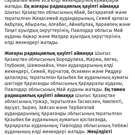
Сарыапан және Иса елдi мекендерiнiң аумақтары
жатады.
Ең жоғары радиациялық қауіпті аймаққа
Шығыс Қазақстан облысының Абай, Бесқарағай және
таратылған Жаңасемей аудандарының, Семей қаласы
Ақбұлақ, Абыралы, Алғабас, Айнабұлақ, Қараөлең және
Таңат ауылдық округтерінің, Павлодар облысы Май
ауданы Ақжар және Малдар ауылдық округтерінің
елдi мекендерi жатады.
Жоғары радиациялық қауiптi аймаққа
Шығыс
Қазақстан облысының Бородулиха, Жарма, Аягөз,
Глубокое, Шемонайха, Ұлан аудандарының елдi
мекендерi, Семей, Курчатов, Өскемен және Риддер
қалалары; таратылған Қазыбек би ауданының аумағы
шегінде Қарағанды облысының Қарқаралы ауданы,
Павлодар облысының Май ауданы жатады.
Ең төмен
радиациялық қауіпті аймаққа
Шығыс Қазақстан
облысының Yржар, таратылған Таскескен, Көкпектi,
Ақсуат, Зырян, Зайсан және Тарбағатай
аудандарының; Қарағанды облысының таратылған
Қазыбек би ауданының аумағын қоспағанда,
Қарқаралы ауданының; Павлодар облысының Лебяжi
ауданының елдi мекендерi жатады.
Жеңiлдiктi