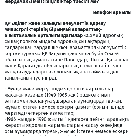
жәрдемақы мен жеңілдіктер тиесілі ме?
Телефон арқылы
ҚР Әділет және халықты әлеуметтік қорғау
министрліктерінің бірыңғай ақпараттық-
анықтамалық орталығындағылар
«Семей ядролық
сынақ полигонындағы ядролық сынақтардың
салдарынан зардап шеккен азаматтарды әлеуметтік
қорғау туралы» ҚР Заңының аясында бүкіл Семей
облысының аумағы және Павлодар, Шығыс Қазақстан
және Қарағанды облыстарының полигонға іргелес
жатқан аудандары экологиялық апат аймағы деп
танылғанын түсіндірді.
- Әуеде және жер үстiнде ядролық жарылыстар
жасаған кезеңде (1949-1965 жж.) радиоактивтi
заттармен ластануға ұшыраған аумақтарда тұрған,
жұмыс iстеген немесе әскери қызмет (соның iшiнде
мерзiмдi) өткерген азаматтар;
-1966 жылдан 1990 жылғы 1 қаңтарға дейiнгi аралықта
жерасты ядролық жарылыстарын жасау кезеңiнде
осы аумақтарда тұрған, жұмыс iстеген немесе әскери