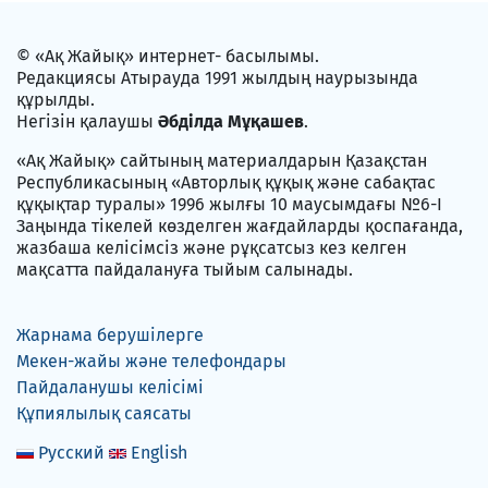
© «Ақ Жайық» интернет- басылымы.
Редакциясы Атырауда 1991 жылдың наурызында
құрылды.
Негізін қалаушы
Әбділда Мұқашев
.
«Ақ Жайық» сайтының материалдарын Қазақстан
Республикасының «Авторлық құқық және сабақтас
құқықтар туралы» 1996 жылғы 10 маусымдағы №6-I
Заңында тікелей көзделген жағдайларды қоспағанда,
жазбаша келісімсіз және рұқсатсыз кез келген
мақсатта пайдалануға тыйым салынады.
Жарнама берушілерге
Мекен-жайы және телефондары
Пайдаланушы келісімі
Құпиялылық саясаты
Русский
English