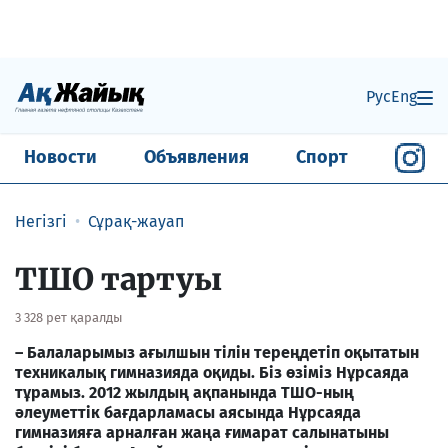
Рус
Eng
Новости
Объявления
Спорт
Негізгі
Сұрақ-жауап
ТШО тартуы
3 328 рет қаралды
– Балаларымыз ағылшын тілін тереңдетіп оқытатын
техникалық гимназияда оқиды. Біз өзіміз Нұрсаяда
тұрамыз. 2012 жылдың ақпанында ТШО-ның
әлеуметтік бағдарламасы аясында Нұрсаяда
гимназияға арналған жаңа ғимарат салынатыны