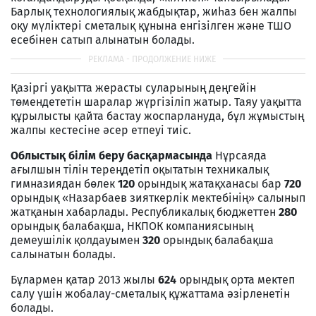
Барлық технологиялық жабдықтар, жиһаз бен жалпы
оқу мүліктері сметалық құнына енгізілген және ТШО
есебінен сатып алынатын болады.
Қазіргі уақытта жерасты суларының деңгейін
төмендететін шаралар жүргізіліп жатыр. Таяу уақытта
құрылысты қайта бастау жоспарлануда, бұл жұмыстың
жалпы кестесіне әсер етпеуі тиіс.
Облыстық білім беру басқармасында
Нұрсаяда
ағылшын тілін тереңдетіп оқытатын техникалық
гимназиядан бөлек
120
орындық жатақханасы бар
720
орындық «Назарбаев зияткерлік мектебінің» салынып
жатқанын хабарлады. Республикалық бюджеттен
280
орындық балабақша, НКПОК компаниясының
демеушілік қолдауымен
320
орындық балабақша
салынатын болады.
Бұлармен қатар 2013 жылы
624
орындық орта мектеп
салу үшін жобалау-сметалық құжаттама әзірленетін
болады.