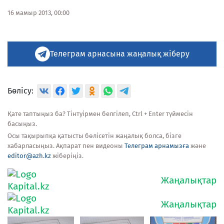
16 мамыр 2013, 00:00
Телеграм арнасына жаңалық жіберу
Бөлісу:
Қате таптыңыз ба? Тінтуірмен белгілеп, Ctrl + Enter түймесін
басыңыз.
Осы тақырыпқа қатысты бөлісетін жаңалық болса, бізге
хабарласыңыз. Ақпарат пен видеоны
Телеграм арнамызға
және
editor@azh.kz
жіберіңіз.