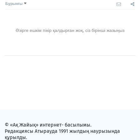
Бұрынғы
Әзірге ешкім пікір қалдырған жоқ, сіз бірінші жазыңыз
© «Ақ Жайық» интернет- басылымы.
Редакциясы Атырауда 1991 жылдың наурызында
құрылды.