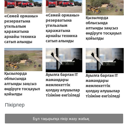
Пікірлер
Бұл тақырыпқа пікір жазу жабық