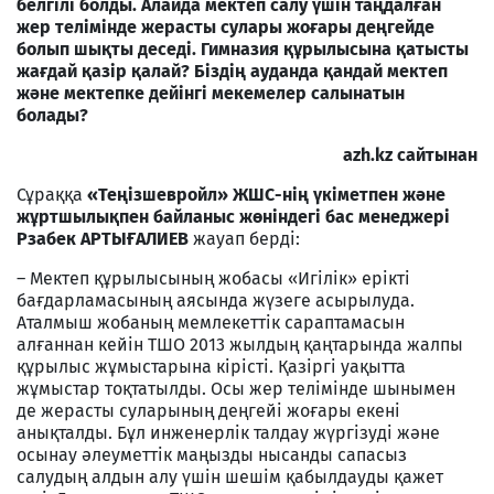
белгілі болды. Алайда мектеп салу үшін таңдалған
жер телімінде жерасты сулары жоғары деңгейде
болып шықты деседі. Гимназия құрылысына қатысты
жағдай қазір қалай? Біздің ауданда қандай мектеп
және мектепке дейінгі мекемелер салынатын
болады?
azh
.
kz сайтынан
Сұраққа
«Теңізшевройл» ЖШС-нің үкіметпен және
жұртшылықпен байланыс жөніндегі бас менеджері
Рзабек АРТЫҒАЛИЕВ
жауап берді:
– Мектеп құрылысының жобасы «Игілік» ерікті
бағдарламасының аясында жүзеге асырылуда.
Аталмыш жобаның мемлекеттік сараптамасын
алғаннан кейін ТШО 2013 жылдың қаңтарында жалпы
құрылыс жұмыстарына кірісті. Қазіргі уақытта
жұмыстар тоқтатылды. Осы жер телімінде шынымен
де жерасты суларының деңгейі жоғары екені
анықталды. Бұл инженерлік талдау жүргізуді және
осынау әлеуметтік маңызды нысанды сапасыз
салудың алдын алу үшін шешім қабылдауды қажет