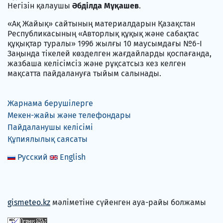
Негізін қалаушы
Әбділда Мұқашев
.
«Ақ Жайық» сайтының материалдарын Қазақстан
Республикасының «Авторлық құқық және сабақтас
құқықтар туралы» 1996 жылғы 10 маусымдағы №6-I
Заңында тікелей көзделген жағдайларды қоспағанда,
жазбаша келісімсіз және рұқсатсыз кез келген
мақсатта пайдалануға тыйым салынады.
Жарнама берушілерге
Мекен-жайы және телефондары
Пайдаланушы келісімі
Құпиялылық саясаты
Русский
English
gismeteo.kz
мәліметіне сүйенген ауа-райы болжамы