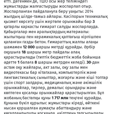
етті. Дегенмен де, ТШО осы жер теліміндегі
жұмыстарды жалғастыруды жоспарлап отыр.
Жоспарланған пайдалануға беру уақыты: 2014
жылдың шілде-тамыз айлары. Кәсіпорын техникалық
қызмет көрсету үшін жертөле орынжайы бар
3
қатарлы каркасты ғимарат салуды жоспарлауда.
Қабырғалар мен аралықтардың материалы:
жылытқыш пен керамикалық қаптағыш кірпішпен
қаланған газды бетон. Ғимараттың жалпы алаңы
шамамен
12 000
шаршы метрді құрайды. Әрбір
оқушыға
18
шаршы метр пайдалы алаң
қарастырылады (типтік бюджеттік жоба бойынша
әдетте
1
балаға
8
шаршы метрден келеді).
30
-дан
астам оқу жайлары, акт залы, оқу залы мен
видеотекасы бар кітапхана, компьютерлік және
лингвистикалық сыныптар, жоғарғы және кіші топтар
үшін спорт залдары, медициналық және әкімшілік
орынжайлар, тирлер, демалыс орындары және
көптеген қосалқы орынжайлар қарастырылған. Бұл
жобаның бастапқы құны
1 717 млн
теңгені құрайды.
Құнына бүкіл құрылыс жұмыстары кіреді, өйткені
нысан қоршалған аумақты абаттандыру және
көгалдандыруды қосқанда, «кілтпен» тапсырылады.