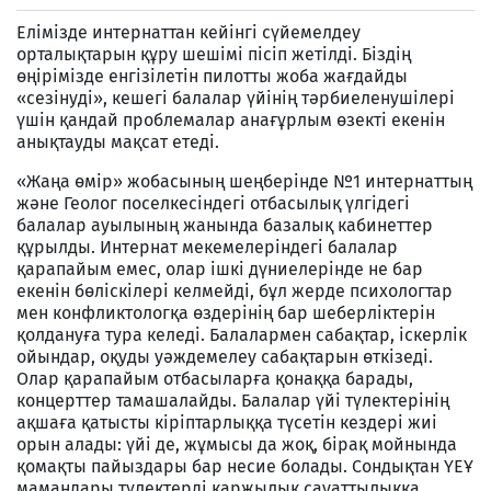
Елімізде интернаттан кейінгі сүйемелдеу
орталықтарын құру шешімі пісіп жетілді. Біздің
өңірімізде енгізілетін пилотты жоба жағдайды
«сезінуді», кешегі балалар үйінің тәрбиеленушілері
үшін қандай проблемалар анағұрлым өзекті екенін
анықтауды мақсат етеді.
«Жаңа өмір» жобасының шеңберінде №1 интернаттың
және Геолог поселкесіндегі отбасылық үлгідегі
балалар ауылының жанында базалық кабинеттер
құрылды. Интернат мекемелеріндегі балалар
қарапайым емес, олар ішкі дүниелерінде не бар
екенін бөліскілері келмейді, бұл жерде психологтар
мен конфликтологқа өздерінің бар шеберліктерін
қолдануға тура келеді. Балалармен сабақтар, іскерлік
ойындар, оқуды уәждемелеу сабақтарын өткізеді.
Олар қарапайым отбасыларға қонаққа барады,
концерттер тамашалайды. Балалар үйі түлектерінің
ақшаға қатысты кіріптарлыққа түсетін кездері жиі
орын алады: үйі де, жұмысы да жоқ, бірақ мойнында
қомақты пайыздары бар несие болады. Сондықтан ҮЕҰ
мамандары түлектерді қаржылық сауаттылыққа