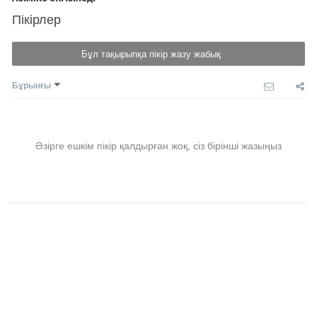
Пікірлер
Бұл тақырыпқа пікір жазу жабық
Бұрынғы
Әзірге ешкім пікір қалдырған жоқ, сіз бірінші жазыңыз