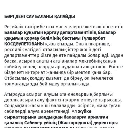
БӘРІ ДЕНІ САУ БАЛАНЫ ҚАЛАЙДЫ
Ресейлік тәжірибе осы мәселелерге жетекшілік ететін
Балалар құқығын қорғау департаментінің балалар
құқығын қорғау бөлімінің бастығы Гүлшәрбат
ҚОСДӘУЛЕТОВАНЫ
қызықтырды. Оның пікірінше,
ресейлік үлгідегі отбасылық істер жөніндегі
департаменттер бізге де өте пайдалы болар еді. Бұдан
басқа, асырап алатын ата-аналар мектебінің санын
көбейту керек, оларды әр ауданнан ашқан жөн. Әзірге
бізде №1 интернат жанында бір мектеп қана бар.
Отбасылық қолдау қызметі де біреу, ол Кәмелетке
толмағандарды бейімдеу орталығында.
Атырауда асырап алушы ата-аналардың барлығы
дерлік асырап алу фактісін жария етпеуге тырысады.
Сондықтан жасы кіші балаларды, әсіресе, жаңа туған
сәбилерді алуға әрекеттенеді. Ал
жүйке
сырқаттарына шалдыққан балаларға арналған
қалалық Сәбилер үйінің (Жилгородокта) директоры