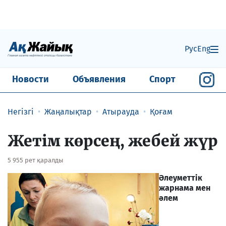
Рус
Eng
Новости
Объявления
Спорт
Негізгі
Жаңалықтар
Атырауда
Қоғам
Жетім көрсең, жебей жүр
5 955 рет қаралды
Әлеуметтік
жарнама мен
әлем