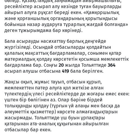
бөледі. Қазақстандық заңнамадан айырмашылығы,
ресейліктер асырап алу кезінде туған бауырларды
айырып алуға рұқсат береді екен. «Қамқоршылық
және қорғаншылық органдарының қорытындысы
бойынша назар аударуға тұрарлық жағдай болғанда»
деген тұжырымдама бар көрінеді.
Бала асырауды насихаттау барлық деңгейде
жүргізіледі. Осындай отбасыларды қолдайтын
қалалық мақсаттық бағдарламалар, сонымен қатар
материалдық қолдау көрсететін қосымша мемлекеттік
бағдарлама бар. Соңғы
20
жылда Тольяттиде
364
асырап алушы отбасына
419
бала берілген.
Жақсы оқып, жұмыс тауып, отбасын құрып,
мемлекеттен пәтер алуға қол жеткізе алған
түлектердің үлесі ресейліктерде де жоғары емес екен:
үштен бір бөлігінен аз. Олар бәріне бірдей
толыққанды қолдау (тұрғын үй алаңы мен басқа да
әлеуметтік қызметтер) көрсете алмағандықтарын
жасырмады. Тольяттиде үш буын ұрпақтары
қатарынан ата-аналық құқығынан айырылған
отбасылар бар екен.