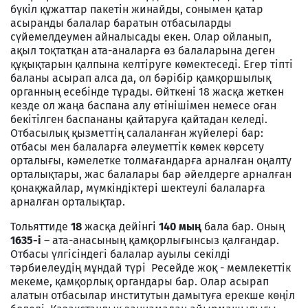
бүкіл құжаттар пакетін жинайды, сонымен қатар
асыранды балалар баратын отбасыларды
сүйемелдеумен айналысады екен. Олар ойланып,
ақыл тоқтатқан ата-аналарға өз балаларына деген
құқықтарын қалпына келтіруге көмектеседі. Егер тіпті
баланы асырап алса да, ол бәрібір қамқоршылық
органның есебінде тұрады. Өйткені 18 жасқа жеткен
кезде ол жаңа баспана алу өтінішімен немесе оған
бекітілген баспананы қайтаруға қайтадан келеді.
Отбасылық қызметтің салаланған жүйелері бар:
отбасы мен балаларға әлеуметтік көмек көрсету
орталығы, кәмелетке толмағандарға арналған оңалту
орталықтары, жас балалары бар әйелдерге арналған
қонақжайлар, мүмкіндіктері шектеулі балаларға
арналған орталықтар.
Тольяттиде
18
жасқа дейінгі
140 мың
бала бар. Оның
1635-і
– ата-анасының қамқорлығынсыз қалғандар.
Отбасы үлгісіндегі балалар ауылы секілді
тәрбиелеудің мұндай түрі Ресейде жоқ - мемлекеттік
мекеме, қамқорлық органдары бар. Олар асырап
алатын отбасылар институтын дамытуға ерекше көңіл