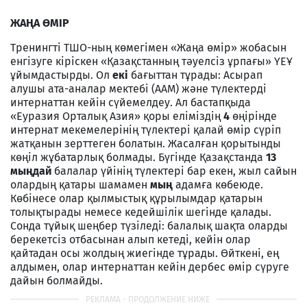
ЖАҢА ӨМІР
Тренингті ТШО-ның көмегімен «Жаңа өмір» жобасын
енгізуге кіріскен «Қазақстанның тәуелсіз ұрпағы» ҮЕҰ
ұйымдастырды. Ол
екі
бағыттан тұрады: Асырап
алушы ата-аналар мектебі (ААМ) және түлектерді
интернаттан кейін сүйемелдеу. Ал бастапқыда
«Еуразия Орталық Азия» қоры еліміздің
4
өңірінде
интернат мекемелерінің түлектері қалай өмір сүріп
жатқанын зерттеген болатын. Жасалған қорытынды
көңіл жұбатарлық болмады. Бүгінде Қазақстанда
13
мыңдай
балалар үйінің түлектері бар екен, жыл сайын
олардың қатары шамамен
мың
адамға көбеюде.
Көбінесе олар қылмыстық құрылымдар қатарын
толықтырады немесе кедейшілік шегінде қалады.
Сонда тұйық шеңбер түзіледі: балалық шақта оларды
берекетсіз отбасынан алып кетеді, кейін олар
қайтадан осы жолдың жиегінде тұрады. Өйткені, ең
алдымен, олар интернаттан кейін дербес өмір сүруге
дайын болмайды.