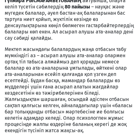
Гүлмира РЫСМАҒАМБЕТОВАНЫҢ
айтуынша, оларға
келіп түсетін сәбилердің
80 пайызы
– науқас және
мүгедек балалар, әуел бастан-ақ балаларынан бас
тартуға ниет қойып, жүктілік кезінде өз
денсаулықтарына көңіл бөлмеген гастарбайтерлердің
балалары көп екен. Ал асырап алушы ата-аналар дені
сау сәбиді қалайды.
Мектеп жасындағы балалардың жаңа отбасын табу
мүмкіндігі аз – асырап алушы ата-аналар олармен
ортақ тіл табыса алмаймыз деп қорқады немесе
балалар өз ата-аналарына ұмтылады, өйткені олар
ата-аналарынан есейіп қалғанда қол үзген деп
есептейді. Бұдан басқа, мамандар балаларды өз
мүдделері үшін ғана асырап алатын жағдайлар
кездесетінін өз тәжірибелерінен біледі.
Жалғыздықтан шаршаған, осындай әдіспен отбасын
сақтап қалғысы келген, айналадағылар үшін «баласы
бар толыққанды отбасы» мәртебесіне ие болғысы
келетін адамдар келеді. Олар психологпен жұмыс
процесінде жалпы өздеріне баланың керегі де жоқ
екендігін түсініп жатса жақсы-ақ.