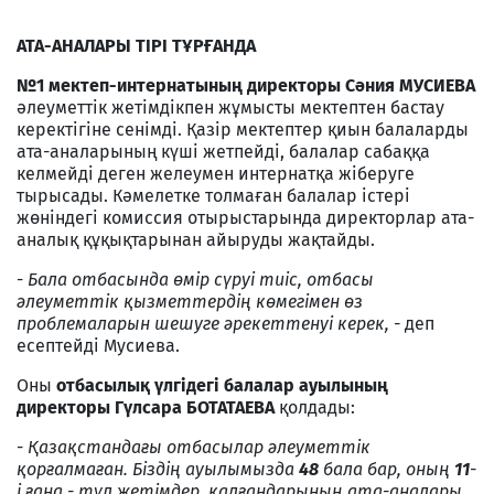
АТА-АНАЛАРЫ ТІРІ ТҰРҒАНДА
№1 мектеп-интернатының директоры Сәния МУСИЕВА
әлеуметтік жетімдікпен жұмысты мектептен бастау
керектігіне сенімді. Қазір мектептер қиын балаларды
ата-аналарының күші жетпейді, балалар сабаққа
келмейді деген желеумен интернатқа жіберуге
тырысады. Кәмелетке толмаған балалар істері
жөніндегі комиссия отырыстарында директорлар ата-
аналық құқықтарынан айыруды жақтайды.
-
Бала отбасында өмір сүруі тиіс, отбасы
әлеуметтік қызметтердің көмегімен өз
проблемаларын шешуге әрекеттенуі керек, -
деп
есептейді Мусиева.
Оны
отбасылық үлгідегі балалар ауылының
директоры Гүлсара БОТАТАЕВА
қолдады:
-
Қазақстандағы отбасылар әлеуметтік
қорғалмаған. Біздің ауылымызда
48
бала бар, оның
11
-
і ғана - тұл жетімдер, қалғандарының ата-аналары