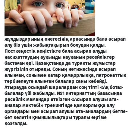
жұлдыздарының өнегесінің арқасында бала асырап
алу біз үшін жабықтақырып болудан қалды.
Посткеңестік кеңістікте бала асырап алуды
насихаттаудың ауқымды науқанын ресейліктер
бастаған еді. Қазақстанда да тұрақты жұмыстар
жүргізіліп отырады. Соның нәтижесінде асырап
алынған, сонымен қатар қамқорлыққа, патронаттық
тәрбиелеуге алынған балалар саны көбейді.
Атырауда осындай шаралардан соң тіпті «Ақ бота»
балалар үйі жабылды. №1 интернаттың базасында
ресейлік мамандар өткізген «Асырап алушы ата-
аналар мектебі» тренингінде қамқорлыққа алу
органдары мен асырап алушы ата-аналардың бетпе-
бет келетін қиыншылықтары туралы әңгіме
қозғалды.