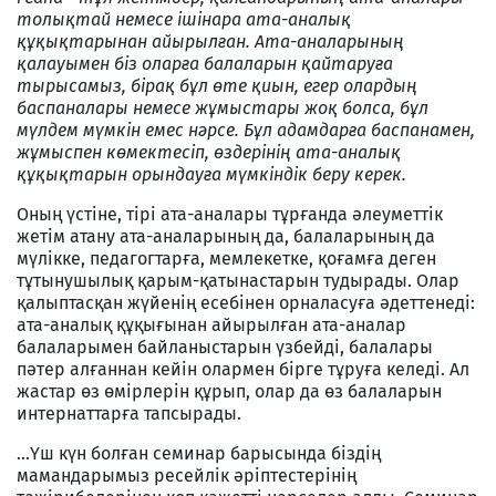
толықтай немесе ішінара ата-аналық
құқықтарынан айырылған. Ата-аналарының
қалауымен біз оларға балаларын қайтаруға
тырысамыз, бірақ бұл өте қиын, егер олардың
баспаналары немесе жұмыстары жоқ болса, бұл
мүлдем мүмкін емес нәрсе. Бұл адамдарға баспанамен,
жұмыспен көмектесіп, өздерінің ата-аналық
құқықтарын орындауға мүмкіндік беру керек.
Оның үстіне, тірі ата-аналары тұрғанда әлеуметтік
жетім атану ата-аналарының да, балаларының да
мүлікке, педагогтарға, мемлекетке, қоғамға деген
тұтынушылық қарым-қатынастарын тудырады. Олар
қалыптасқан жүйенің есебінен орналасуға әдеттенеді:
ата-аналық құқығынан айырылған ата-аналар
балаларымен байланыстарын үзбейді, балалары
пәтер алғаннан кейін олармен бірге тұруға келеді. Ал
жастар өз өмірлерін құрып, олар да өз балаларын
интернаттарға тапсырады.
…Үш күн болған семинар барысында біздің
мамандарымыз ресейлік әріптестерінің