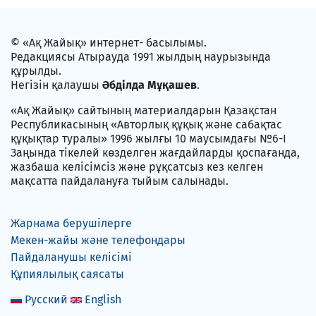
© «Ақ Жайық» интернет- басылымы.
Редакциясы Атырауда 1991 жылдың наурызында
құрылды.
Негізін қалаушы
Әбділда Мұқашев
.
«Ақ Жайық» сайтының материалдарын Қазақстан
Республикасының «Авторлық құқық және сабақтас
құқықтар туралы» 1996 жылғы 10 маусымдағы №6-I
Заңында тікелей көзделген жағдайларды қоспағанда,
жазбаша келісімсіз және рұқсатсыз кез келген
мақсатта пайдалануға тыйым салынады.
Жарнама берушілерге
Мекен-жайы және телефондары
Пайдаланушы келісімі
Құпиялылық саясаты
Русский
English