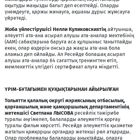
оқытуды маңызды бағыт деп есептейді. Оларды
үнемдеуге, қаржы жинауға, ақшаны дұрыс жұмсауға
үйретеді.
Жоба үйлестірушісі Нелли Куликовскихтің
айтуынша,
әлеуетті ата-ана асырап алушы ата-аналар мектебінің
(ААМ) сабақтарына баруға аса құлшыныс танытпайды
екен, олар өздерін онсыз да жақсы ата-ана бола
аламыз деп ойлайды. Ал Ресейде болашақ асырап
алушы ата-аналар 64 сағаттық тренингтен өтіп,
мемлекеттік үлгідегі сертификат алуға міндетті.
Ү
РІМ
-
Б
Ұ
ТА
Ғ
ЫМЕН
ҚҰҚ
Ы
Қ
ТАРЫНАН
АЙЫРЫЛ
Ғ
АН
Тольятти қалалық округі мэриясының отбасылық,
қорғаншылық және қамқоршылық департаментінің
жетекшісі Светлана ЛЫСОВА
ресейлік тәжірибе
туралы әңгімелеп, балаларды әлеуметтік қорғау
туралы фильм көрсетті. Ресейде әлеуметтік қызметке
жататын қамқоршы органдар жетекші рөл атқарады.
Олар проблемалы балаларды анықтайды, оларға