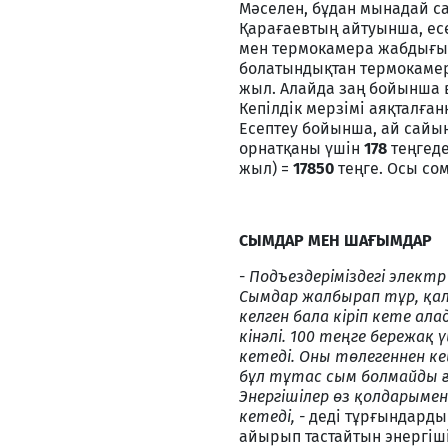
Мәселен, бұдан мынадай са
Қарағаевтың айтуынша, ес
мен термокамера жабдығы 
болатындықтан термокамера
жыл. Алайда заң бойынша 
Кепілдік мерзімі аяқталған
Есептеу бойынша, ай сайын
орнатқаны үшін
178
теңгеде
жыл) =
17850
теңге. Осы сом
СЫМДАР МЕН ШАҒЫМДАР
-
Подъездеріміздегі элект
Сымдар жалбырап тұр, қал
келген бала кіріп кете ал
кінәлі. 100 теңге бережақ
кетеді. Оны төлегеннен ке
бұл тұтас сым болмайды ғо
Энергішілер өз қолдарымен
кетеді, -
деді тұрғындарды
айырып тастайтын энергіші