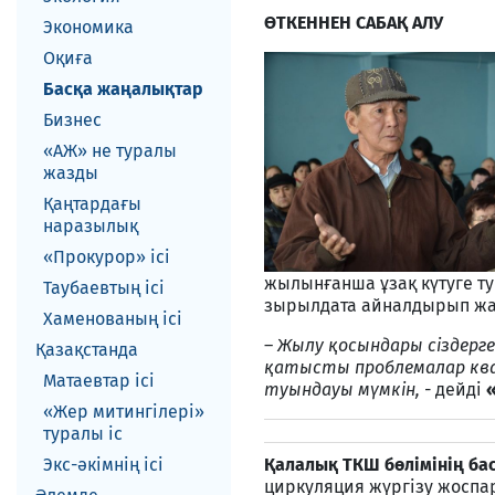
ӨТКЕННЕН САБАҚ АЛУ
Экономика
Оқиға
Басқа жаңалықтар
Бизнес
«АЖ» не туралы
жазды
Қаңтардағы
наразылық
«Прокурор» ісі
жылынғанша ұзақ күтуге тур
Таубаевтың ісі
зырылдата айналдырып жа
Хаменованың ісі
–
Жылу қосындары сіздерге 
Қазақстанда
қатысты проблемалар ква
Матаевтар ici
туындауы мүмкін, -
дейді
«Жер митингілері»
туралы іс
Экс-әкiмнiң iсi
Қалалық ТКШ бөлімінің б
циркуляция жүргізу жоспар