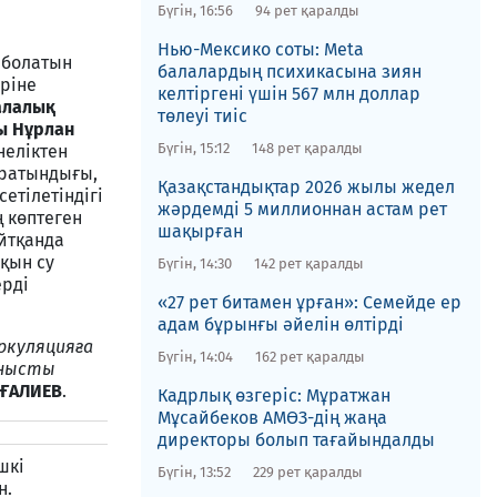
Бүгін, 16:56
94 рет қаралды
Нью-Мексико соты​: Meta
 болатын
балалардың психикасына зиян
ріне
келтіргені үшін 567 млн доллар
алалық
төлеуі тиіс
ы Нұрлан
Бүгін, 15:12
148 рет қаралды
неліктен
ұратындығы,
Қазақстандықтар 2026 жылы жедел
етілетіндігі
жәрдемді 5 миллионнан астам рет
 көптеген
шақырған
йтқанда
лқын су
Бүгін, 14:30
142 рет қаралды
ерді
«27 рет битамен ұрған»: Семейде ер
адам бұрынғы әйелін өлтірді
иркуляцияға
Бүгін, 14:04
162 рет қаралды
анысты
РҒАЛИЕВ
.
Кадрлық өзгеріс: Мұратжан
Мұсайбеков АМӨЗ-дің жаңа
директоры болып ​тағайындалды
шкі
Бүгін, 13:52
229 рет қаралды
н.