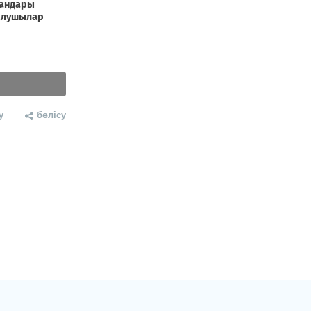
у
бөлісу