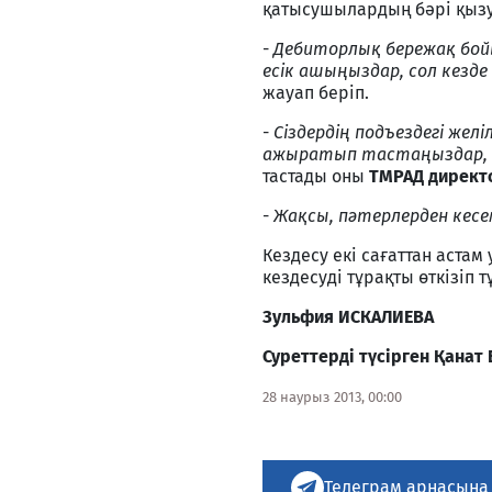
қатысушылардың бәрі қызу
-
Дебиторлық бережақ бойы
есік ашыңыздар, сол кезде
жауап беріп.
-
Сіздердің подъездегі жел
ажыратып тастаңыздар, пә
тастады оны
ТМРАД дирек
-
Жақсы, пәтерлерден кесем
Кездесу екі сағаттан аста
кездесуді тұрақты өткізіп т
Зульфия ИСКАЛИЕВА
Суреттерді түсірген
Қанат 
28 наурыз 2013, 00:00
Телеграм арнасына