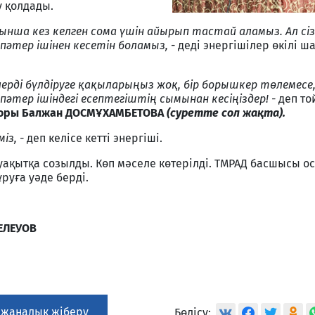
 қолдады.
нша кез келген сома үшін айырып тастай аламыз. Ал сізд
 пәтер ішінен кесетін боламыз,
- деді энергішілер өкілі 
ілерді бүлдіруге қақыларыңыз жоқ, бір борышкер төлемесе
тер ішіндегі есептегіштің сымынан кесіңіздер! -
деп то
торы Балжан ДОСМҰХАМБЕТОВА
(суретте сол жақта).
із, -
деп келісе кетті энергіші.
м уақытқа созылды. Көп мәселе көтерілді. ТМРАД басшысы 
ұруға уәде берді.
ЕЛЕУОВ
 жаңалық жіберу
Бөлісу: