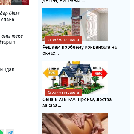
ДВЕРИ, ВИТРАЖИ ...
ер бізге
шамдана
, оны жеке
Стройматериалы
йтарып
Решаем проблему конденсата на
окнах...
осындай
Стройматериалы
Окна В АТЫРАУ: Преимущества
заказа...