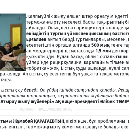
Жалпыүйлік жылу өлшегіштер орнату міндетті
терможаңғырту мәселесі басты тақырыптың бі
айналды. Оның негізгі принциптері жөнінде
қ
әкімдіктің тұрғын үй инспекциясының бастығ
Ерғалиев
айтып берді.Тұрғындарды, мәселен, 
есептегіштің орташа алғанда
500 мың
теңге т
ал мердігерлердің сметасында
1,5 млн
деп көрс
қызықтырды. Бұдан басқа, облыс орталығының
үйлерінде рециркуляция, қарапайым тілмен а
«обратка» жоқ. Ыстық суды ашқанда, әуелі са
а келеді. Ал ыстық су есептегіш бұл уақытта текше метрл
тады.
ыстық су береді. Ол үйдің ішінде салқындап қалады. Рец
рталішілік тораптарға, жертөлеішілік жүйелерге байл
«Атырау жылу жүйелері» АҚ вице-президенті Әлібек ТЕМІ
астығы Жұмабай ҚАРАҒАЕВТЫҢ
пікірінше, бұл проблеманы і
ын енгізіп, терможаңғырту көмегімен шешуге болады еке