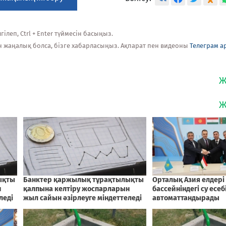
ілеп, Ctrl + Enter түймесін басыңыз.
н жаңалық болса, бізге хабарласыңыз. Ақпарат пен видеоны
Телеграм а