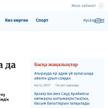
Жеке кабинет
Көз көрген
Спорт
Рус
Eng
а да
Басқа жаңалықтар
Атырауда ер адам үй ауласында
әйелін ұрып-соққан
Бүгін, 20:57
134 рет қаралды
Қазақстан мен Сауд Арабиясы
теу
көпжақты ынтымақтастықтың
імдік
басым бағыттарын талқылады