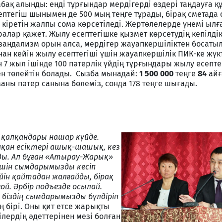
бақ алынды: енді тұрғындар мердігерді өздері таңдауға қ
ептегіш шынымен де 500 мың теңге тұрады, бірақ сметада
кіретін жалпы сома көрсетіледі. Жертөлелерде үнемі ылғ
лар қажет. Жылу есептегішке қызмет көрсетудің кепілдік
вандализм орын алса, мердігер жауапкершіліктен босаты
нан кейін жылу есептегіші үшін жауапкершілік ПИК-ке жүк
 7 жыл ішінде 100 пәтерлік үйдің тұрғындары жылу есепте
н төлейтін болады. Сызба мынадай:
1 500 000
теңге
84
айға
аны пәтер санына бөлеміз, сонда 178 теңге шығады.
р қалқандары нашар күйде.
қан есіктері ашық-шашық, кез
ады. Ал бұған «Атырау-Жарық»
 үшін сымдарымызды кесіп
йін қайтадан жалғайды, бірақ
й. Әрбір подъезде осылай.
 біздің сымдарымызды бүлдіріп
ң бірі. Оны қит етсе жарықты
лердің әдеттерінен мезі болған