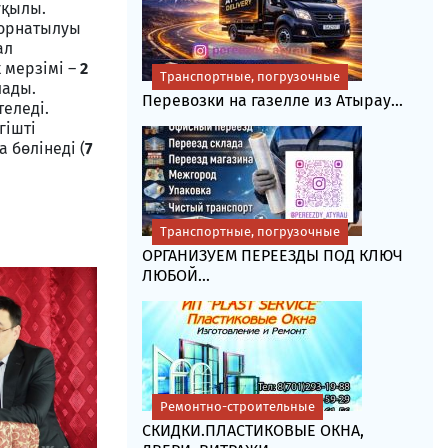
ұқылы.
 орнатылуы
ал
 мерзімі –
2
Транспортные, погрузочные
лады.
Перевозки на газелле из Атырау...
теледі.
гішті
 бөлінеді (
7
Транспортные, погрузочные
ОРГАНИЗУЕМ ПЕРЕЕЗДЫ ПОД КЛЮЧ
ЛЮБОЙ...
Ремонтно-строительные
СКИДКИ.ПЛАСТИКОВЫЕ ОКНА,