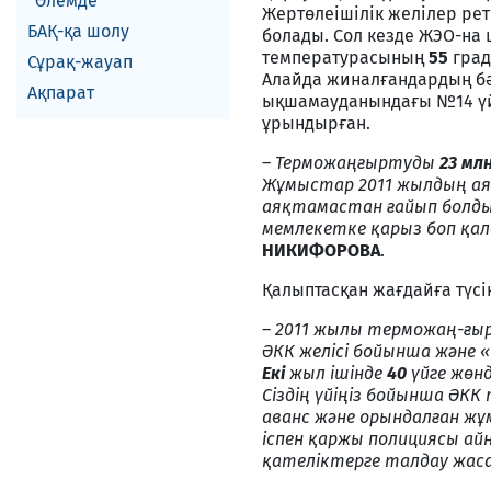
Әлемде
Жертөлеішілік желілер рет
БАҚ-қа шолу
болады. Сол кезде ЖЭО-на 
температурасының
55
град
Сұрақ-жауап
Алайда жиналғандардың бә
Ақпарат
ықшамауданындағы №14 үй 
ұрындырған.
–
Терможаңғыртуды
23 мл
Жұмыстар 2011 жылдың аяғы
аяқтамастан ғайып болды.
мемлекетке қарыз боп қал
НИКИФОРОВА
.
Қалыптасқан жағдайға түсі
–
2011 жылы терможаң-ғы
ӘКК желісі бойынша және 
Екі
жыл ішінде
40
үйге жөнд
Сіздің үйіңіз бойынша Ә
аванс және орындалған жұ
іспен қаржы полициясы а
қателіктерге талдау жаса