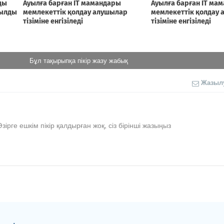
Бұл тақырыпқа пікір жазу жабық
Жазыл
Әзірге ешкім пікір қалдырған жоқ, сіз бірінші жазыңыз