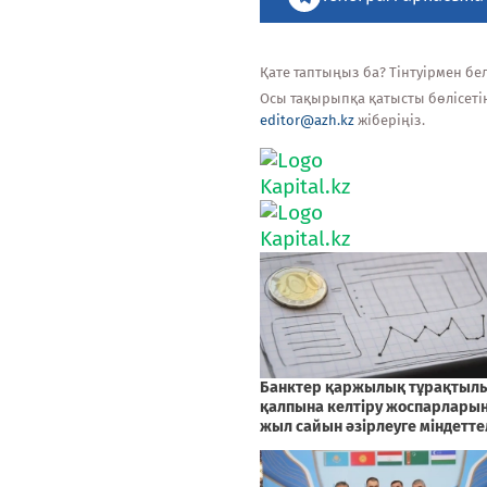
Қате таптыңыз ба? Тінтуірмен белг
Осы тақырыпқа қатысты бөлісеті
editor@azh.kz
жіберіңіз.