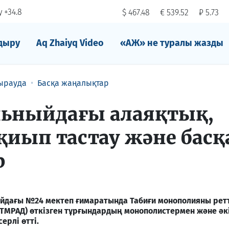
 +34.8
$ 467.48
€ 539.52
₽ 5.73
дыру
Aq Zhaiyq Video
«АЖ» не туралы жазды
ырауда
Басқа жаңалықтар
ьныйдағы алаяқтық,
қиып тастау және басқ
р
йдағы №24 мектеп ғимаратында Табиғи монополияны рет
 (ТМРАД) өткізген тұрғындардың монополистермен және әк
ерлі өтті.