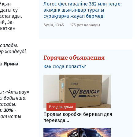
айқын
Лотос фестиваліне​ 382 млн теңге:
дағы су
әкімдік шығындар туралы
расталады.
сүрақтарға жауап бермеді
й, 3а-
Бүгін, 13:45
175 рет қаралды
кетке»
мсалады.
ер жөндеуді
Горячие объявления
з
ны
Ирина
Как сюда попасть?
ы: «Атырау»
сі бойынша.
жасады.
Все для дома
ы:
30%
-
Продам коробки берикап для
 қатысты
переезда...