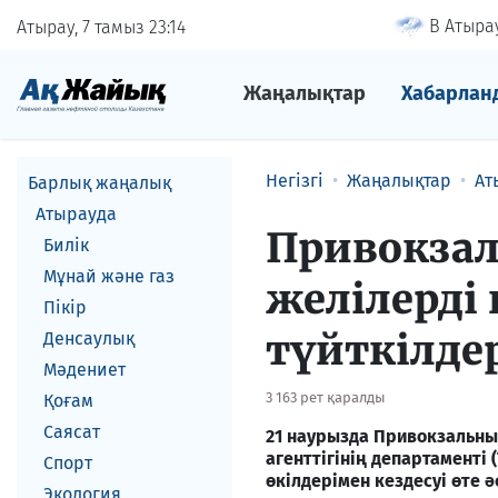
В Атырау
Атырау, 7 тамыз
23
14
Жаңалықтар
Хабарлан
Негізгі
Жаңалықтар
Ат
Барлық жаңалық
Атырауда
Привокзал
Билік
Мұнай және газ
желілерді 
Пікір
түйткілде
Денсаулық
Мәдениет
3 163 рет қаралды
Қоғам
Саясат
21 наурызда Привокзальны
агенттігінің департаменті
Спорт
өкілдерімен кездесуі өте әс
Экология