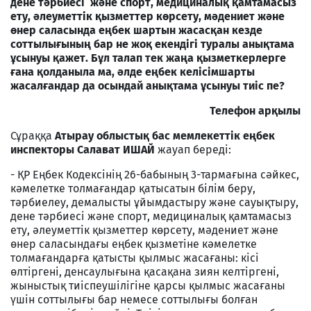
дене тәрбиесі және спорт, медициналық қамтамасыз
ету, әлеуметтік қызметтер көрсету, мәдениет және
өнер саласында еңбек шартын жасасқан кезде
соттылығының бар не жоқ екендігі туралы анықтама
ұсынуы қажет. Бұл талап тек жаңа қызметкерлерге
ғана қолданыла ма, әлде еңбек келісімшарты
жасалғандар да осындай анықтама ұсынуы тиіс пе?
Телефон арқылы
Сұраққа
Атырау облыстық бас мемлекеттік еңбек
инспекторы Салават ИШАЙ
жауап береді:
- ҚР Еңбек Кодексінің 26-бабының 3-тармағына сәйкес,
кәмелетке толмағандар қатысатын білім беру,
тәрбиелеу, демалысты ұйымдастыру және сауықтыру,
дене тәрбиесі және спорт, медициналық қамтамасыз
ету, әлеуметтік қызметтер көрсету, мәдениет және
өнер саласындағы еңбек қызметіне кәмелетке
толмағандарға қатысты қылмыс жасағаны: кісі
өлтіргені, денсаулығына қасақана зиян келтіргені,
жыныстық тиіспеушілігіне қарсы қылмыс жасағаны
үшін соттылығы бар немесе соттылығы болған