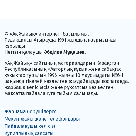
© «Ақ Жайық» интернет- басылымы.
Редакциясы Атырауда 1991 жылдың наурызында
құрылды.
Негізін қалаушы
Әбділда Мұқашев
.
«Ақ Жайық» сайтының материалдарын Қазақстан
Республикасының «Авторлық құқық және сабақтас
құқықтар туралы» 1996 жылғы 10 маусымдағы №6-I
Заңында тікелей көзделген жағдайларды қоспағанда,
жазбаша келісімсіз және рұқсатсыз кез келген
мақсатта пайдалануға тыйым салынады.
Жарнама берушілерге
Мекен-жайы және телефондары
Пайдаланушы келісімі
Құпиялылық саясаты