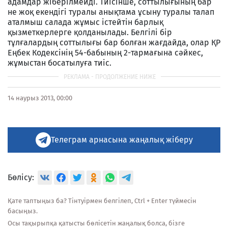
адамдар жіберілмейді. Тиісінше, соттылығының бар
не жоқ екендігі туралы анықтама ұсыну туралы талап
аталмыш салада жұмыс істейтін барлық
қызметкерлерге қолданылады. Белгілі бір
тұлғалардың соттылығы бар болған жағдайда, олар ҚР
Еңбек Кодексінің 54-бабының 2-тармағына сәйкес,
жұмыстан босатылуға тиіс.
14 наурыз 2013, 00:00
Телеграм арнасына жаңалық жіберу
Бөлісу:
Қате таптыңыз ба? Тінтуірмен белгілеп, Ctrl + Enter түймесін
басыңыз.
Осы тақырыпқа қатысты бөлісетін жаңалық болса, бізге