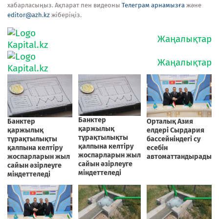
хабарласыңыз. Ақпарат пен видеоны
Телеграм арнамызға
және
editor@azh.kz
жіберіңіз.