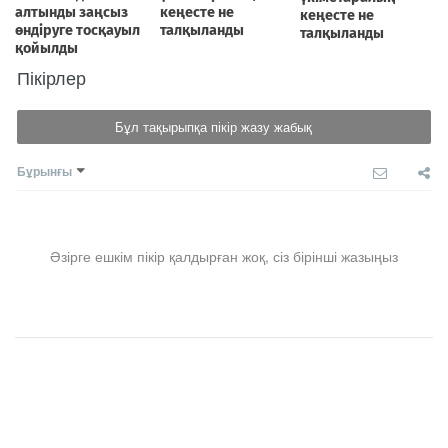
Пікірлер
Бұл тақырыпқа пікір жазу жабық
Бұрынғы
Әзірге ешкім пікір қалдырған жоқ, сіз бірінші жазыңыз