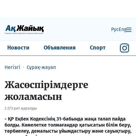
Рус
Eng
Новости
Объявления
Спорт
Негізгі
Сұрақ-жауап
Жасөспірімдерге
жоламасын
2 273 рет қаралды
- ҚР Еңбек Кодексінің 31-бабында жаңа талап пайда
болды. Кәмелетке толмағандар қатысатын білім беру,
тәрбиелеу, демалысты ұйымдастыру және сауықтыру,