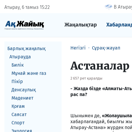
В Атырау
Атырау, 6 тамыз
15
22
Жаңалықтар
Хабарлан
Негізгі
Сұрақ-жауап
Барлық жаңалық
Атырауда
Астаналар
Билік
Мұнай және газ
2 657 рет қаралды
Пікір
- Жазда бізде «Алматы-Ат
Денсаулық
рас па?
Мәдениет
Қоғам
Саясат
Шынымен де,
«Жолаушылар
хабарлағандай, биылғы жы
Спорт
Атырау-Астана» жүрдек пой
Экология