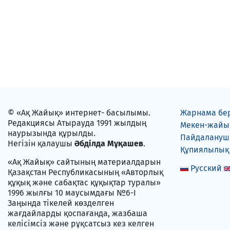
© «Ақ Жайық» интернет- басылымы.
Жарнама бе
Редакциясы Атырауда 1991 жылдың
Мекен-жайы
наурызында құрылды.
Пайдаланушы
Негізін қалаушы
Әбділда Мұқашев
.
Құпиялылық
«Ақ Жайық» сайтының материалдарын
Русский
Қазақстан Республикасының «Авторлық
құқық және сабақтас құқықтар туралы»
1996 жылғы 10 маусымдағы №6-I
Заңында тікелей көзделген
жағдайларды қоспағанда, жазбаша
келісімсіз және рұқсатсыз кез келген