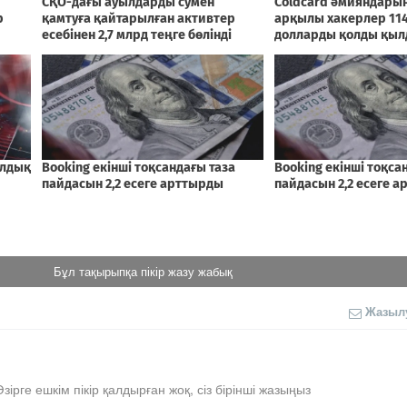
Бұл тақырыпқа пікір жазу жабық
Жазыл
Әзірге ешкім пікір қалдырған жоқ, сіз бірінші жазыңыз