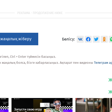
 жаңалық жіберу
Бөлісу:
ілеп, Ctrl + Enter түймесін басыңыз.
н жаңалық болса, бізге хабарласыңыз. Ақпарат пен видеоны
Телеграм а