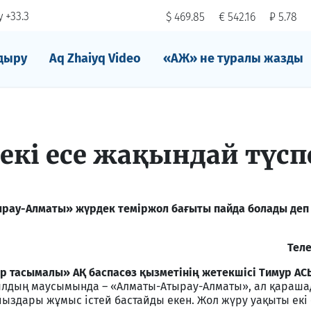
 +33.3
$ 469.85
€ 542.16
₽ 5.78
дыру
Aq Zhaiyq Video
«АЖ» не туралы жазды
 екі есе жақындай түсп
ырау-Алматы» жүрдек теміржол бағыты пайда болады деп 
Тел
 тасымалы» АҚ баспасөз қызметінің жетекшісі Тимур А
лдың маусымында – «Алматы-Атырау-Алматы», ал қарашад
ыздары жұмыс істей бастайды екен. Жол жүру уақыты екі 