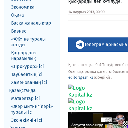
қысқарады деп күтілуде.
Экономика
14 наурыз 2013, 00:00
Оқиға
Басқа жаңалықтар
Бизнес
«АЖ» не туралы
Телеграм арнасына
жазды
Қаңтардағы
наразылық
Қате таптыңыз ба? Тінтуірмен белг
«Прокурор» ісі
Осы тақырыпқа қатысты бөлісеті
Таубаевтың ісі
editor@azh.kz
жіберіңіз.
Хаменованың ісі
Қазақстанда
Матаевтар ici
«Жер митингілері»
туралы іс
Экс-әкiмнiң iсi