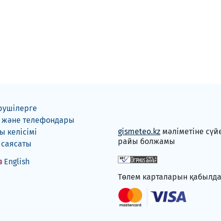
рушілерге
 және телефондары
gismeteo.kz
мәліметіне сүй
 келісімі
райы болжамы
 саясаты
English
Төлем карталарын қабылд