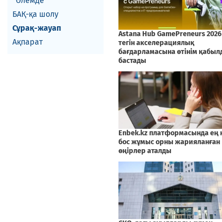
Әлемде
БАҚ-қа шолу
Сұрақ-жауап
Ақпарат