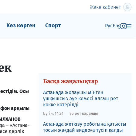
Жеке кабинет
Көз көрген
Спорт
Рус
Eng
ек
Басқа жаңалықтар
естідім. Осы
Астанада жолаушы мінген
ұшқышсыз әуе кемесі алғаш рет
көкке көтерілді
ефон арқылы
Бүгін, 14:24
95 рет қаралды
СЫЛХАНОВ
Астанада жеткізу роботына қатысты
а – «Астана-
тосын жағдай видеоға түсіп қалды
есе дерлік