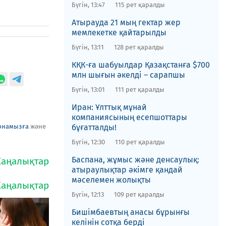
Бүгін, 13:47
115 рет қаралды
Атырауда 21 мың гектар жер
мемлекетке қайтарылды
Бүгін, 13:11
128 рет қаралды
​КҚК-ға шабуылдар Қазақстанға $700
млн шығын әкелді – сарапшы
Бүгін, 13:01
111 рет қаралды
Иран: Ұлттық мұнай
компаниясының есепшоттары
рнамызға
және
бұғатталды!
Бүгін, 12:30
110 рет қаралды
​Баспана, жұмыс және денсаулық:
атыраулықтар әкімге қандай
мәселемен жолықты
Бүгін, 12:13
109 рет қаралды
Бишімбаевтың анасы бұрынғы
келінін сотқа берді