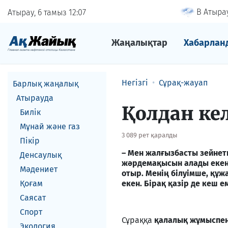
В Атырау
Атырау, 6 тамыз
12
07
Жаңалықтар
Хабарлан
Негізгі
Сұрақ-жауап
Барлық жаңалық
Атырауда
Қолдан ке
Билік
Мұнай және газ
3 089 рет қаралды
Пікір
– Мен жалғызбасты зейнет
Денсаулық
жәрдемақысын алады екен,
Мәдениет
отыр. Менің білуімше, құ
Қоғам
екен. Бірақ қазір де кеш 
Саясат
Спорт
Сұраққа
қалалық жұмыспен 
Экология