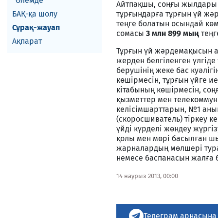
Әлемде
Айтпақшы, соңғы жылдары 
БАҚ-қа шолу
тұрғындарға тұрғын үй жә
теңге болатын осындай кө
Сұрақ-жауап
сомасы
3 млн 899 мың
теңг
Ақпарат
Тұрғын үй жәрдемақысын а
жерден белгіленген үлгіде
берушінің жеке бас куәліг
көшірмесін, тұрғын үйге и
кітабының көшірмесін, со
қызметтер мен телекоммун
келісімшарттарын, №1 анық
(скоросшиватель) тіркеу к
үйді күрделі жөндеу жүргі
қолы мен мөрі басылған шы
жарналардың мөлшері тура
немесе баспанасын жалға 
14 наурыз 2013, 00:00
Телеграм арнасына