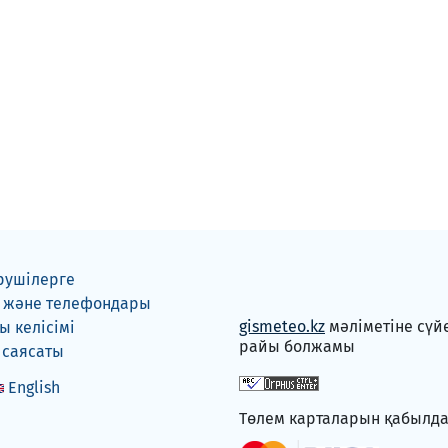
рушілерге
 және телефондары
gismeteo.kz
мәліметіне сүй
 келісімі
райы болжамы
 саясаты
English
Төлем карталарын қабылд