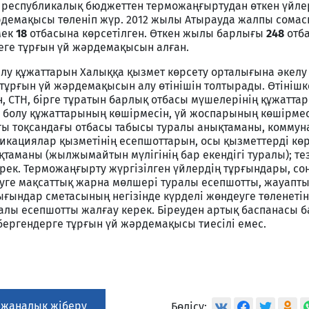
республикалық бюджеттен терможаңғыртудан өткен үйле
рдемақысы төленіп жүр. 2012 жылы Атырауда жалпы сома
мек
18
отбасына көрсетілген. Өткен жылы барлығы
248
отб
еге тұрғын үй жәрдемақысын алған.
лу құжаттарын Халыққа қызмет көрсету орталығына әкелу 
 тұрғын үй жәрдемақысын алу өтінішін толтырады. Өтінішк
ін, СТН, бірге тұратын барлық отбасы мүшелерінің құжатт
е болу құжаттарының көшірмесін, үй жоспарының көшірмес
ңғы тоқсандағы отбасы табысы туралы анықтаманы, комму
икациялар қызметінің есепшоттарын, осы қызметтерді кө
таманы (жылжымайтын мүлігінің бар екендігі туралы); тез
ерек. Терможаңғырту жүргізілген үйлердің тұрғындары, со
зуге мақсаттық жарна мөлшері туралы есепшотты, жауапт
ғындар сметасының негізінде күрделі жөндеуге төленеті
лы есепшотты жалғау керек. Біреуден артық баспанасы 
бергендерге тұрғын үй жәрдемақысы тиесілі емес.
 жаңалық жіберу
Бөлісу: