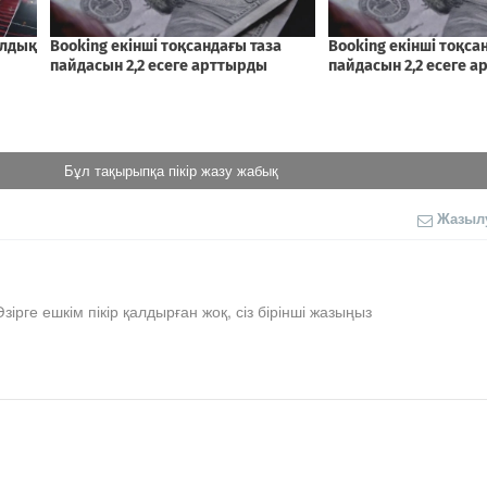
Бұл тақырыпқа пікір жазу жабық
Жазыл
Әзірге ешкім пікір қалдырған жоқ, сіз бірінші жазыңыз