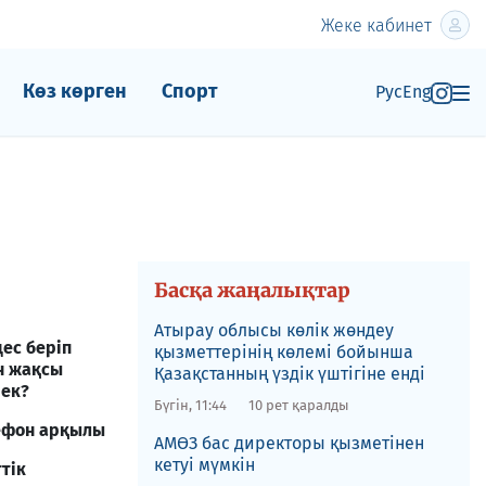
Жеке кабинет
Көз көрген
Спорт
Рус
Eng
Басқа жаңалықтар
​Атырау облысы көлік жөндеу
ес беріп
қызметтерінің көлемі бойынша
н жақсы
Қазақстанның үздік үштігіне енді
рек?
Бүгін, 11:44
10 рет қаралды
ефон арқылы
АМӨЗ бас директоры қызметінен
кетуі мүмкін
тік