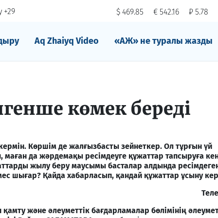
 +29
$ 469.85
€ 542.16
₽ 5.78
дыру
Aq Zhaiyq Video
«АЖ» не туралы жазды
лгенше көмек береді
кермін. Көршім де жалғызбасты зейнеткер. Ол тұрғын үй
 маған да жәрдемақы ресімдеуге құжаттар тапсыруға кең
жаттарды жылу беру маусымы басталар алдында ресімдеге
емес шығар? Қайда хабарласып, қандай құжаттар ұсыну ке
Тел
қамту және әлеуметтік бағдарламалар бөлімінің әлеумет