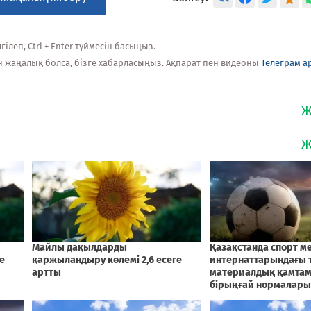
ілеп, Ctrl + Enter түймесін басыңыз.
н жаңалық болса, бізге хабарласыңыз. Ақпарат пен видеоны
Телеграм а