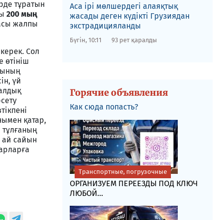
рде тұратын
​Аса ірі мөлшердегі алаяқтық
сы
200 мың
жасады деген күдікті Грузиядан
асы жалпы
экстрадицияланды
Бүгін, 10:11
93 рет қаралды
керек. Сол
е өтініш
арының
ін, үй
налдық
Горячие объявления
рсету
Как сюда попасть?
тікпені
нымен қатар,
ы тұлғаның
н ай сайын
барларға
Транспортные, погрузочные
ОРГАНИЗУЕМ ПЕРЕЕЗДЫ ПОД КЛЮЧ
ЛЮБОЙ...