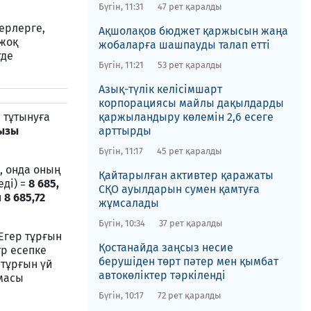
Бүгін, 11:31
47 рет қаралды
ерлерге,
Ақшолақов бюджет қаржысын жаңа
 жоқ
жобаларға шашпауды талап етті
где
Бүгін, 11:21
53 рет қаралды
Азық-түлік келісімшарт
корпорациясы майлы дақылдарды
 тұтынуға
қаржыландыру көлемін 2,6 есеге
ызы
арттырды
Бүгін, 11:17
45 рет қаралды
, онда оның
Қайтарылған активтер ​қаражаты
еді) =
8 685,
СҚО ауылдарын сумен қамтуға
н
8 685,72
жұмсалады
Бүгін, 10:34
37 рет қаралды
Егер тұрғын
Қостанайда заңсыз несие
р есепке
берушіден төрт пәтер мен қымбат
 тұрғын үй
автокөліктер тәркіленді
масы
Бүгін, 10:17
72 рет қаралды