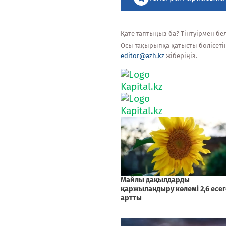
Қате таптыңыз ба? Тінтуірмен белг
Осы тақырыпқа қатысты бөлісеті
editor@azh.kz
жіберіңіз.