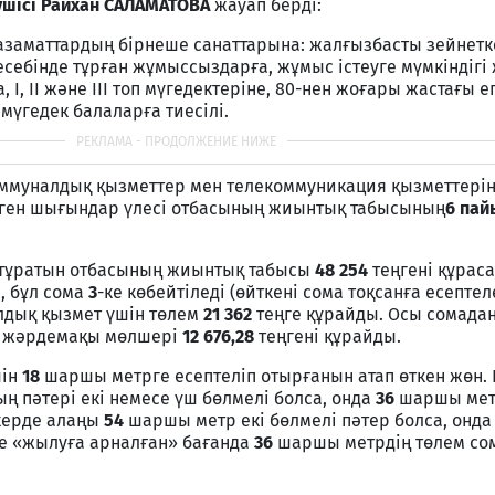
ушісі Райхан САЛАМАТОВА
жауап берді:
азаматтардың бірнеше санаттарына: жалғызбасты зейнетк
есебінде тұрған жұмыссыздарға, жұмыс істеуге мүмкіндігі
 І, ІІ және ІІІ топ мүгедектеріне, 80-нен жоғары жастағы е
 мүгедек балаларға тиесілі.
оммуналдық қызметтер мен телекоммуникация қызметтерін
тілген шығындар үлесі отбасының жиынтық табысының
6 пай
 тұратын отбасының жиынтық табысы
48 254
теңгені құраса
, бұл сома
3
-ке көбейтіледі (өйткені сома тоқсанға есептел
лдық қызмет үшін төлем
21 362
теңге құрайды. Осы сомада
, жәрдемақы мөлшері
12 676,28
теңгені құрайды.
шін
18
шаршы метрге есептеліп отырғанын атап өткен жөн. 
 пәтері екі немесе үш бөлмелі болса, онда
36
шаршы мет
керде алаңы
54
шаршы метр екі бөлмелі пәтер болса, онда
е «жылуға арналған» бағанда
36
шаршы метрдің төлем со