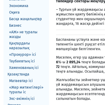
төлемдер секторы меңгер
Экономика
– Тұрғын үй жәрдемақысы 
Оқиға
жұмыспен қамту бөлімінің 
Басқа жаңалықтар
студенттер мен оқушыларға,
жандарға, 16 жасқа дейінгі
Бизнес
«АЖ» не туралы
жазды
Баспананы ұстауға және к
Қаңтардағы
төленетін шекті рұқсат е
наразылық
мөлшерінде белгіленген.
«Прокурор» ісі
Мәселен, егер үш адамнан
Таубаевтың ісі
6
%-ы
2 895,24
теңге болады
72
теңге. Айталық, коммуна
Хаменованың ісі
теңге алынады. Осылайша
Қазақстанда
Жалғызбасты зейнеткер ү
Матаевтар ici
үй жәрдемақысын алушының
«Жер митингілері»
алынады. Мәселен, зейнет
туралы іс
жәрдемақысын есептегенд
Экс-әкiмнiң iсi
салынатын болады.