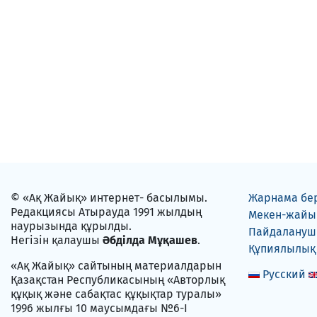
© «Ақ Жайық» интернет- басылымы.
Жарнама бе
Редакциясы Атырауда 1991 жылдың
Мекен-жайы
наурызында құрылды.
Пайдаланушы
Негізін қалаушы
Әбділда Мұқашев
.
Құпиялылық
«Ақ Жайық» сайтының материалдарын
Русский
Қазақстан Республикасының «Авторлық
құқық және сабақтас құқықтар туралы»
1996 жылғы 10 маусымдағы №6-I